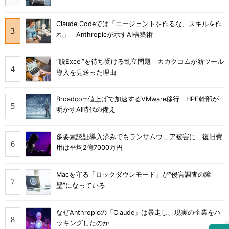
Claude Codeでは「エージェントを作るな、スキルを作
れ」 Anthropicが示すAI構築術
“脱Excel”を待ち受ける乱立問題 カカクコムが新ツール
導入を見送った理由
Broadcom値上げで加速するVMware移行 HPE幹部が
明かすAI時代の備え
多要素認証導入済みでもランサムウェア被害に 復旧費
用は平均2億7000万円
Macを守る「ロックダウンモード」が“侵害調査の障
壁”になっている
なぜAnthropicの「Claude」は暴走し、現実の企業をハ
ッキングしたのか