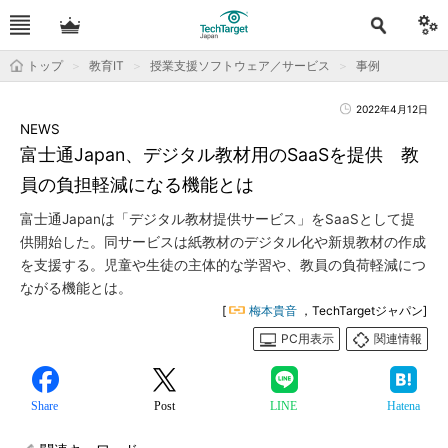
トップ
教育IT
授業支援ソフトウェア／サービス
事例
2022年4月12日
NEWS
富士通Japan、デジタル教材用のSaaSを提供 教
員の負担軽減になる機能とは
富士通Japanは「デジタル教材提供サービス」をSaaSとして提
供開始した。同サービスは紙教材のデジタル化や新規教材の作成
を支援する。児童や生徒の主体的な学習や、教員の負荷軽減につ
ながる機能とは。
[
梅本貴音
，TechTargetジャパン]
PC用表示
関連情報
Share
Post
LINE
Hatena