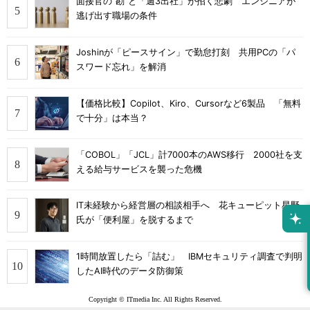
面接官の“勘”と「週3出社」が招く悲劇 エンジニアが
逃げ出す職場の条件
Joshinが「ピースサイン」で勤怠打刻 共用PCの「パ
スワード忘れ」を解消
【価格比較】Copilot、Kiro、Cursorなど6製品 「無料
で十分」は本当？
「COBOL」「JCL」計7000本のAWS移行 2000社を支
える給与サービスを襲った危機
IT未経験から経営層の相談相手へ 花キューピット星野
氏が「便利屋」を脱するまで
1時間放置したら「詰む」 IBMセキュリティ調査で判明
したAI時代のデータ防御策
Copyright © ITmedia Inc. All Rights Reserved.