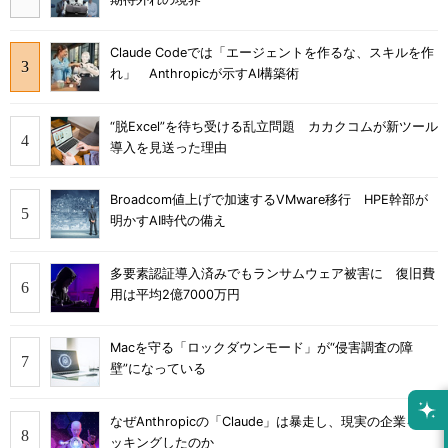
Claude Codeでは「エージェントを作るな、スキルを作
れ」 Anthropicが示すAI構築術
“脱Excel”を待ち受ける乱立問題 カカクコムが新ツール
導入を見送った理由
Broadcom値上げで加速するVMware移行 HPE幹部が
明かすAI時代の備え
多要素認証導入済みでもランサムウェア被害に 復旧費
用は平均2億7000万円
Macを守る「ロックダウンモード」が“侵害調査の障
壁”になっている
なぜAnthropicの「Claude」は暴走し、現実の企業をハ
ッキングしたのか