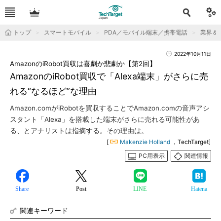
トップ
スマートモバイル
PDA／モバイル端末／携帯電話
業界＆
2022年10月11日
AmazonのiRobot買収は喜劇か悲劇か【第2回】
AmazonのiRobot買収で「Alexa端末」がさらに売
れる“なるほど”な理由
Amazon.comがiRobotを買収することでAmazon.comの音声アシ
スタント「Alexa」を搭載した端末がさらに売れる可能性があ
る、とアナリストは指摘する。その理由は。
[
Makenzie Holland
，TechTarget]
PC用表示
関連情報
Share
Post
LINE
Hatena
関連キーワード