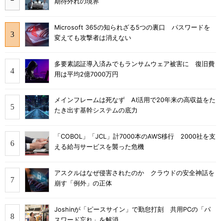
期待外れの境界
Microsoft 365の知られざる5つの裏口 パスワードを
変えても攻撃者は消えない
多要素認証導入済みでもランサムウェア被害に 復旧費
用は平均2億7000万円
メインフレームは死なず AI活用で20年来の高収益をた
たき出す基幹システムの底力
「COBOL」「JCL」計7000本のAWS移行 2000社を支
える給与サービスを襲った危機
アスクルはなぜ侵害されたのか クラウドの安全神話を
崩す「例外」の正体
Joshinが「ピースサイン」で勤怠打刻 共用PCの「パ
スワード忘れ」を解消