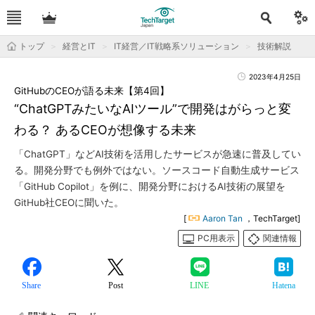
トップ
経営とIT
IT経営／IT戦略系ソリューション
技術解説
2023年4月25日
GitHubのCEOが語る未来【第4回】
“ChatGPTみたいなAIツール”で開発はがらっと変
わる？ あるCEOが想像する未来
「ChatGPT」などAI技術を活用したサービスが急速に普及してい
る。開発分野でも例外ではない。ソースコード自動生成サービス
「GitHub Copilot」を例に、開発分野におけるAI技術の展望を
GitHub社CEOに聞いた。
[
Aaron Tan
，TechTarget]
PC用表示
関連情報
Share
Post
LINE
Hatena