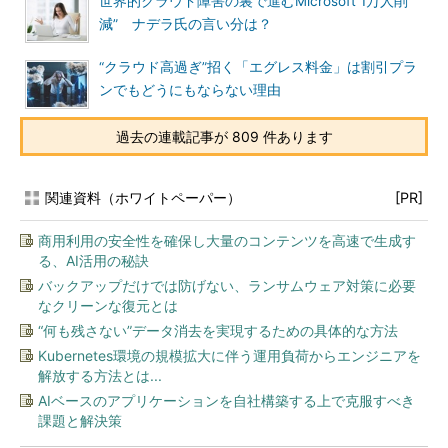
世界的クラウド障害の裏で進むMicrosoft“1万人削
減” ナデラ氏の言い分は？
“クラウド高過ぎ”招く「エグレス料金」は割引プラ
ンでもどうにもならない理由
過去の連載記事が 809 件あります
関連資料（ホワイトペーパー）
[PR]
商用利用の安全性を確保し大量のコンテンツを高速で生成す
る、AI活用の秘訣
バックアップだけでは防げない、ランサムウェア対策に必要
なクリーンな復元とは
“何も残さない”データ消去を実現するための具体的な方法
Kubernetes環境の規模拡大に伴う運用負荷からエンジニアを
解放する方法とは...
AIベースのアプリケーションを自社構築する上で克服すべき
課題と解決策