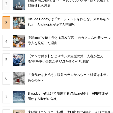
継続利用は4割どまり M365 Copilotが「効く業務」と
期待外れの境界
Claude Codeでは「エージェントを作るな、スキルを作
れ」 Anthropicが示すAI構築術
“脱Excel”を待ち受ける乱立問題 カカクコムが新ツール
導入を見送った理由
【マンガ付き】ひとり情シス支援の第一人者が教え
る”中堅中小企業こそRAGを使うべき理由”
「身代金を支払う」以外のランサムウェア対策は本当に
あるのか？
Broadcom値上げで加速するVMware移行 HPE幹部が
明かすAI時代の備え
未経験ITエンジニア転職、休日出勤は4割超 それでも8