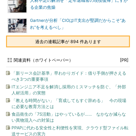
人材不足の解消を「定年退職者の現役復帰」にすが
る企業の焦燥
Gartnerが分析「CIOはIT支出が堅調だからこそ“あ
れ”を考えるべし」
過去の連載記事が 894 件あります
関連資料（ホワイトペーパー）
[PR]
「新リース会計基準」早わかりガイド：借り手側が押さえる
べき3つの重要事項
ITエンジニア不足を解消し採用のミスマッチを防ぐ、「外部
人材活用」の実態
「教える時間がない」「育成してもすぐ辞める」 今の現場
に必要な教育方法とは
食品衛生の「7S活動」はやっているが…… なかなか減らな
い異物混入への対策は
PPAPに代わる安全性と利便性を実現、クラウド型ファイル転
送サービスの実力