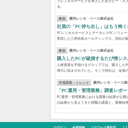
でレンタルサービスを導入した富士ピー・エス
る。
事例
横河レンタ・リース株式会社
社員の「PC持ち出し」はもう怖く
PCレンタルサービスとデータレスPCソリュ
実現した三井松島ホールディングス。同社の取
事例
横河レンタ・リース株式会社
購入したPCが破損するたび情シス
人材派遣を手掛けるグロップでは、購入したP
増大に悩まされていた。そこで同社は、従来の
市場調査・トレンド
横河レンタ・リース株
「PC運用・管理業務」調査レポー
PC運用・管理業務における調査の結果が公開
の結果から見えてきた喫緊の課題と、業務効
ログイン
会員登録
パスワード再設定
よ