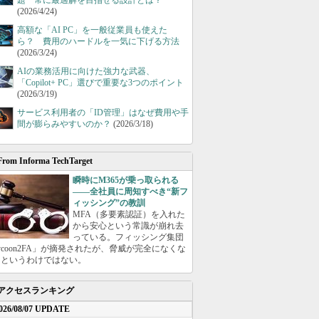
題 常に最適解を目指せる設計とは？
(2026/4/24)
高額な「AI PC」を一般従業員も使えた
ら？ 費用のハードルを一気に下げる方法
(2026/3/24)
AIの業務活用に向けた強力な武器、
「Copilot+ PC」選びで重要な3つのポイント
(2026/3/19)
サービス利用者の「ID管理」はなぜ費用や手
間が膨らみやすいのか？
(2026/3/18)
From Informa TechTarget
瞬時にM365が乗っ取られる
――全社員に周知すべき“新フ
ィッシング”の教訓
MFA（多要素認証）を入れた
から安心という常識が崩れ去
っている。フィッシング集団
ycoon2FA」が摘発されたが、脅威が完全になくな
たというわけではない。
アクセスランキング
026/08/07 UPDATE