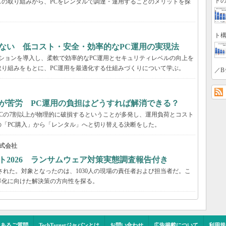
トの
の取り組みから、PCをレンタルで調達・運用することのメリットを探
ト構
ない 低コスト・安全・効率的なPC運用の実現法
ーションを導入し、柔軟で効率的なPC運用とセキュリティレベルの向上を
り組みをもとに、PC運用を最適化する仕組みづくりについて学ぶ。
／B
が苦労 PC運用の負担はどうすれば解消できる？
Cの7割以上が物理的に破損するということが多発し、運用負荷とコスト
「PC購入」から「レンタル」へと切り替える決断をした。
式会社
ト2026 ランサムウェア対策実態調査報告付き
された。対象となったのは、1030人の現場の責任者および担当者だ。こ
率化に向けた解決策の方向性を探る。
くあるご質問
TechTargetジャパンとは
お問い合わせ
広告掲載について
利用規