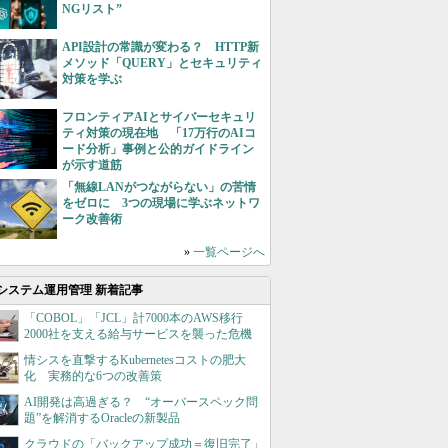
NGリスト”
API設計の常識が変わる？ HTTP新
メソッド「QUERY」とセキュリティ
対策を学ぶ
フロンティアAIとサイバーセキュリ
ティ対策の現在地 「17万行のAIコ
ード分析」事例と公的ガイドライン
が示す道筋
「無線LANがつながらない」の苦情
をゼロに 3つの現場に学ぶネットワ
ーク改善術
»
一覧ページへ
システム運用管理 新着記事
「COBOL」「JCL」計7000本のAWS移行
2000社を支える給与サービスを襲った危機
情シスを直撃するKubernetesコストの肥大
化 実務的な6つの改善策
AI開発は高過ぎる？ “オーバースペック問
題”を解消するOracleの新製品
クラウドの「バックアップ成功＝復旧完了」