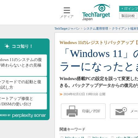
ITイン
製品比較
メディア
クラウド
エンタープライズ
ERP
仮想化
TechTargetジャパン
システム運用管理
クライアント端末
データ分析
サーバ＆ストレージ
Windows 11のレジストリバックアップ
CX
スマートモバイル
ココ知り！
「Windows 
情報系システム
ネットワーク
ndows 11のシステムの復
ラーになったと
システム運用管理
が終わらないときの見極
Windows搭載PCの設定を誤って変
ーフモードでの起動と復
きる。バックアップデータからの復元が
の試し方
≫
2024年02月12日 11時15分 公開
タートアップ修復と
C/DISMの使い分け
印刷／PDF
メー
関連キーワード