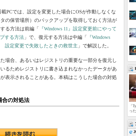
1」搭載PCでは、設定を変更した場合にOSが作動しなくな
ータの保管場所）のバックアップを取得しておく方法が
をする方法は前編「
『Windows 11』設定変更前にやって
ップする方法
」で、復元する方法は中編「
『Windows
？ 設定変更で失敗したときの救世主
」で解説した。
た場合、あるいはレジストリの重要な一部分を復元し
ているためレジストリに書き込まれなかったデータがあ
ジが表示されることがある。本稿はこうした場合の対処
場合の対処法
「T
っ
2