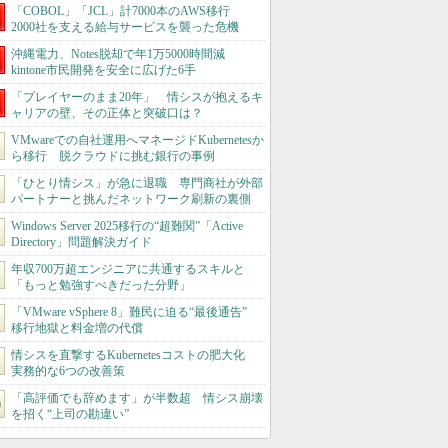
「COBOL」「JCL」計7000本のAWS移行
2000社を支える給与サービスを襲った危機
沖縄電力、Notes脱却で年1万5000時間減
kintone市民開発を安全に広げた6手
「プレイヤーのまま20年」 情シスが抱えるキ
ャリアの壁、その正体と突破口は？
VMwareでの自社運用へマネージドKubernetesか
ら移行 脱クラウドに挑む銀行の事例
「ひとり情シス」が急に退職 専門商社が外部
パートナーと挑んだネットワーク刷新の裏側
Windows Server 2025移行の“超難関”「Active
Directory」問題解決ガイド
年収700万超エンジニアに共通するスキルと
「もっと勉強すべきだった分野」
「VMware vSphere 8」難民に迫る“最後通告”
移行地獄と料金増の代償
情シスを直撃するKubernetesコストの肥大化
実務的な6つの改善策
「高評価でも辞めます」が半数超 情シス崩壊
を招く“上司の勘違い”