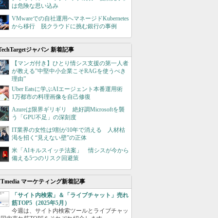
は危険な思い込み
VMwareでの自社運用へマネージドKubernetes
から移行 脱クラウドに挑む銀行の事例
TechTargetジャパン 新着記事
【マンガ付き】ひとり情シス支援の第一人者
が教える”中堅中小企業こそRAGを使うべき
理由”
Uber Eatsに学ぶAIエージェント本番運用術
1万都市の料理画像を自己修復
Azureは限界ギリギリ 絶好調Microsoftを襲
う「GPU不足」の深刻度
IT業界の女性は9割が10年で消える 人材枯
渇を招く“見えない壁”の正体
米「AIキルスイッチ法案」 情シスが今から
備える5つのリスク回避策
ITmedia マーケティング新着記事
「サイト内検索」＆「ライブチャット」売れ
筋TOP5（2025年5月）
今週は、サイト内検索ツールとライブチャッ