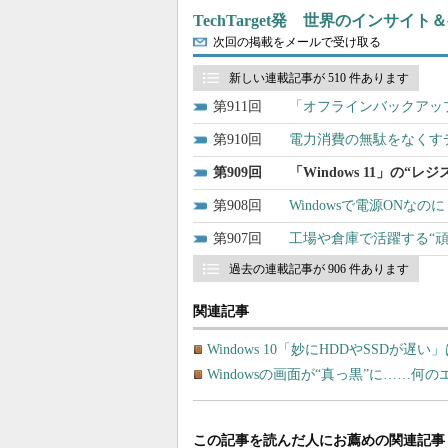
TechTarget発 世界のインサイ
次回の掲載をメールで受け取る
新しい連載記事が 510 件あります
911
「オフラインバックアッ
910
電力消費の無駄をなくす
909
「Windows 11」の
908
Windowsで電源ON
907
工場や倉庫で活躍する“頑丈
過去の連載記事が 906 件あります
関連記事
Windows 10「妙にHDDやSSDが
Windowsの画面が“真っ黒”に……