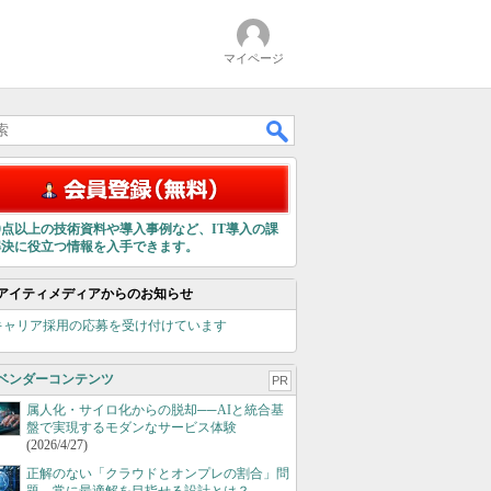
マイページ
00点以上の技術資料や導入事例など、IT導入の課
解決に役立つ情報を入手できます。
アイティメディアからのお知らせ
キャリア採用の応募を受け付けています
ベンダーコンテンツ
PR
属人化・サイロ化からの脱却──AIと統合基
盤で実現するモダンなサービス体験
(2026/4/27)
正解のない「クラウドとオンプレの割合」問