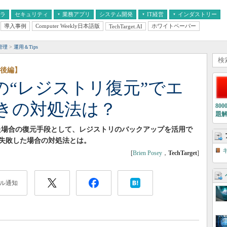
フラ
セキュリティ
業務アプリ
システム開発
IT経営
インダストリー
導入事例
Computer Weekly日本語版
ホワイトペーパー
TechTarget.AI
AI
経営とIT
医療IT
中堅・中小企業とIT
教育IT
管理
運用＆Tips
【後編】
11」の“レジストリ復元”でエ
きの対処法は？
80
題
更した場合の復元手段として、レジストリのバックアップを活用で
失敗した場合の対処法とは。
[
Brien Posey
，
TechTarget
]
ル通知