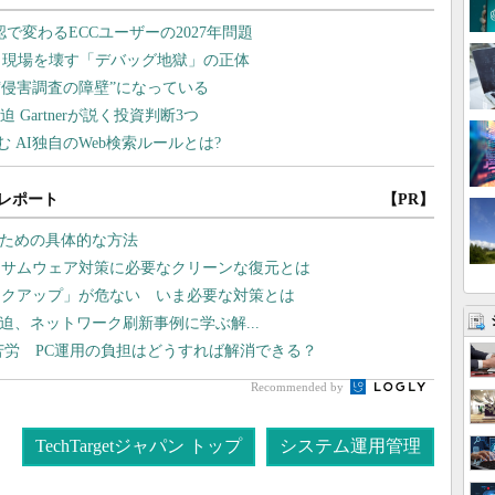
レポート
【PR】
るための具体的な方法
ンサムウェア対策に必要なクリーンな復元とは
ックアップ」が危ない いま必要な対策とは
線が逼迫、ネットワーク刷新事例に学ぶ解...
苦労 PC運用の負担はどうすれば解消できる？
Recommended by
TechTargetジャパン トップ
システム運用管理