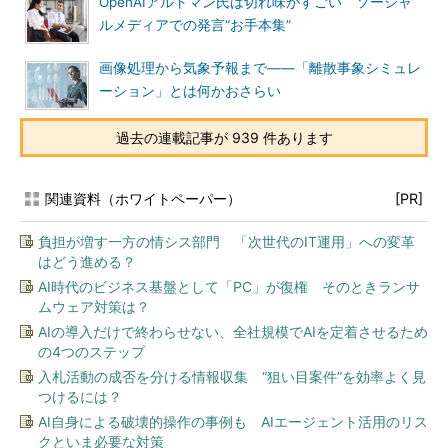
OpenAIアルトマン氏は切れ味がすごい ソーシャ
ルメディアでの発言“お手本集”
画像処理から気象予報まで――「離散事象シミュレ
ーション」とは何かおさらい
過去の連載記事が 939 件あります
関連資料（ホワイトペーパー）
[PR]
負担が増す一方の情シス部門 「次世代のIT運用」への変革
はどう進める？
AI時代のビジネス基盤として「PC」が復権 そのときランサ
ムウェア対策は？
AIの導入だけで終わらせない、全社規模でAIを定着させるため
の4つのステップ
入札活動の成否を分ける情報収集 “狙い目案件”を効率よく見
つけるには？
AI自身による破壊的操作の事例も AIエージェント活用のリス
クといま必要な対策