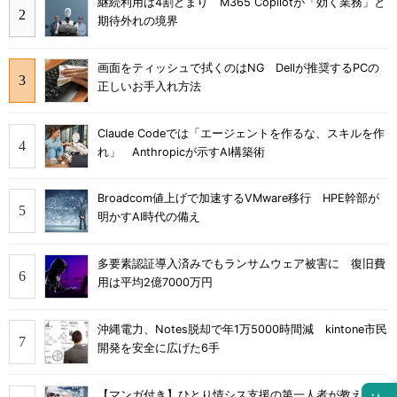
継続利用は4割どまり M365 Copilotが「効く業務」と
期待外れの境界
画面をティッシュで拭くのはNG Dellが推奨するPCの
正しいお手入れ方法
Claude Codeでは「エージェントを作るな、スキルを作
れ」 Anthropicが示すAI構築術
Broadcom値上げで加速するVMware移行 HPE幹部が
明かすAI時代の備え
多要素認証導入済みでもランサムウェア被害に 復旧費
用は平均2億7000万円
沖縄電力、Notes脱却で年1万5000時間減 kintone市民
開発を安全に広げた6手
【マンガ付き】ひとり情シス支援の第一人者が教え