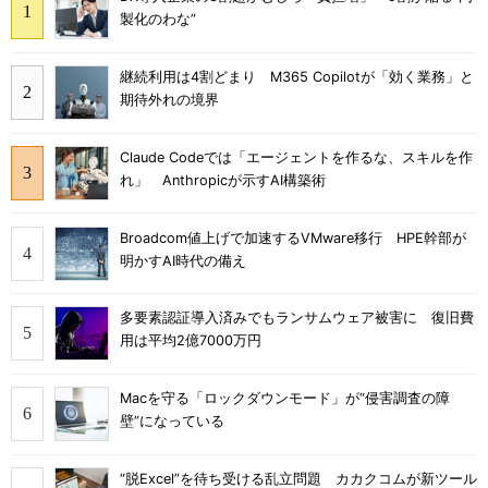
製化のわな”
継続利用は4割どまり M365 Copilotが「効く業務」と
期待外れの境界
Claude Codeでは「エージェントを作るな、スキルを作
れ」 Anthropicが示すAI構築術
Broadcom値上げで加速するVMware移行 HPE幹部が
明かすAI時代の備え
多要素認証導入済みでもランサムウェア被害に 復旧費
用は平均2億7000万円
Macを守る「ロックダウンモード」が“侵害調査の障
壁”になっている
“脱Excel”を待ち受ける乱立問題 カカクコムが新ツール