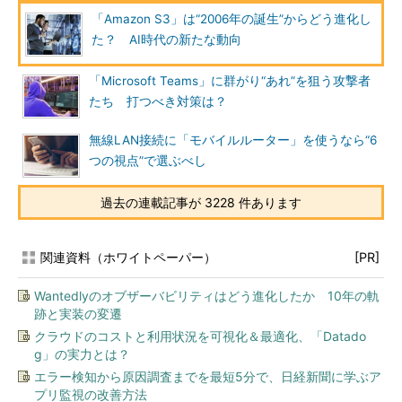
「Amazon S3」は“2006年の誕生”からどう進化し
た？ AI時代の新たな動向
「Microsoft Teams」に群がり“あれ”を狙う攻撃者
たち 打つべき対策は？
無線LAN接続に「モバイルルーター」を使うなら“6
つの視点”で選ぶべし
過去の連載記事が 3228 件あります
関連資料（ホワイトペーパー）
[PR]
Wantedlyのオブザーバビリティはどう進化したか 10年の軌
跡と実装の変遷
クラウドのコストと利用状況を可視化＆最適化、「Datado
g」の実力とは？
エラー検知から原因調査までを最短5分で、日経新聞に学ぶア
プリ監視の改善方法