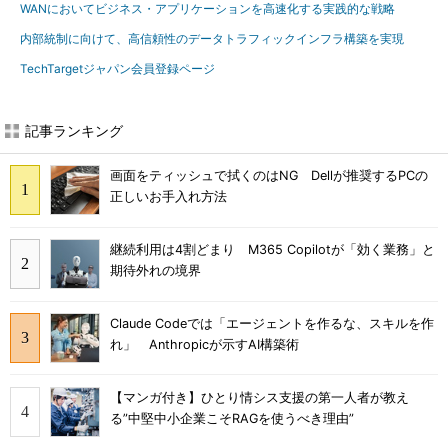
WANにおいてビジネス・アプリケーションを高速化する実践的な戦略
内部統制に向けて、高信頼性のデータトラフィックインフラ構築を実現
TechTargetジャパン会員登録ページ
記事ランキング
画面をティッシュで拭くのはNG Dellが推奨するPCの
正しいお手入れ方法
継続利用は4割どまり M365 Copilotが「効く業務」と
期待外れの境界
Claude Codeでは「エージェントを作るな、スキルを作
れ」 Anthropicが示すAI構築術
【マンガ付き】ひとり情シス支援の第一人者が教え
る”中堅中小企業こそRAGを使うべき理由”