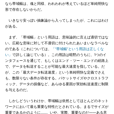
なら帯域幅は、魂と同様、われわれが考えているほど単純明快な
形で存在しないからだ。
いきなり安っぽい抽象論から入ってしまったが、これにはわけ
がある。
まず、「帯域幅」という用語は、意味論的に言えば適切ではな
い。広範な意味に対して不適切に付けられたあいまいなラベルな
のである（これについては、
「“帯域幅”という用語は正しくな
い」
で詳しく論じている）。この用語は暗黙のうちに、1つのイ
ンタフェースを通じて、もしくはエンド・ツー・エンドの経路上
で、データを転送することが可能な最大速度を指している。だ
が、この「最大データ転送速度」という単純明快な定義でさえ
も、数限りない条件が存在する。パケットサイズやクロストラフ
ィック、データの損傷など、あらゆる要因が実効転送速度に制限
を与えるのだ。
しかしどういうわけか、帯域幅は依然としてほとんどのネット
ワークにおいて最も重要な特性だとされている。まるでサイズが
重要であるかのように……。いや、実際、重要なのだ――ある意