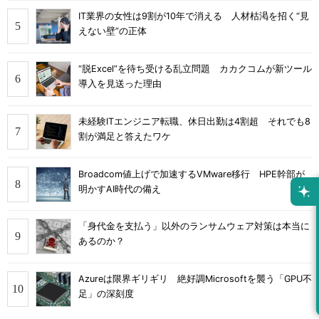
IT業界の女性は9割が10年で消える 人材枯渇を招く“見
えない壁”の正体
“脱Excel”を待ち受ける乱立問題 カカクコムが新ツール
導入を見送った理由
未経験ITエンジニア転職、休日出勤は4割超 それでも8
割が満足と答えたワケ
Broadcom値上げで加速するVMware移行 HPE幹部が
明かすAI時代の備え
「身代金を支払う」以外のランサムウェア対策は本当に
あるのか？
Azureは限界ギリギリ 絶好調Microsoftを襲う「GPU不
足」の深刻度