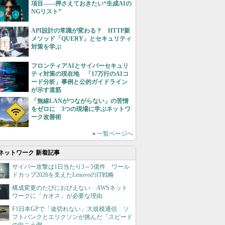
項目――押さえておきたい“生成AIの
NGリスト”
API設計の常識が変わる？ HTTP新
メソッド「QUERY」とセキュリティ
対策を学ぶ
フロンティアAIとサイバーセキュリ
ティ対策の現在地 「17万行のAIコ
ード分析」事例と公的ガイドライン
が示す道筋
「無線LANがつながらない」の苦情
をゼロに 3つの現場に学ぶネットワ
ーク改善術
»
一覧ページへ
ネットワーク 新着記事
サイバー攻撃は1日当たり3～5億件 ワール
ドカップ2026を支えたLenovoのIT戦略
構成変更のたびにおびえない AWSネット
ワークに「カオス」が必要な理由
F1日本GPで「途切れない」大規模通信 ソ
フトバンクとエリクソンが挑んだ「スピード