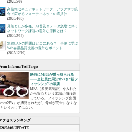
(2026/5/8)
高信頼セキュアネットワーク、アラクサラ統
合で広がるフォーティネットの選択肢
(2026/4/30)
見落としが多発、AI普及＆データ急増に伴う
ネットワーク課題の意外な原因とは？
(2026/2/17)
無線LANの問題はどこにある？ 事例に学ぶ
Web会議品質改善の意外なポイント
(2025/12/10)
From Informa TechTarget
瞬時にM365が乗っ取られる
――全社員に周知すべき“新フ
ィッシング”の教訓
MFA（多要素認証）を入れた
から安心という常識が崩れ去
っている。フィッシング集団
ycoon2FA」が摘発されたが、脅威が完全になくな
たというわけではない。
アクセスランキング
026/08/06 UPDATE