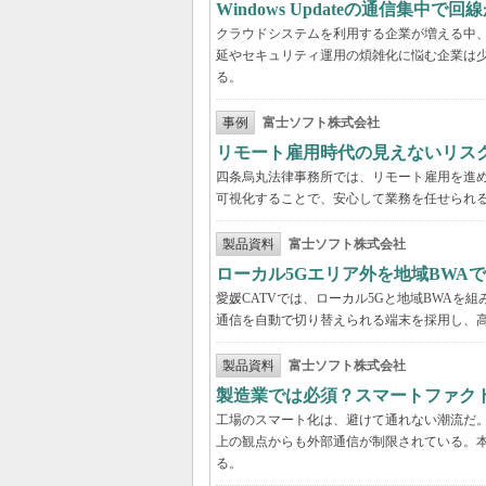
Windows Updateの通信集
クラウドシステムを利用する企業が増える中、Wi
延やセキュリティ運用の煩雑化に悩む企業は
る。
事例
富士ソフト株式会社
リモート雇用時代の見えないリス
四条烏丸法律事務所では、リモート雇用を進
可視化することで、安心して業務を任せられ
製品資料
富士ソフト株式会社
ローカル5Gエリア外を地域BWA
愛媛CATVでは、ローカル5Gと地域BWA
通信を自動で切り替えられる端末を採用し、
製品資料
富士ソフト株式会社
製造業では必須？スマートファク
工場のスマート化は、避けて通れない潮流だ
上の観点からも外部通信が制限されている。
る。