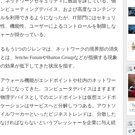
て、ネットワークセキュリティに難題を課している。個
コンピューティングデバイス、および高度なコンテンツ
ルを利用できるようになったが、IT部門にはセキュリ
続性、機能性、ユーザーによるコントロールを制限しな
シャーが掛かっている。
るもう1つのジレンマは、ネットワークの境界部の消失
richo ForumやBurton Groupなどが指摘する現象
ル
の効果が低下してきた状況を指す。
アウォール機能がエンドポイントや社内のネットワー
るようになってきた。コンピュータデバイスはますます
。物理デバイスとしてのエンドポイントは仮想エンドポ
リケーションはサービスへと分解しつつある。アウトソ
「T
っ
バイルワーカーといったビジネストレンドは、分散した
しなければならないというプレッシャーを企業に与え続
2