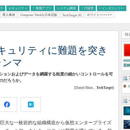
フラ
セキュリティ
業務アプリ
システム開発
IT経営
インダストリー
導入事例
Computer Weekly日本語版
ホワイトペーパー
TechTarget.AI
AI
経営とIT
医療IT
中堅・中小企業とIT
教育IT
キュリティに難題を突き
レンマ
80
題
ーションおよびデータを網羅する粒度の細かいコントロールを可
のだろうか。
[Daniel Blum，
TechTarget
]
、巨大な一枚岩的な組織構造から仮想エンタープライズ