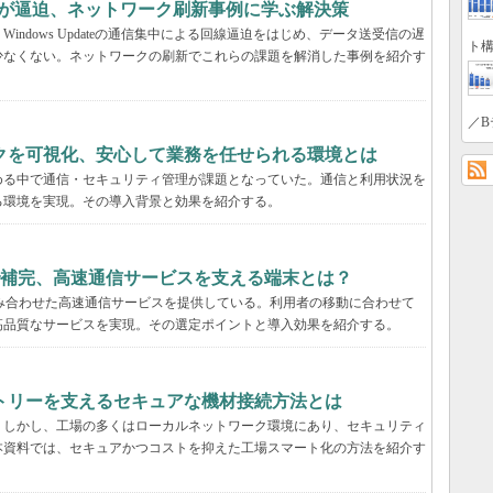
中で回線が逼迫、ネットワーク刷新事例に学ぶ解決策
ndows Updateの通信集中による回線逼迫をはじめ、データ送受信の遅
ト構
少なくない。ネットワークの刷新でこれらの課題を解消した事例を紹介す
／B
クを可視化、安心して業務を任せられる環境とは
める中で通信・セキュリティ管理が課題となっていた。通信と利用状況を
る環境を実現。その導入背景と効果を紹介する。
で補完、高速通信サービスを支える端末とは？
を組み合わせた高速通信サービスを提供している。利用者の移動に合わせて
高品質なサービスを実現。その選定ポイントと導入効果を紹介する。
トリーを支えるセキュアな機材接続方法とは
。しかし、工場の多くはローカルネットワーク環境にあり、セキュリティ
本資料では、セキュアかつコストを抑えた工場スマート化の方法を紹介す