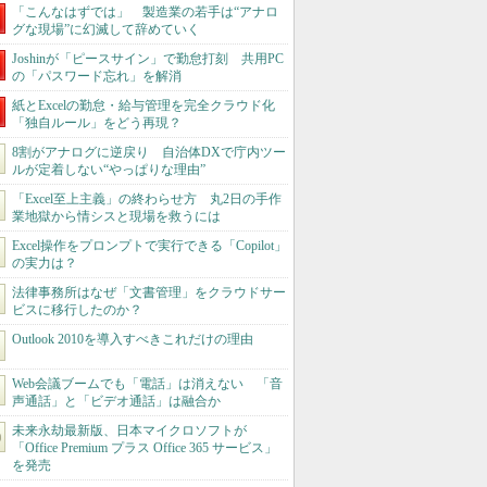
「こんなはずでは」 製造業の若手は“アナロ
グな現場”に幻滅して辞めていく
Joshinが「ピースサイン」で勤怠打刻 共用PC
の「パスワード忘れ」を解消
紙とExcelの勤怠・給与管理を完全クラウド化
「独自ルール」をどう再現？
8割がアナログに逆戻り 自治体DXで庁内ツー
ルが定着しない“やっぱりな理由”
「Excel至上主義」の終わらせ方 丸2日の手作
業地獄から情シスと現場を救うには
Excel操作をプロンプトで実行できる「Copilot」
の実力は？
法律事務所はなぜ「文書管理」をクラウドサー
ビスに移行したのか？
Outlook 2010を導入すべきこれだけの理由
Web会議ブームでも「電話」は消えない 「音
声通話」と「ビデオ通話」は融合か
未来永劫最新版、日本マイクロソフトが
「Office Premium プラス Office 365 サービス」
を発売