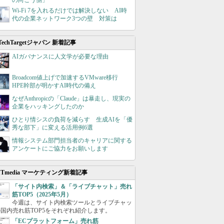
の向こう側」
Wi-Fi 7を入れるだけでは解決しない AI時
代の企業ネットワーク3つの壁 対策は
TechTargetジャパン 新着記事
AIガバナンスに人文学が必要な理由
Broadcom値上げで加速するVMware移行
HPE幹部が明かすAI時代の備え
なぜAnthropicの「Claude」は暴走し、現実の
企業をハッキングしたのか
ひとり情シスの負荷を減らす 生成AIを「優
秀な部下」に変える活用例6選
情報システム部門担当者のキャリアに関する
アンケートにご協力をお願いします
ITmedia マーケティング新着記事
「サイト内検索」＆「ライブチャット」売れ
筋TOP5（2025年5月）
今週は、サイト内検索ツールとライブチャッ
国内売れ筋TOP5をそれぞれ紹介します。
「ECプラットフォーム」売れ筋