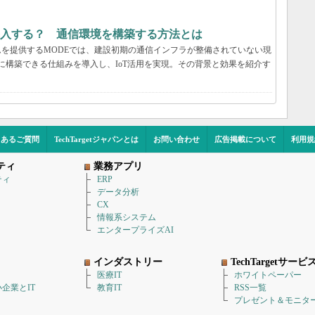
導入する？ 通信環境を構築する方法とは
ームを提供するMODEでは、建設初期の通信インフラが整備されていない現
軽に構築できる仕組みを導入し、IoT活用を実現。その背景と効果を紹介す
くあるご質問
TechTargetジャパンとは
お問い合わせ
広告掲載について
利用規
ティ
業務アプリ
ティ
ERP
データ分析
CX
情報系システム
エンタープライズAI
インダストリー
TechTargetサービ
医療IT
ホワイトペーパー
企業とIT
教育IT
RSS一覧
プレゼント＆モニタ