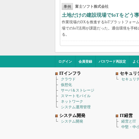
事例
富士ソフト株式会社
土地だけの建設現場でIoTをどう
作業現場のDXを推進するIoTプラットフォ
場でのIoT活用が課題だった。通信環境を手
る。
ログイン
会員登録
パスワード再設定
よ
ITインフラ
セキュリ
クラウド
セキュリ
仮想化
サーバ＆ストレージ
スマートモバイル
ネットワーク
システム運用管理
システム開発
IT経営
システム開発
経営とIT
中堅・中小