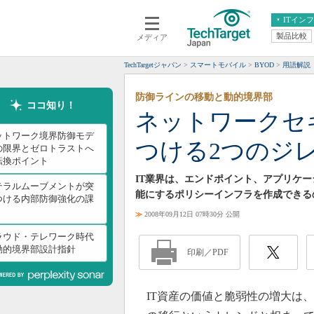
ITイン
製品比較
メディア
クラウド
エンタープライズ
ERP
仮想化
TechTargetジャパン
スマートモバイル
BYOD
用語解説
データ分析
サーバ＆ストレージ
防御ラインの移動と動的境界部
CX
スマートモバイル
ココ知り！
ネットワークセ
情報系システム
ネットワーク
ットワーク境界防御モデ
つける2つのジ
システム運用管理
の限界とゼロトラストへ
転換ポイント
IT業界は、エンドポイント、アプリケ
テラルムーブメントが突
能にするポリシーインフラを作成できる
つける内部防御強化の課
≫
2008年09月12日 07時30分 公開
ラウド・テレワーク時代
動的境界部設計指針
印刷／PDF
IT資産の価値と脆弱性の増大は