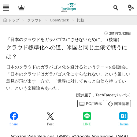
トップ
クラウド
OpenStack
比較
2011年3月28日
「日本のクラウドをガラパゴスにさせないために」（後編）
クラウド標準化への道、米国と同じ土俵で戦うに
は？
日本のクラウドのガラパゴス化を避けるというテーマの討論会。
「日本のクラウドはガラパゴス化にすらなれない」という厳しい
意見が飛び出す一方で、「世界に対してもっと自信を持ってい
い」という楽観論もあった。
[荒井亜子，TechTargetジャパン]
PC用表示
関連情報
Share
Post
LINE
Hatena
Amazon Web Services（AWS）やGoogle App Engine（GAP）