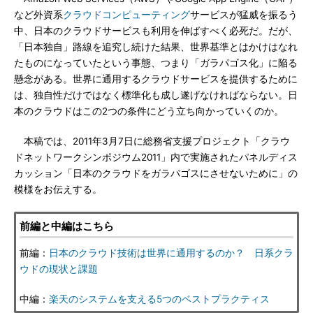
など外資系
クラウドコンピューティング
サービスが猛威を振るう
中、日本のクラウドサービスも利用を伸ばすべく必死だ。だが、
「日本独自」路線を追究し続けた結果、世界基準とはかけはなれ
たものになっていたという事態、つまり「ガラパゴス化」に陥る
懸念がある。世界に通用するクラウドサービスを提供するために
は、独自性だけではなく標準化も成し遂げなければならない。日
本のクラウドはこの2つの条件にどう立ち向かっていくのか。
本稿では、2011年3月7日に総務省支援プロジェクト「クラウ
ドネットワークシンポジウム2011」内で実施されたパネルディス
カッション「日本のクラウドをガラパゴスにさせないために」の
模様をお伝えする。
前編と中編はこちら
前編：
日本のクラウド技術は世界に通用するのか？ 日系クラ
ウドの現状と課題
中編：
楽天のシステムを支える5つのベストプラクティス