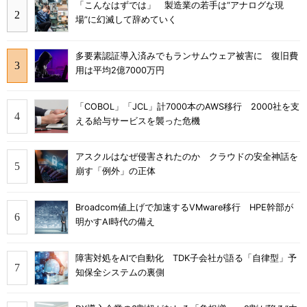
「こんなはずでは」 製造業の若手は“アナログな現
場”に幻滅して辞めていく
多要素認証導入済みでもランサムウェア被害に 復旧費
用は平均2億7000万円
「COBOL」「JCL」計7000本のAWS移行 2000社を支
える給与サービスを襲った危機
アスクルはなぜ侵害されたのか クラウドの安全神話を
崩す「例外」の正体
Broadcom値上げで加速するVMware移行 HPE幹部が
明かすAI時代の備え
障害対処をAIで自動化 TDK子会社が語る「自律型」予
知保全システムの裏側