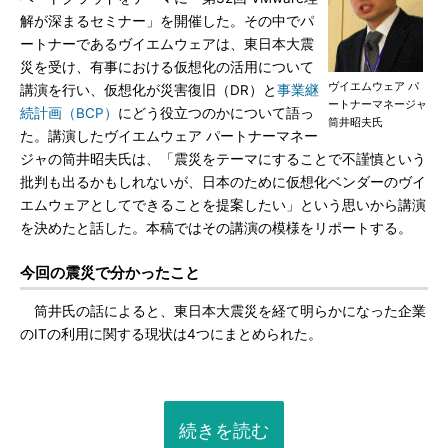
解が深まるセミナー」を開催した。その中でパ
ートナーであるヴイエムウェアは、東日本大震
災を受け、有事における仮想化の活用について
ヴイエムウェア パ
講演を行い、仮想化が災害復旧（DR）と
事業継
ートナーマネージャ
続計画（BCP）
にどう役立つのかについて語っ
筒井昭夫氏
た。講演したヴイエムウェア パートナーマネー
ジャの筒井昭夫氏は、「震災をテーマにすることで不謹慎という
批判も出るかもしれないが、日本のために仮想化ベンダーのヴイ
エムウェアとしてできることを提案したい」という思いから講演
を決めたと話した。本稿ではその講演の模様をリポートする。
今回の震災で分かったこと
筒井氏の話によると、東日本大震災を経て明らかになった企業
のITの利用に関する現状は4つにまとめられた。
続きを読む