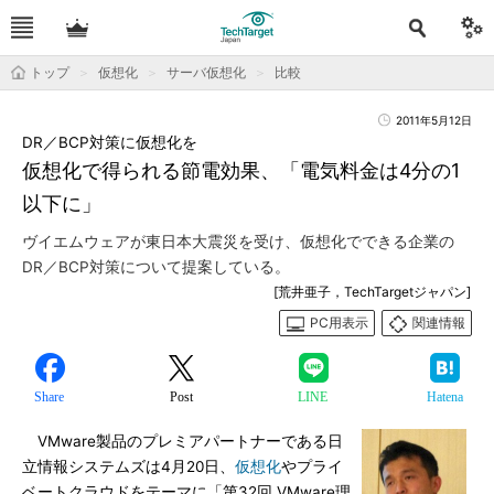
トップ
仮想化
サーバ仮想化
比較
2011年5月12日
DR／BCP対策に仮想化を
仮想化で得られる節電効果、「電気料金は4分の1
以下に」
ヴイエムウェアが東日本大震災を受け、仮想化でできる企業の
DR／BCP対策について提案している。
[荒井亜子，TechTargetジャパン]
PC用表示
関連情報
Share
Post
LINE
Hatena
VMware製品のプレミアパートナーである日
立情報システムズは4月20日、
仮想化
やプライ
ベートクラウドをテーマに「第32回 VMware理