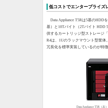
低コストでエンタープライズ
Data Appliance T5Rは5基
基）と10Tバイト（2Tバイト HD
供するカートリッジ型ストレージ「RDX
R4は、1Uのラックマウント型筐体
冗長化を標準実装しているのが特
Data Appliance T5R（左