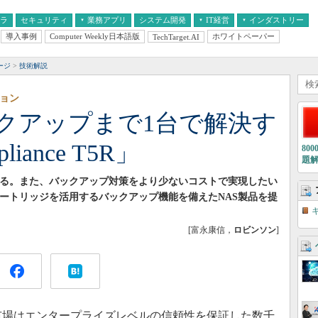
フラ
セキュリティ
業務アプリ
システム開発
IT経営
インダストリー
導入事例
Computer Weekly日本語版
ホワイトペーパー
TechTarget.AI
AI
経営とIT
医療IT
中堅・中小企業とIT
教育IT
ージ
技術解説
ション
ックアップまで1台で解決す
liance T5R」
80
題
ている。また、バックアップ対策をより少ないコストで実現したい
カートリッジを活用するバックアップ機能を備えたNAS製品を提
[富永康信，
ロビンソン
]
市場はエンタープライズレベルの信頼性を保証した数千