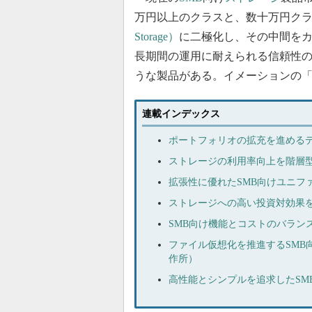
万円以上のクラスと、数十万円ク
Storage）
に二極化し、その中間を
長期間の運用に耐えられる信頼性
うな製品がある。イメーションの「Data App
連載インデックス
ポートフォリオの拡充を進めるデルのS
ストレージの利用率向上を階層型プール
拡張性に優れたSMB向けユニファ
ストレージへの高い投資対効果を目
SMB向け機能とコストのバランス
ファイル仮想化を推進するSMB向けプラット
作所）
高性能とシンプルを追求したSMB