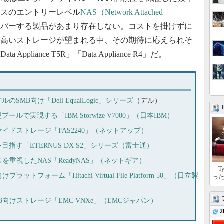
ラスのエントリーレベル
NAS（Network Attached
カバーする製品があまり存在しない。コストを掛けずに
の高いストレージが望まれる中、その期待に応えられそ
liance T5R」「Data Appliance R4」だ。
MB向け「Dell EqualLogic」シリーズ
（デル）
で実現する「IBM Storwize V7000」（日本IBM）
イドストレージ「FAS2240」（ネットアップ）
指す「ETERNUS DX S2」シリーズ（富士通）
を重視したNAS「ReadyNAS」（ネットギア）
「T
フォーム「Hitachi Virtual File Platform 50」（日立製
っ
向けストレージ「EMC VNXe」（EMCジャパン）
2