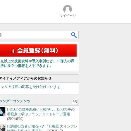
マイページ
00点以上の技術資料や導入事例など、IT導入の課
解決に役立つ情報を入手できます。
アイティメディアからのお知らせ
キャリア採用の応募を受け付けています
ベンダーコンテンツ
PR
HDDとの価格差縮小も後押し、BPO大手の
着眼点に学ぶフラッシュストレージ選定
(2026/6/29)
IT調達担当者が知るべき「IT機器 大インフレ