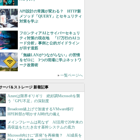
API設計の常識が変わる？ HTTP新
メソッド「QUERY」とセキュリティ
対策を学ぶ
フロンティアAIとサイバーセキュリ
ティ対策の現在地 「17万行のAIコ
ード分析」事例と公的ガイドライン
が示す道筋
「無線LANがつながらない」の苦情
をゼロに 3つの現場に学ぶネットワ
ーク改善術
»
一覧ページへ
サーバ＆ストレージ 新着記事
Azureは限界ギリギリ 絶好調Microsoftを襲
う「GPU不足」の深刻度
Broadcom値上げで加速するVMware移行
HPE幹部が明かすAI時代の備え
メインフレームは死なず AI活用で20年来の
高収益をたたき出す基幹システムの底力
Microsoft向けに“原発”を再稼働？ AI成長を