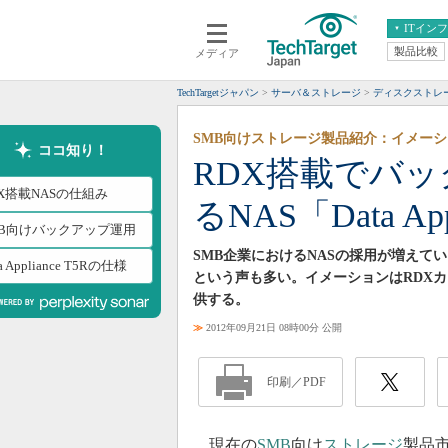
ITイン
製品比較
メディア
クラウド
エンタープライズ
ERP
仮想化
TechTargetジャパン
サーバ＆ストレージ
ディスクストレ
データ分析
サーバ＆ストレージ
SMB向けストレージ製品紹介：イメー
CX
スマートモバイル
ココ知り！
RDX搭載でバ
情報系システム
ネットワーク
X搭載NASの仕組み
るNAS「Data App
システム運用管理
MB向けバックアップ運用
SMB企業におけるNASの採用が増え
a Appliance T5Rの仕様
という声も多い。イメーションはRDX
供する。
≫
2012年09月21日 08時00分 公開
印刷／PDF
現在の
SMB
向け
ストレージ
製品