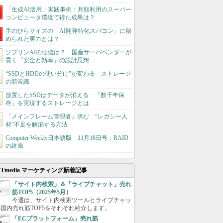
「生成AI活用」実践事例：月額利用のスーパー
コンピュータ環境で得た成果は？
手のひらサイズの「AI開発特化スパコン」に秘
められた実力とは？
ソブリンAIの価値は？ 国産サーバベンダーが
貫く「安全と効率」の設計思想
“SSDとHDDの使い分け”が変わる ストレージ
の新常識
放置したSSDはデータが消える 「数千年保
存」を実現するストレージとは
「メインフレーム管理者」求む “レガシー人
材”不足を解消する方法
Computer Weekly日本語版 11月18日号：RAID
の終焉
ITmedia マーケティング新着記事
「サイト内検索」＆「ライブチャット」売れ
筋TOP5（2025年5月）
今週は、サイト内検索ツールとライブチャッ
国内売れ筋TOP5をそれぞれ紹介します。
「ECプラットフォーム」売れ筋