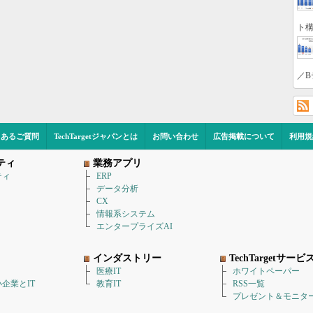
ト構
／B
くあるご質問
TechTargetジャパンとは
お問い合わせ
広告掲載について
利用規
ティ
業務アプリ
ティ
ERP
データ分析
CX
情報系システム
エンタープライズAI
インダストリー
TechTargetサービ
医療IT
ホワイトペーパー
企業とIT
教育IT
RSS一覧
プレゼント＆モニタ