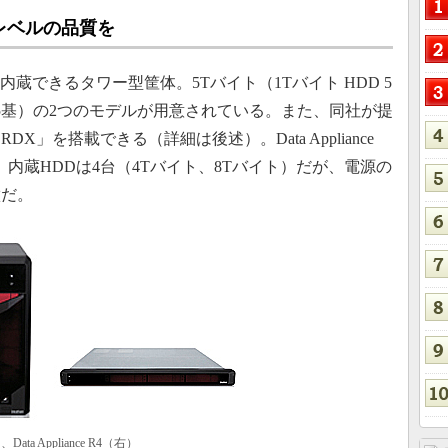
レベルの品質を
のHDDを内蔵できるタワー型筐体。5Tバイト（1Tバイト HDD 5
D 5基）の2つのモデルが用意されている。また、同社が提
」を搭載できる（詳細は後述）。Data Appliance
。内蔵HDDは4台（4Tバイト、8Tバイト）だが、電源の
徴だ。
）、Data Appliance R4（右）