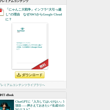
プレミアムコンテンツ
「にゃんこ大戦争」インフラ“大引っ越
し”の理由 なぜAWSからGoogle Cloud
に？
ダウンロード
 プレミアムコンテンツライブラリへ
＠IT eBook
ChatGPTに「入力してはいけない」5
項目――押さえておきたい“生成AIの
NGリスト”