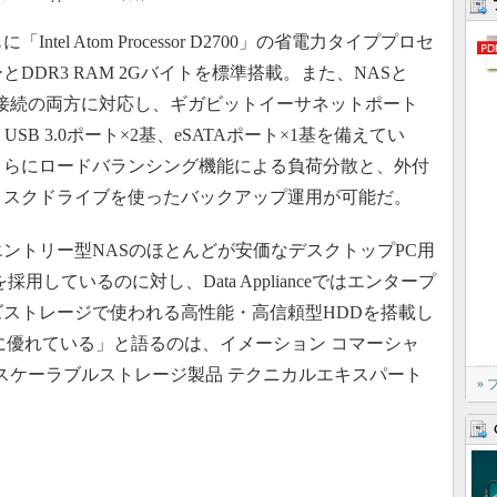
Intel Atom Processor D2700」の省電力タイププロセ
とDDR3 RAM 2Gバイトを標準搭載。また、NASと
SI接続の両方に対応し、ギガビットイーサネットポート
、USB 3.0ポート×2基、eSATAポート×1基を備えてい
さらにロードバランシング機能による負荷分散と、外付
ィスクドライブを使ったバックアップ運用が可能だ。
ントリー型NASのほとんどが安価なデスクトップPC用
を採用しているのに対し、Data Applianceではエンタープ
ズストレージで使われる高性能・高信頼型HDDを搭載し
性に優れている」と語るのは、イメーション コマーシャ
 スケーラブルストレージ製品 テクニカルエキスパート
»