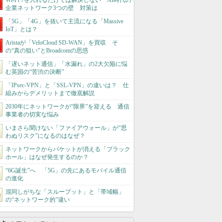
Wi-Fi 7を入れるだけでは解決しない AI時代の
企業ネットワーク3つの壁 対策は
「5G」「4G」を抜いて主流になる「Massive
IoT」とは？
Aristaが「VeloCloud SD-WAN」を買収 そ
の“真の狙い”とBroadcomの思惑
「遅いネット通信」「水漏れ」の2大欠陥に悩
む英国の“苦渋の決断”
「IPsec-VPN」と「SSL-VPN」の違いは？ 仕
組みからデメリットまで徹底解説
2030年にネットワークが“限界”を迎える 通信
事業者の切実な悩み
いまさら聞けない「ファイアウォール」が“思
わぬリスク”になるのはなぜ？
ネットワークからパケットが消える「ブラック
ホール」はなぜ発生するのか？
“6G誕生”へ 「5G」の先にあるモバイル通信
の進化
混同しがちな「スループット」と「帯域幅」
の“ネットワーク的”違い