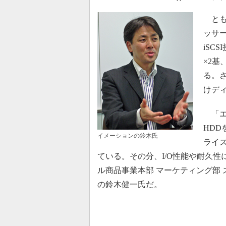
ともに「
ッサー
iSC
×2基
る。
けデ
「エ
HDD
イメーションの鈴木氏
ライ
ている。その分、I/O性能や耐久
ル商品事業本部 マーケティング部
の鈴木健一氏だ。