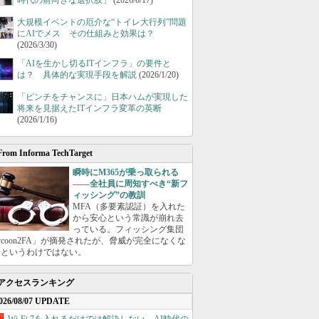
時代の前向きな選択肢」
(2026/6/17)
大規模イベントの厄介な“トイレ大行列”問題
にAIでメス その仕組みと効果は？
(2026/3/30)
「AIを生かし切るITインフラ」の要件と
は？ 具体的な実現手段を解説
(2026/1/20)
「ピンチをチャンスに」日本ハムが実現した
将来を見据えたITインフラ変革の英断
(2026/1/16)
From Informa TechTarget
瞬時にM365が乗っ取られる
――全社員に周知すべき“新フ
ィッシング”の教訓
MFA（多要素認証）を入れた
から安心という常識が崩れ去
っている。フィッシング集団
ycoon2FA」が摘発されたが、脅威が完全になくな
たというわけではない。
アクセスランキング
026/08/07 UPDATE