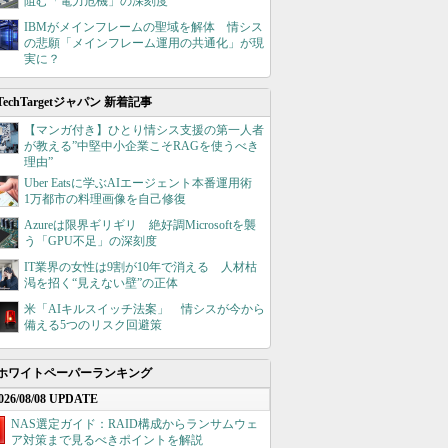
阻む「電力危機」の深刻度
IBMがメインフレームの聖域を解体 情シス
の悲願「メインフレーム運用の共通化」が現
実に？
TechTargetジャパン 新着記事
【マンガ付き】ひとり情シス支援の第一人者
が教える”中堅中小企業こそRAGを使うべき
理由”
Uber Eatsに学ぶAIエージェント本番運用術
1万都市の料理画像を自己修復
Azureは限界ギリギリ 絶好調Microsoftを襲
う「GPU不足」の深刻度
IT業界の女性は9割が10年で消える 人材枯
渇を招く“見えない壁”の正体
米「AIキルスイッチ法案」 情シスが今から
備える5つのリスク回避策
ホワイトペーパーランキング
026/08/08 UPDATE
NAS選定ガイド：RAID構成からランサムウェ
ア対策まで見るべきポイントを解説