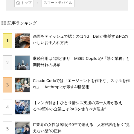
トップ
スマートモバイル
記事ランキング
画面をティッシュで拭くのはNG Dellが推奨するPCの
正しいお手入れ方法
継続利用は4割どまり M365 Copilotが「効く業務」と
期待外れの境界
Claude Codeでは「エージェントを作るな、スキルを作
れ」 Anthropicが示すAI構築術
【マンガ付き】ひとり情シス支援の第一人者が教え
る”中堅中小企業こそRAGを使うべき理由”
IT業界の女性は9割が10年で消える 人材枯渇を招く“見
えない壁”の正体