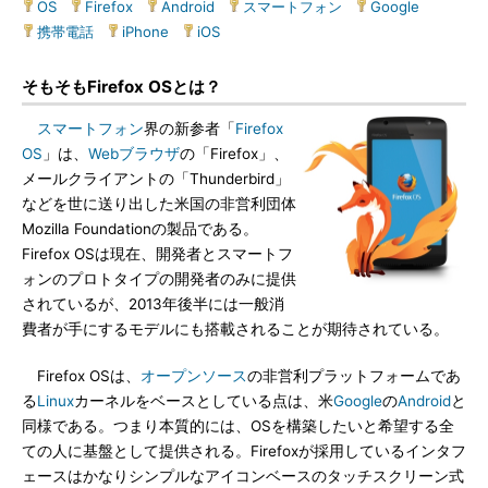
OS
|
Firefox
|
Android
|
スマートフォン
|
Google
|
携帯電話
|
iPhone
|
iOS
そもそもFirefox OSとは？
スマートフォン
界の新参者「
Firefox
OS
」は、
Webブラウザ
の「Firefox」、
メールクライアントの「Thunderbird」
などを世に送り出した米国の非営利団体
Mozilla Foundationの製品である。
Firefox OSは現在、開発者とスマートフ
ォンのプロトタイプの開発者のみに提供
されているが、2013年後半には一般消
費者が手にするモデルにも搭載されることが期待されている。
Firefox OSは、
オープンソース
の非営利プラットフォームであ
る
Linux
カーネルをベースとしている点は、米
Google
の
Android
と
同様である。つまり本質的には、OSを構築したいと希望する全
ての人に基盤として提供される。Firefoxが採用しているインタフ
ェースはかなりシンプルなアイコンベースのタッチスクリーン式