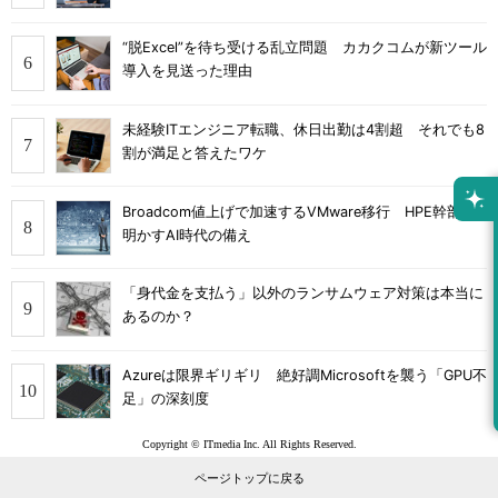
“脱Excel”を待ち受ける乱立問題 カカクコムが新ツール
導入を見送った理由
未経験ITエンジニア転職、休日出勤は4割超 それでも8
割が満足と答えたワケ
Broadcom値上げで加速するVMware移行 HPE幹部が
明かすAI時代の備え
「身代金を支払う」以外のランサムウェア対策は本当に
あるのか？
Azureは限界ギリギリ 絶好調Microsoftを襲う「GPU不
足」の深刻度
Copyright © ITmedia Inc. All Rights Reserved.
ページトップに戻る