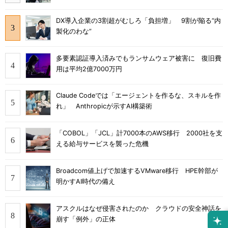
DX導入企業の3割超がむしろ「負担増」 9割が陥る“内
製化のわな”
多要素認証導入済みでもランサムウェア被害に 復旧費
用は平均2億7000万円
Claude Codeでは「エージェントを作るな、スキルを作
れ」 Anthropicが示すAI構築術
「COBOL」「JCL」計7000本のAWS移行 2000社を支
える給与サービスを襲った危機
Broadcom値上げで加速するVMware移行 HPE幹部が
明かすAI時代の備え
アスクルはなぜ侵害されたのか クラウドの安全神話を
崩す「例外」の正体