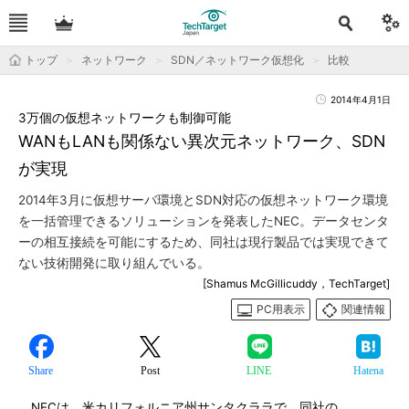
トップ
ネットワーク
SDN／ネットワーク仮想化
比較
2014年4月1日
3万個の仮想ネットワークも制御可能
WANもLANも関係ない異次元ネットワーク、SDN
が実現
2014年3月に仮想サーバ環境とSDN対応の仮想ネットワーク環境
を一括管理できるソリューションを発表したNEC。データセンタ
ーの相互接続を可能にするため、同社は現行製品では実現できて
ない技術開発に取り組んでいる。
[Shamus McGillicuddy，TechTarget]
PC用表示
関連情報
Share
Post
LINE
Hatena
NECは、米カリフォルニア州サンタクララで、同社の