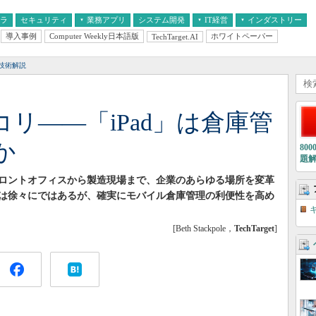
フラ
セキュリティ
業務アプリ
システム開発
IT経営
インダストリー
導入事例
Computer Weekly日本語版
ホワイトペーパー
TechTarget.AI
AI
経営とIT
医療IT
中堅・中小企業とIT
教育IT
技術解説
リ――「iPad」は倉庫管
か
80
題
ロントオフィスから製造現場まで、企業のあらゆる場所を変革
は徐々にではあるが、確実にモバイル倉庫管理の利便性を高め
[Beth Stackpole，
TechTarget
]