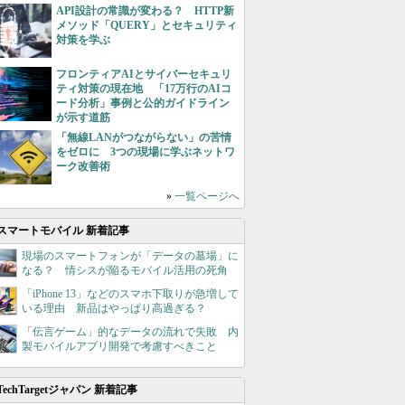
API設計の常識が変わる？ HTTP新
メソッド「QUERY」とセキュリティ
対策を学ぶ
フロンティアAIとサイバーセキュリ
ティ対策の現在地 「17万行のAIコ
ード分析」事例と公的ガイドライン
が示す道筋
「無線LANがつながらない」の苦情
をゼロに 3つの現場に学ぶネットワ
ーク改善術
»
一覧ページへ
スマートモバイル 新着記事
現場のスマートフォンが「データの墓場」に
なる？ 情シスが陥るモバイル活用の死角
「iPhone 13」などのスマホ下取りが急増して
いる理由 新品はやっぱり高過ぎる？
「伝言ゲーム」的なデータの流れで失敗 内
製モバイルアプリ開発で考慮すべきこと
TechTargetジャパン 新着記事