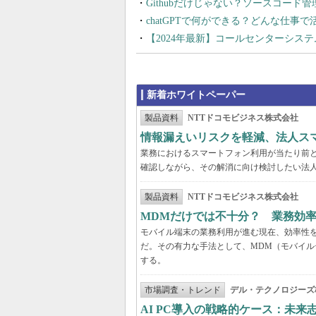
Githubだけじゃない？ソースコード
chatGPTで何ができる？どんな仕事
【2024年最新】コールセンターシス
新着ホワイトペーパー
製品資料
NTTドコモビジネス株式会社
情報漏えいリスクを軽減、法人ス
業務におけるスマートフォン利用が当たり前
確認しながら、その解消に向け検討したい法
製品資料
NTTドコモビジネス株式会社
MDMだけでは不十分？ 業務効
モバイル端末の業務利用が進む現在、効率性
だ。その有力な手法として、MDM（モバイル
する。
市場調査・トレンド
デル・テクノロジーズ
AI PC導入の戦略的ケース：未