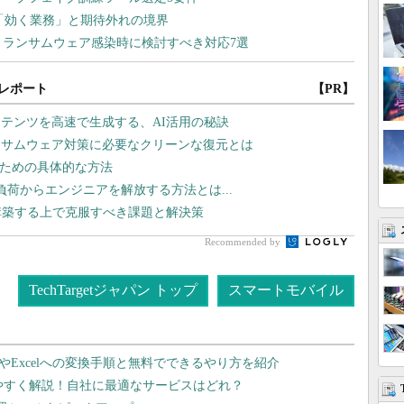
レポート
【PR】
テンツを高速で生成する、AI活用の秘訣
ンサムウェア対策に必要なクリーンな復元とは
るための具体的な方法
運用負荷からエンジニアを解放する方法とは...
構築する上で克服すべき課題と解決策
Recommended by
TechTargetジャパン トップ
スマートモバイル
dやExcelへの変換手順と無料でできるやり方を紹介
りやすく解説！自社に最適なサービスはどれ？