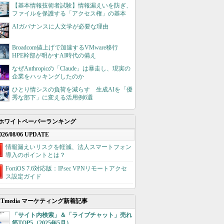
【基本情報技術者試験】情報漏えいを防ぎ、
ファイルを保護する「アクセス権」の基本
AIガバナンスに人文学が必要な理由
Broadcom値上げで加速するVMware移行
HPE幹部が明かすAI時代の備え
なぜAnthropicの「Claude」は暴走し、現実の
企業をハッキングしたのか
ひとり情シスの負荷を減らす 生成AIを「優
秀な部下」に変える活用例6選
ホワイトペーパーランキング
026/08/06 UPDATE
情報漏えいリスクを軽減、法人スマートフォン
導入のポイントとは？
FortiOS 7.6対応版：IPsec VPNリモートアクセ
ス設定ガイド
ITmedia マーケティング新着記事
「サイト内検索」＆「ライブチャット」売れ
筋TOP5（2025年5月）