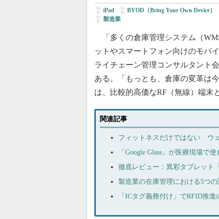
iPad
|
BYOD（Bring Your Own Device）
製造業
「多くの倉庫管理システム（WMS：Ware
ットやスマートフォン向けのモバ
ライチェーン管理コンサルタント会社、米To
ある。「もっとも、倉庫の変革は
は、比較的高価なRF（無線）端末
関連記事
フィットネスだけではない ウ
「Google Glass」が医療現場
徹底レビュー：異彩タブレット「Sur
製造業の在庫管理における5つの
「ICタグ義務付け」でRFID推進の