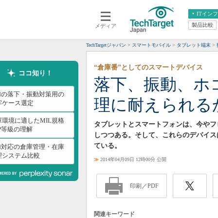
ITイン
製品比較
メディア
クラウド
エンタープライズ
ERP
仮想化
TechTargetジャパン
スマートモバイル
タブレット端末
データ分析
サーバ＆ストレージ
“倉庫番”としてのスマートデバイス
CX
スマートモバイル
ココ知り！
落下、振動、ホコ
情報系システム
ネットワーク
adの落下・振動対策用の
理に耐えられる
システム運用管理
牢ケース選定
庫環境に適したMIL規格
タブレットとスマートフォンは、今やフ
IP等級の理解
しつつある。そして、これらのデバイス
ている。
ad対応の倉庫管理・在庫
理システム比較
≫
2014年04月09日 12時00分 公開
印刷／PDF
関連キーワード