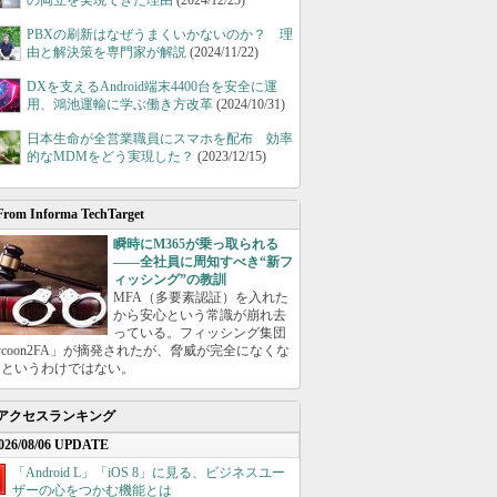
の両立を実現できた理由
(2024/12/25)
PBXの刷新はなぜうまくいかないのか？ 理
由と解決策を専門家が解説
(2024/11/22)
DXを支えるAndroid端末4400台を安全に運
用、鴻池運輸に学ぶ働き方改革
(2024/10/31)
日本生命が全営業職員にスマホを配布 効率
的なMDMをどう実現した？
(2023/12/15)
From Informa TechTarget
瞬時にM365が乗っ取られる
――全社員に周知すべき“新フ
ィッシング”の教訓
MFA（多要素認証）を入れた
から安心という常識が崩れ去
っている。フィッシング集団
ycoon2FA」が摘発されたが、脅威が完全になくな
たというわけではない。
アクセスランキング
026/08/06 UPDATE
「Android L」「iOS 8」に見る、ビジネスユー
ザーの心をつかむ機能とは