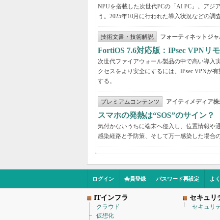
NPUを搭載した次世代PCの「AI PC」。
う。2025年10月に行われた導入状況など
技術文書・技術解説
フォーティネットジャ
FortiOS 7.6対応版：IPsec 
次世代ファイアウォール製品の中で高い導入実績を
クセスをより安全にするには、IPsec VPNが有効
する。
プレミアムコンテンツ
アイティメディア株
スマホの発熱は“SOS”のサイン
気付かないうちに端末へ侵入し、位置情報や
感染経路と予防策、そして万一感染した場合
ログイン
会員登録
パスワード再設定
よ
ITインフラ
セキュリ
クラウド
セキュリ
仮想化