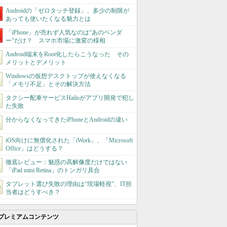
Androidの「ゼロタッチ登録」、多少の制限が
あっても使いたくなる魅力とは
「iPhone」が売れず人気なのは“あのベンダ
ー”だけ？ スマホ市場に激変の様相
Android端末をRoot化したらこうなった その
メリットとデメリット
Windowsの仮想デスクトップが使えなくなる
「メモリ不足」とその解決方法
タクシー配車サービスHailoがアプリ開発で犯し
た失敗
分からなくなってきたiPhoneとAndroidの違い
iOS向けに無償化された「iWork」、「Microsoft
Office」はどうする？
徹底レビュー：魅惑の高解像度だけではない
「iPad mini Retina」のトンガリ具合
タブレット選び失敗の理由は“現場軽視”、IT担
当者はどうすべき？
プレミアムコンテンツ