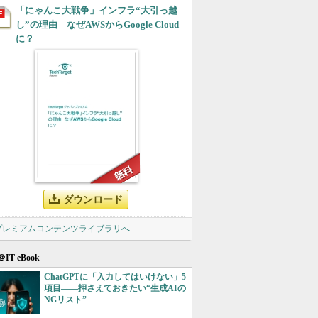
「にゃんこ大戦争」インフラ“大引っ越
し”の理由 なぜAWSからGoogle Cloud
に？
ダウンロード
 プレミアムコンテンツライブラリへ
＠IT eBook
ChatGPTに「入力してはいけない」5
項目――押さえておきたい“生成AIの
NGリスト”