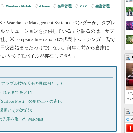
|
Windows Mobile
|
iPhone
|
在庫管理
|
M2M
|
生産管理
|
house Management System）ベンダーが、タブレ
イルソリューションを提供している」と語るのは、サプ
mpkins Internationalの代表トム・シンガー氏で
今日突然始まったわけではない。何年も前から倉庫に
という形でモバイルが存在してきた」
ェアラブル技術活用の具体例とは？
で使われるまであと1年
「T
っ
face Pro 2」の斜め上への進化
課題とその対処法
先手を取ったWal-Mart
2