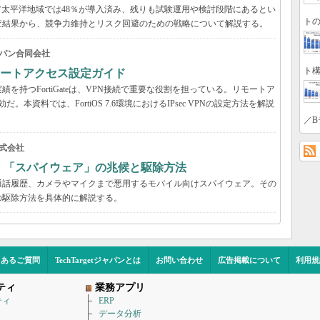
アジア太平洋地域では48％が導入済み、残りも試験運用や検討段階にあるとい
トの
の調査結果から、競争力維持とリスク回避のための戦略について解説する。
パン合同会社
ト構
VPNリモートアクセス設定ガイド
持つFortiGateは、VPN接続で重要な役割を担っている。リモートア
だ。本資料では、FortiOS 7.6環境におけるIPsec VPNの設定方法を解説
／B
式会社
？ 「スパイウェア」の兆候と駆除方法
通話履歴、カメラやマイクまで悪用するモバイル向けスパイウェア。その
の駆除方法を具体的に解説する。
くあるご質問
TechTargetジャパンとは
お問い合わせ
広告掲載について
利用規
ティ
業務アプリ
ティ
ERP
データ分析