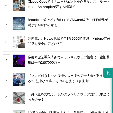
Claude Codeでは「エージェントを作るな、スキルを作
れ」 Anthropicが示すAI構築術
Broadcom値上げで加速するVMware移行 HPE幹部が
明かすAI時代の備え
沖縄電力、Notes脱却で年1万5000時間減 kintone市民
開発を安全に広げた6手
多要素認証導入済みでもランサムウェア被害に 復旧費
用は平均2億7000万円
【マンガ付き】ひとり情シス支援の第一人者が教え
る”中堅中小企業こそRAGを使うべき理由”
「身代金を支払う」以外のランサムウェア対策は本当に
あるのか？
DX導入企業の3割超がむしろ「負担増」 9割が陥る“内