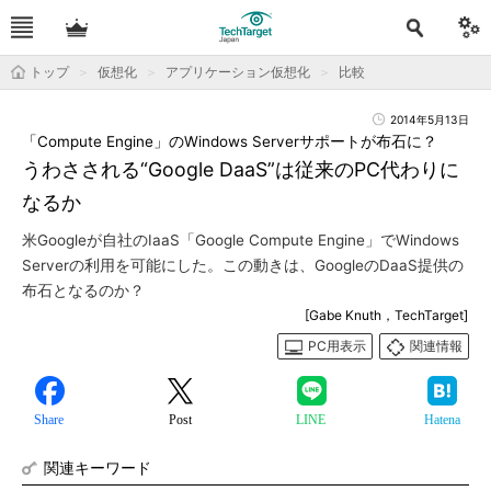
トップ
仮想化
アプリケーション仮想化
比較
2014年5月13日
「Compute Engine」のWindows Serverサポートが布石に？
うわさされる“Google DaaS”は従来のPC代わりに
なるか
米Googleが自社のIaaS「Google Compute Engine」でWindows
Serverの利用を可能にした。この動きは、GoogleのDaaS提供の
布石となるのか？
[Gabe Knuth，TechTarget]
PC用表示
関連情報
Share
Post
LINE
Hatena
関連キーワード