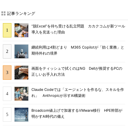
記事ランキング
“脱Excel”を待ち受ける乱立問題 カカクコムが新ツール
導入を見送った理由
継続利用は4割どまり M365 Copilotが「効く業務」と
期待外れの境界
画面をティッシュで拭くのはNG Dellが推奨するPCの
正しいお手入れ方法
Claude Codeでは「エージェントを作るな、スキルを作
れ」 Anthropicが示すAI構築術
Broadcom値上げで加速するVMware移行 HPE幹部が
明かすAI時代の備え