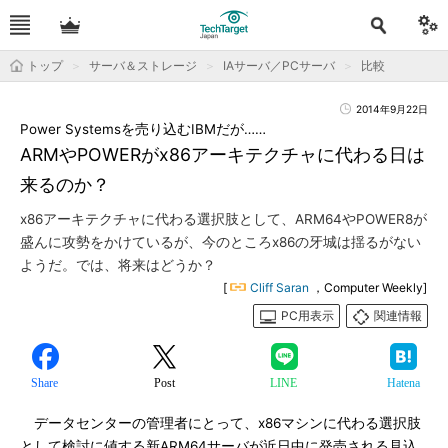
トップ
サーバ＆ストレージ
IAサーバ／PCサーバ
比較
2014年9月22日
Power Systemsを売り込むIBMだが……
ARMやPOWERがx86アーキテクチャに代わる日は
来るのか？
x86アーキテクチャに代わる選択肢として、ARM64やPOWER8が
盛んに攻勢をかけているが、今のところx86の牙城は揺るがない
ようだ。では、将来はどうか？
[
Cliff Saran
，Computer Weekly]
PC用表示
関連情報
Share
Post
LINE
Hatena
データセンターの管理者にとって、x86マシンに代わる選択肢
として検討に値する新ARM64サーバが近日中に発売される見込