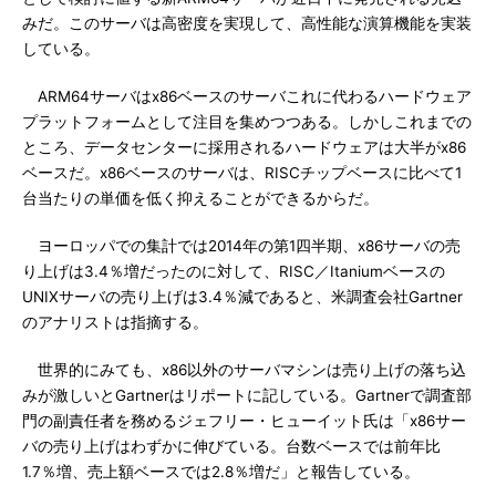
みだ。このサーバは高密度を実現して、高性能な演算機能を実装
している。
ARM64サーバはx86ベースのサーバこれに代わるハードウェア
プラットフォームとして注目を集めつつある。しかしこれまでの
ところ、データセンターに採用されるハードウェアは大半がx86
ベースだ。x86ベースのサーバは、RISCチップベースに比べて1
台当たりの単価を低く抑えることができるからだ。
ヨーロッパでの集計では2014年の第1四半期、x86サーバの売
り上げは3.4％増だったのに対して、RISC／Itaniumベースの
UNIXサーバの売り上げは3.4％減であると、米調査会社Gartner
のアナリストは指摘する。
世界的にみても、x86以外のサーバマシンは売り上げの落ち込
みが激しいとGartnerはリポートに記している。Gartnerで調査部
門の副責任者を務めるジェフリー・ヒューイット氏は「x86サー
バの売り上げはわずかに伸びている。台数ベースでは前年比
1.7％増、売上額ベースでは2.8％増だ」と報告している。