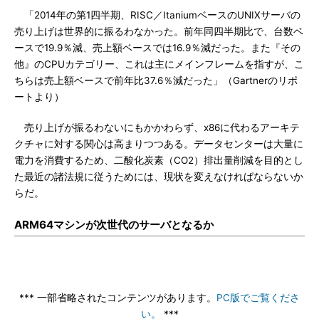
「2014年の第1四半期、RISC／ItaniumベースのUNIXサーバの
売り上げは世界的に振るわなかった。前年同四半期比で、台数ベ
ースで19.9％減、売上額ベースでは16.9％減だった。また『その
他』のCPUカテゴリー、これは主にメインフレームを指すが、こ
ちらは売上額ベースで前年比37.6％減だった」（Gartnerのリポ
ートより）
売り上げが振るわないにもかかわらず、x86に代わるアーキテ
クチャに対する関心は高まりつつある。データセンターは大量に
電力を消費するため、二酸化炭素（CO2）排出量削減を目的とし
た最近の諸法規に従うためには、現状を変えなければならないか
らだ。
ARM64マシンが次世代のサーバとなるか
*** 一部省略されたコンテンツがあります。
PC版でご覧くださ
い。
***