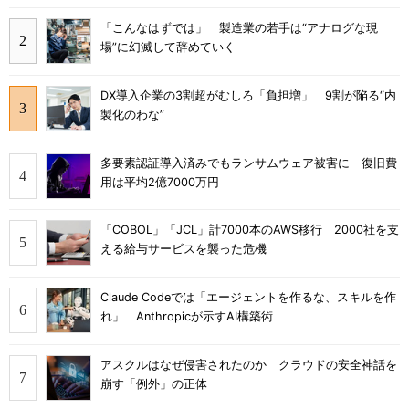
「こんなはずでは」 製造業の若手は“アナログな現
場”に幻滅して辞めていく
DX導入企業の3割超がむしろ「負担増」 9割が陥る“内
製化のわな”
多要素認証導入済みでもランサムウェア被害に 復旧費
用は平均2億7000万円
「COBOL」「JCL」計7000本のAWS移行 2000社を支
える給与サービスを襲った危機
Claude Codeでは「エージェントを作るな、スキルを作
れ」 Anthropicが示すAI構築術
アスクルはなぜ侵害されたのか クラウドの安全神話を
崩す「例外」の正体