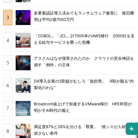
多要素認証導入済みでもランサムウェア被害に 復旧費
用は平均2億7000万円
「COBOL」「JCL」計7000本のAWS移行 2000社を支
える給与サービスを襲った危機
アスクルはなぜ侵害されたのか クラウドの安全神話を
崩す「例外」の正体
DX導入企業の3割超がむしろ「負担増」 9割が陥る“内
製化のわな”
Broadcom値上げで加速するVMware移行 HPE幹部が
明かすAI時代の備え
満足度87%と28%を分ける「尊重」 情シスが人材を手
放さない条件