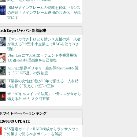
IBMがメインフレームの聖域を解体 情シス
の悲願「メインフレーム運用の共通化」が現
実に？
TechTargetジャパン 新着記事
【マンガ付き】ひとり情シス支援の第一人者
が教える”中堅中小企業こそRAGを使うべき
理由”
Uber Eatsに学ぶAIエージェント本番運用術
1万都市の料理画像を自己修復
Azureは限界ギリギリ 絶好調Microsoftを襲
う「GPU不足」の深刻度
IT業界の女性は9割が10年で消える 人材枯
渇を招く“見えない壁”の正体
米「AIキルスイッチ法案」 情シスが今から
備える5つのリスク回避策
ホワイトペーパーランキング
026/08/09 UPDATE
NAS選定ガイド：RAID構成からランサムウェ
ア対策まで見るべきポイントを解説