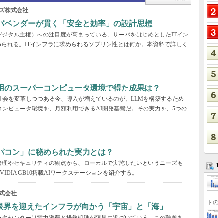
ズ株式会社
ーバベンダーが貫く「安全と効率」の設計思想
デジタル主権）への注目度が高まっている。サーバをはじめとしたITイン
られる。ITインフラに求められるソブリン性とは何か。本資料で詳しく
利用のスーパーコンピュータ環境で得た成果は？
と社会を変革しつつある今、導入が増えているのが、LLMを構築するため
コンピュータ環境を、月額利用できるAI開発基盤だ。その実力を、5つの
パコン」に秘められた実力とは？
管理やセキュリティの観点から、ローカルで実施したいというニーズも
DIA GB10搭載AIワークステーションを紹介する。
式会社
トの
限界を迎えたインフラが向かう「宇宙」と「海」
ータセンターは電力消費と排熱処理が限界に近づいている。この難題を