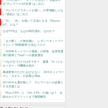
「VPNが遅い」「ネットが危ない」を解決す
る“テレワーク4大対策”はこれだ
「テレワークでネットが遅い」の帯域幅じゃな
い“真犯人”はこれだ
「5G」「4G」を抜いて主流になる「Massive
IoT」とは？
なぜVPNは「もはや時代遅れ」なのか？
「まだ動く」が致命傷に レガシーネットワー
クという“時限爆弾”が生むリスク
「2026年ネットワーク構築」の死角 従来型運
用の限界と“NaaS”への最後通告
“つながる”だけでは不十分？ 厳選「モバイル
ルーター」10機種を紹介
構成変更のたびにおびえない AWSネットワー
クに「カオス」が必要な理由
SD-WANも選択肢に？ テレワーカーが必要と
する支援とは
「IPsec-VPN」と「SSL-VPN」の違いは？ 仕
組みからデメリットまで徹底解説