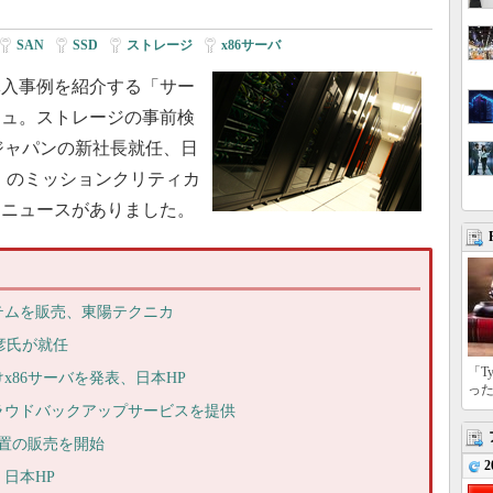
SAN
|
SSD
|
ストレージ
|
x86サーバ
入事例を紹介する「サー
シュ。ストレージの事前検
ジャパンの新社長就任、日
）のミッションクリティカ
なニュースがありました。
テムを販売、東陽テクニカ
彦氏が就任
「T
x86サーバを発表、日本HP
っ
ラウドバックアップサービスを提供
装置の販売を開始
2
日本HP