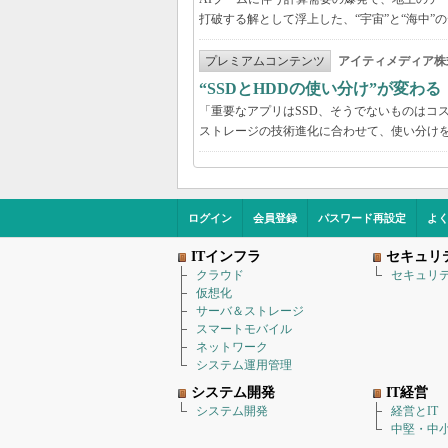
打破する解として浮上した、“宇宙”と“海中”
プレミアムコンテンツ
アイティメディア株
“SSDとHDDの使い分け”が変わ
「重要なアプリはSSD、そうでないものはコ
ストレージの技術進化に合わせて、使い分け
ログイン
会員登録
パスワード再設定
よ
ITインフラ
セキュリ
クラウド
セキュリ
仮想化
サーバ＆ストレージ
スマートモバイル
ネットワーク
システム運用管理
システム開発
IT経営
システム開発
経営とIT
中堅・中小