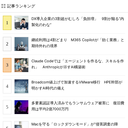
記事ランキング
DX導入企業の3割超がむしろ「負担増」 9割が陥る“内
製化のわな”
継続利用は4割どまり M365 Copilotが「効く業務」と
期待外れの境界
Claude Codeでは「エージェントを作るな、スキルを作
れ」 Anthropicが示すAI構築術
Broadcom値上げで加速するVMware移行 HPE幹部が
明かすAI時代の備え
多要素認証導入済みでもランサムウェア被害に 復旧費
用は平均2億7000万円
Macを守る「ロックダウンモード」が“侵害調査の障