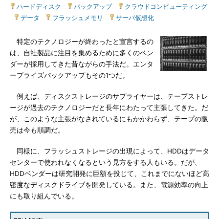
ハードディスク
|
バックアップ
|
クラウドコンピューティング
|
データ
|
フラッシュメモリ
|
サーバ仮想化
特定のテクノロジーが終わったと宣言するの
は、自社製品に注目を集めるために多くのベン
ダーが採用してきた昔ながらの手法だ。エンタ
ープライズバックアップもその1つだ。
例えば、ディスクストレージのサプライヤーは、テープストレ
ージが過去のテクノロジーだと長年にわたって主張してきた。だ
が、このような主張がなされているにもかかわらず、テープの販
売は今も順調だ。
同様に、フラッシュストレージの出現によって、HDDはデータ
センターで使われなくなるという見方をする人もいる。だが、
HDDベンダーは研究開発に巨額を投じて、これまでにないほど高
密度なディスクドライブを開発している。また、電源効率の向上
にも取り組んでいる。