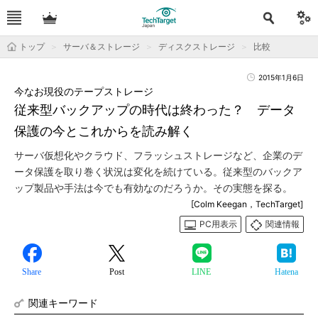
トップ
サーバ＆ストレージ
ディスクストレージ
比較
2015年1月6日
今なお現役のテープストレージ
従来型バックアップの時代は終わった？ データ
保護の今とこれからを読み解く
サーバ仮想化やクラウド、フラッシュストレージなど、企業のデ
ータ保護を取り巻く状況は変化を続けている。従来型のバックア
ップ製品や手法は今でも有効なのだろうか。その実態を探る。
[Colm Keegan，TechTarget]
PC用表示
関連情報
Share
Post
LINE
Hatena
関連キーワード