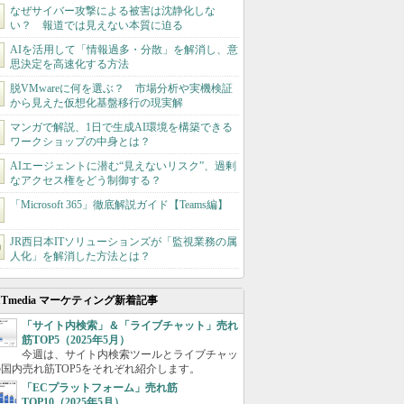
なぜサイバー攻撃による被害は沈静化しな
い？ 報道では見えない本質に迫る
AIを活用して「情報過多・分散」を解消し、意
思決定を高速化する方法
脱VMwareに何を選ぶ？ 市場分析や実機検証
から見えた仮想化基盤移行の現実解
マンガで解説、1日で生成AI環境を構築できる
ワークショップの中身とは？
AIエージェントに潜む“見えないリスク”、過剰
なアクセス権をどう制御する？
「Microsoft 365」徹底解説ガイド【Teams編】
JR西日本ITソリューションズが「監視業務の属
人化」を解消した方法とは？
ITmedia マーケティング新着記事
「サイト内検索」＆「ライブチャット」売れ
筋TOP5（2025年5月）
今週は、サイト内検索ツールとライブチャッ
国内売れ筋TOP5をそれぞれ紹介します。
「ECプラットフォーム」売れ筋
TOP10（2025年5月）