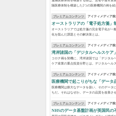
遠隔医療体制を構築する際は、患者や通常業
隔医療体制を構築した2つの医療機関の例を紹
プレミアムコンテンツ
アイティメディア株
オーストラリアの「電子処方箋」
オーストラリアでは処方箋の完全電子化が一
化を阻んだ課題とその解決策とは。
プレミアムコンテンツ
アイティメディア株
湾岸諸国の「デジタルヘルスケア
コロナ禍を契機に、湾岸諸国では「デジタル
ケア産業の重点投資分野とは。デジタルヘルス
プレミアムコンテンツ
アイティメディア株
医療機関で起こりがちな「データ
医療機関は膨大なデータを扱い、そのデータ
ちだ。それはなぜか。データの品質を改善さ
プレミアムコンテンツ
アイティメディア株
NHSのデータ基盤計画が英国民の