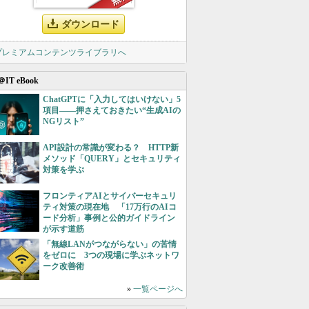
ダウンロード
 プレミアムコンテンツライブラリへ
＠IT eBook
ChatGPTに「入力してはいけない」5
項目――押さえておきたい“生成AIの
NGリスト”
API設計の常識が変わる？ HTTP新
メソッド「QUERY」とセキュリティ
対策を学ぶ
フロンティアAIとサイバーセキュリ
ティ対策の現在地 「17万行のAIコ
ード分析」事例と公的ガイドライン
が示す道筋
「無線LANがつながらない」の苦情
をゼロに 3つの現場に学ぶネットワ
ーク改善術
»
一覧ページへ