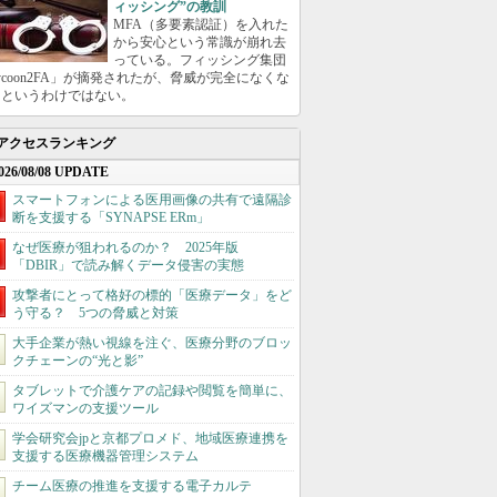
ィッシング”の教訓
MFA（多要素認証）を入れた
から安心という常識が崩れ去
っている。フィッシング集団
ycoon2FA」が摘発されたが、脅威が完全になくな
たというわけではない。
アクセスランキング
026/08/08 UPDATE
スマートフォンによる医用画像の共有で遠隔診
断を支援する「SYNAPSE ERm」
なぜ医療が狙われるのか？ 2025年版
「DBIR」で読み解くデータ侵害の実態
攻撃者にとって格好の標的「医療データ」をど
う守る？ 5つの脅威と対策
大手企業が熱い視線を注ぐ、医療分野のブロッ
クチェーンの“光と影”
タブレットで介護ケアの記録や閲覧を簡単に、
ワイズマンの支援ツール
学会研究会jpと京都プロメド、地域医療連携を
支援する医療機器管理システム
チーム医療の推進を支援する電子カルテ