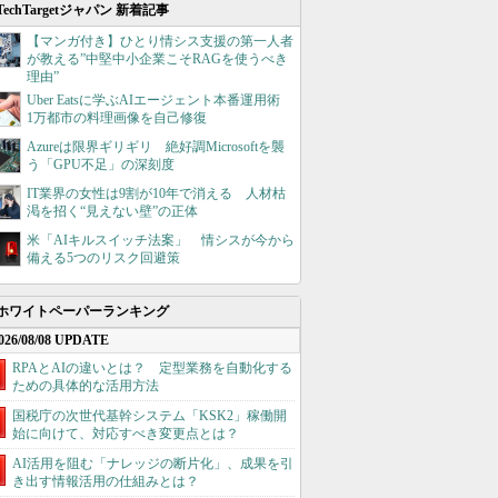
TechTargetジャパン 新着記事
【マンガ付き】ひとり情シス支援の第一人者
が教える”中堅中小企業こそRAGを使うべき
理由”
Uber Eatsに学ぶAIエージェント本番運用術
1万都市の料理画像を自己修復
Azureは限界ギリギリ 絶好調Microsoftを襲
う「GPU不足」の深刻度
IT業界の女性は9割が10年で消える 人材枯
渇を招く“見えない壁”の正体
米「AIキルスイッチ法案」 情シスが今から
備える5つのリスク回避策
ホワイトペーパーランキング
026/08/08 UPDATE
RPAとAIの違いとは？ 定型業務を自動化する
ための具体的な活用方法
国税庁の次世代基幹システム「KSK2」稼働開
始に向けて、対応すべき変更点とは？
AI活用を阻む「ナレッジの断片化」、成果を引
き出す情報活用の仕組みとは？