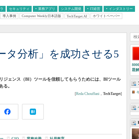
フラ
セキュリティ
業務アプリ
システム開発
IT経営
インダストリー
導入事例
Computer Weekly日本語版
ホワイトペーパー
TechTarget.AI
AI
経営とIT
医療IT
中堅・中小企業とIT
教育IT
ータ分析」を成功させる5
80
題
ジェンス（BI）ツールを信頼してもらうためには、BIツール
ある。
[
Reda Chouffani
，
TechTarget
]
op
|
CIO
|
業務改善
|
社員教育