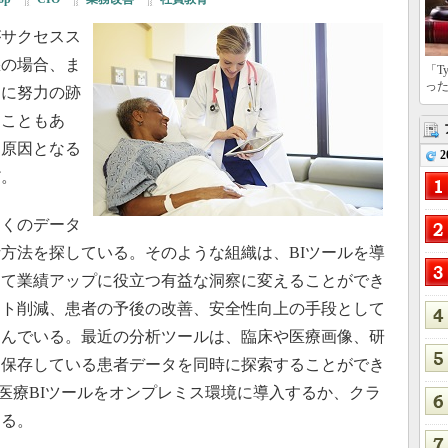
がサクセスス
悪の場合、ま
「T
っ
的に努力の跡
ることもあ
な原因となる
2
だ。
くのデータ
方法を探している。そのような組織は、BIツールを導
して業績アップに役立つ有益な洞察に変えることができ
スト削減、患者の予後の改善、安全性向上の手段として
込んでいる。最近の分析ツールは、臨床や医療画像、研
に保存している患者データを同時に探索することができ
、医療BIツールをオンプレミス環境に導入するか、クラ
ある。