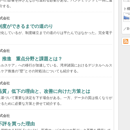
務への影響を押さえながら進める必要がある。パンデミック下で一斉に遠
介する。
ト構
式会社
制度ができるまでの道のり
／B
般化しているが、制度確立までの道のりは平たんではなかった。完全電子
式会社
」推進 重点分野と課題とは？
ヘルスケア」への移行が加速している。湾岸諸国におけるデジタルヘルス
ケア推進の”壁”とその対処法についても紹介する。
式会社
品質」低下の理由と、改善に向けた方策とは
に基づいて重要な決定を下す場合がある。一方、データの質は低くなりが
せるために必要な方策と併せて紹介する。
式会社
不評を買った理由