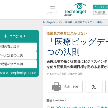
ITイン
製品比較
メディア
クラウド
エンタープライズ
ERP
仮想化
TechTargetジャパン
医療IT
病院経営システム
事例
データ分析
サーバ＆ストレージ
従業員の教育は欠かせない
CX
スマートモバイル
ココ知り！
「医療ビッグデ
情報系システム
ネットワーク
業員教育の設計
つの法則
システム運用管理
Iツール定着の工夫
医療現場で働く従業員にビジネスインテリ
療現場の活用事例
を使う従業員の業績目標を定める必要が
≫
2015年03月25日 12時00分 公開
印刷／PDF
関連キーワード
BI（ビジネスインテリジェンス）
|
Hado