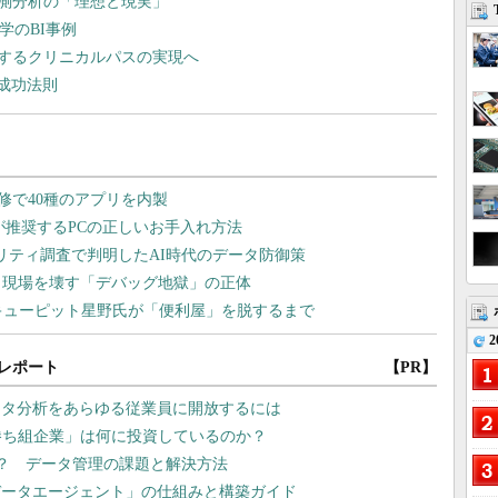
測分析の「理想と現実」
大学のBI事例
するクリニカルパスの実現へ
の成功法則
2
レポート
【PR】
ータ分析をあらゆる従業員に開放するには
勝ち組企業」は何に投資しているのか？
ない？ データ管理の課題と解決方法
データエージェント」の仕組みと構築ガイド