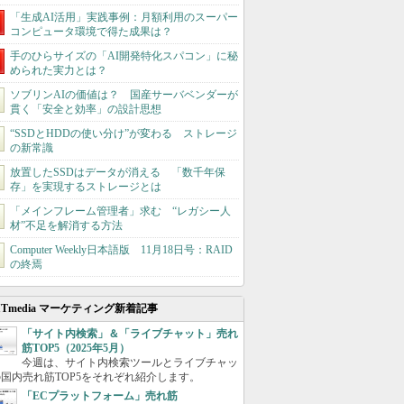
「生成AI活用」実践事例：月額利用のスーパー
コンピュータ環境で得た成果は？
手のひらサイズの「AI開発特化スパコン」に秘
められた実力とは？
ソブリンAIの価値は？ 国産サーバベンダーが
貫く「安全と効率」の設計思想
“SSDとHDDの使い分け”が変わる ストレージ
の新常識
放置したSSDはデータが消える 「数千年保
存」を実現するストレージとは
「メインフレーム管理者」求む “レガシー人
材”不足を解消する方法
Computer Weekly日本語版 11月18日号：RAID
の終焉
ITmedia マーケティング新着記事
「サイト内検索」＆「ライブチャット」売れ
筋TOP5（2025年5月）
今週は、サイト内検索ツールとライブチャッ
国内売れ筋TOP5をそれぞれ紹介します。
「ECプラットフォーム」売れ筋