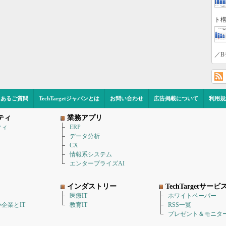
ト構
／B
くあるご質問
TechTargetジャパンとは
お問い合わせ
広告掲載について
利用規
ティ
業務アプリ
ティ
ERP
データ分析
CX
情報系システム
エンタープライズAI
インダストリー
TechTargetサービ
医療IT
ホワイトペーパー
企業とIT
教育IT
RSS一覧
プレゼント＆モニタ