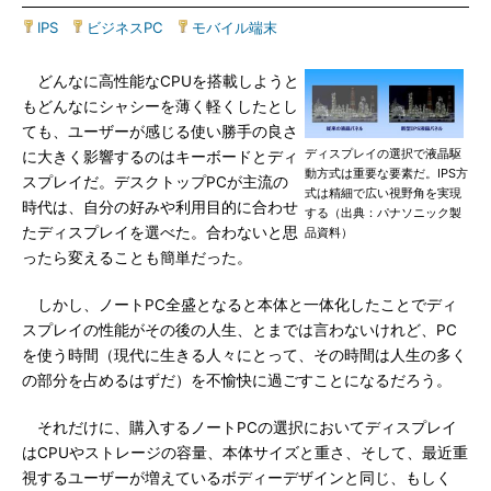
IPS
|
ビジネスPC
|
モバイル端末
どんなに高性能なCPUを搭載しようと
もどんなにシャシーを薄く軽くしたとし
ても、ユーザーが感じる使い勝手の良さ
ディスプレイの選択で液晶駆
に大きく影響するのはキーボードとディ
動方式は重要な要素だ。IPS方
スプレイだ。デスクトップPCが主流の
式は精細で広い視野角を実現
時代は、自分の好みや利用目的に合わせ
する（出典：パナソニック製
たディスプレイを選べた。合わないと思
品資料）
ったら変えることも簡単だった。
しかし、ノートPC全盛となると本体と一体化したことでディ
スプレイの性能がその後の人生、とまでは言わないけれど、PC
を使う時間（現代に生きる人々にとって、その時間は人生の多く
の部分を占めるはずだ）を不愉快に過ごすことになるだろう。
それだけに、購入するノートPCの選択においてディスプレイ
はCPUやストレージの容量、本体サイズと重さ、そして、最近重
視するユーザーが増えているボディーデザインと同じ、もしく