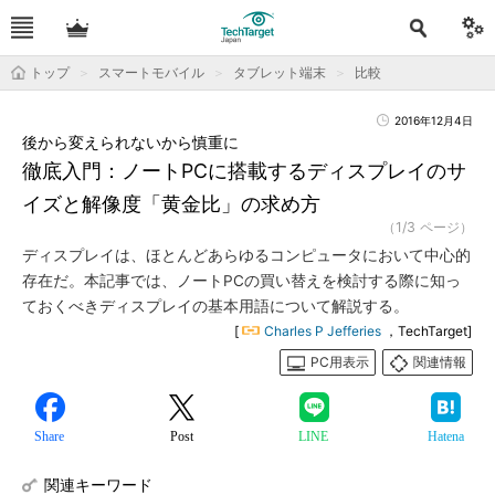
トップ
スマートモバイル
タブレット端末
比較
2016年12月4日
後から変えられないから慎重に
徹底入門：ノートPCに搭載するディスプレイのサ
イズと解像度「黄金比」の求め方
（1/3 ページ）
ディスプレイは、ほとんどあらゆるコンピュータにおいて中心的
存在だ。本記事では、ノートPCの買い替えを検討する際に知っ
ておくべきディスプレイの基本用語について解説する。
[
Charles P Jefferies
，TechTarget]
PC用表示
関連情報
Share
Post
LINE
Hatena
関連キーワード