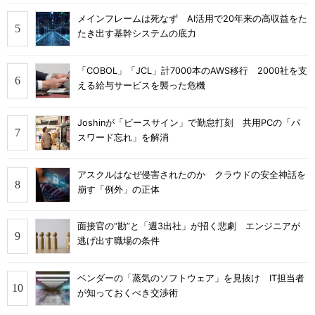
メインフレームは死なず AI活用で20年来の高収益をた
たき出す基幹システムの底力
「COBOL」「JCL」計7000本のAWS移行 2000社を支
える給与サービスを襲った危機
Joshinが「ピースサイン」で勤怠打刻 共用PCの「パ
スワード忘れ」を解消
アスクルはなぜ侵害されたのか クラウドの安全神話を
崩す「例外」の正体
面接官の“勘”と「週3出社」が招く悲劇 エンジニアが
逃げ出す職場の条件
ベンダーの「蒸気のソフトウェア」を見抜け IT担当者
が知っておくべき交渉術