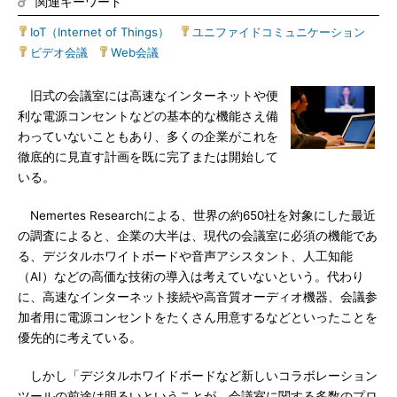
関連キーワード
IoT（Internet of Things）
|
ユニファイドコミュニケーション
|
ビデオ会議
|
Web会議
旧式の会議室には高速なインターネットや便
利な電源コンセントなどの基本的な機能さえ備
わっていないこともあり、多くの企業がこれを
徹底的に見直す計画を既に完了または開始して
いる。
Nemertes Researchによる、世界の約650社を対象にした最近
の調査によると、企業の大半は、現代の会議室に必須の機能であ
る、デジタルホワイトボードや音声アシスタント、人工知能
（AI）などの高価な技術の導入は考えていないという。代わり
に、高速なインターネット接続や高音質オーディオ機器、会議参
加者用に電源コンセントをたくさん用意するなどといったことを
優先的に考えている。
しかし「デジタルホワイドボードなど新しいコラボレーション
ツールの前途は明るいということが、会議室に関する多数のプロ