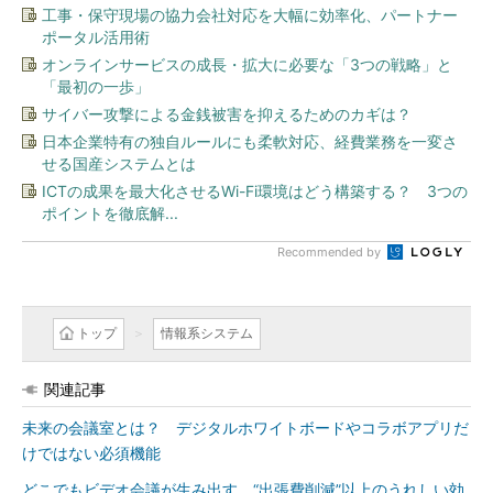
工事・保守現場の協力会社対応を大幅に効率化、パートナー
ポータル活用術
オンラインサービスの成長・拡大に必要な「3つの戦略」と
「最初の一歩」
サイバー攻撃による金銭被害を抑えるためのカギは？
日本企業特有の独自ルールにも柔軟対応、経費業務を一変さ
せる国産システムとは
ICTの成果を最大化させるWi-Fi環境はどう構築する？ 3つの
ポイントを徹底解...
Recommended by
トップ
情報系システム
関連記事
未来の会議室とは？ デジタルホワイトボードやコラボアプリだ
けではない必須機能
どこでもビデオ会議が生み出す、“出張費削減”以上のうれしい効