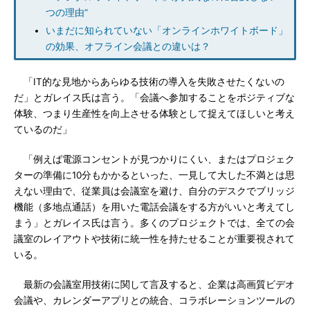
つの理由”
いまだに知られていない「オンラインホワイトボード」
の効果、オフライン会議との違いは？
「IT的な見地からあらゆる技術の導入を失敗させたくないの
だ」とガレイス氏は言う。「会議へ参加することをポジティブな
体験、つまり生産性を向上させる体験として捉えてほしいと考え
ているのだ」
「例えば電源コンセントが見つかりにくい、またはプロジェク
ターの準備に10分もかかるといった、一見して大した不満とは思
えない理由で、従業員は会議室を避け、自分のデスクでブリッジ
機能（多地点通話）を用いた電話会議をする方がいいと考えてし
まう」とガレイス氏は言う。多くのプロジェクトでは、全ての会
議室のレイアウトや技術に統一性を持たせることが重要視されて
いる。
最新の会議室用技術に関して言及すると、企業は高画質ビデオ
会議や、カレンダーアプリとの統合、コラボレーションツールの