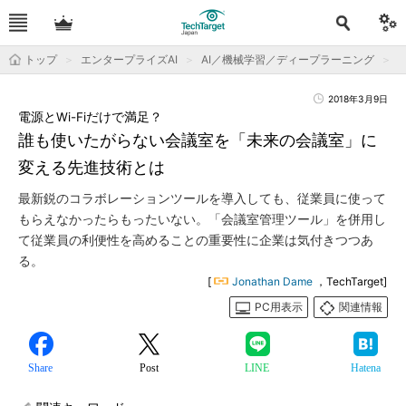
トップ
エンタープライズAI
AI／機械学習／ディープラーニング
2018年3月9日
電源とWi-Fiだけで満足？
誰も使いたがらない会議室を「未来の会議室」に
変える先進技術とは
最新鋭のコラボレーションツールを導入しても、従業員に使って
もらえなかったらもったいない。「会議室管理ツール」を併用し
て従業員の利便性を高めることの重要性に企業は気付きつつあ
る。
[
Jonathan Dame
，TechTarget]
PC用表示
関連情報
Share
Post
LINE
Hatena