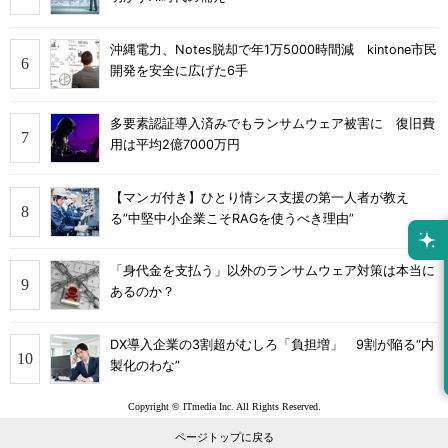
沖縄電力、Notes脱却で年1万5000時間減 kintone市民
開発を安全に広げた6手
多要素認証導入済みでもランサムウェア被害に 復旧費
用は平均2億7000万円
【マンガ付き】ひとり情シス支援の第一人者が教え
る”中堅中小企業こそRAGを使うべき理由”
「身代金を支払う」以外のランサムウェア対策は本当に
あるのか？
DX導入企業の3割超がむしろ「負担増」 9割が陥る“内
製化のわな”
Copyright © ITmedia Inc. All Rights Reserved.
ページトップに戻る