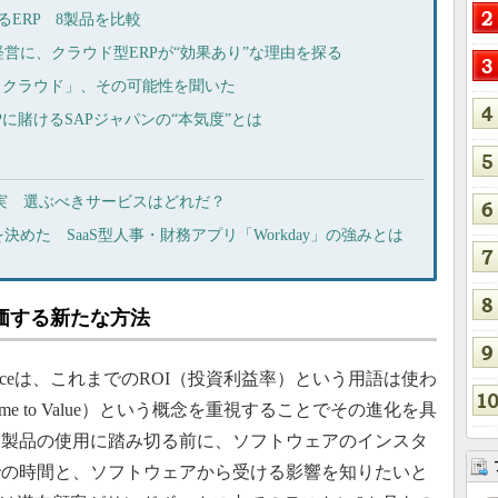
あるERP 8製品を比較
営に、クラウド型ERPが“効果あり”な理由を探る
リッククラウド」、その可能性を聞いた
に賭けるSAPジャパンの“本気度”とは
実 選ぶべきサービスはどれだ？
めた SaaS型人事・財務アプリ「Workday」の強みとは
評価する新たな方法
alForceは、これまでのROI（投資利益率）という用語は使わ
e to Value）という概念を重視することでその進化を具
は製品の使用に踏み切る前に、ソフトウェアのインスタ
での時間と、ソフトウェアから受ける影響を知りたいと