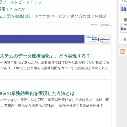
トの
管理ツールをピックアップ
で活用できるのか
テム17選を徹底比較！おすすめサービスと選び方のコツを解説
ト構
／B
システムのデータ連携強化」、どう実現する？
合や決算早期化が進んだが、決算業務では非効率な面が拭えない状況にあ
分であり、ERPでこぼれ落ちる業務範囲をカバーする仕組みが求められて
20％の業務効率化を実現した方法とは
カバーできない業務に悩むCFO（最高財務責任者）組織は多い。迅速で正
、業務の可視化から標準化／自動化、AI化を推進する製品を紹介す