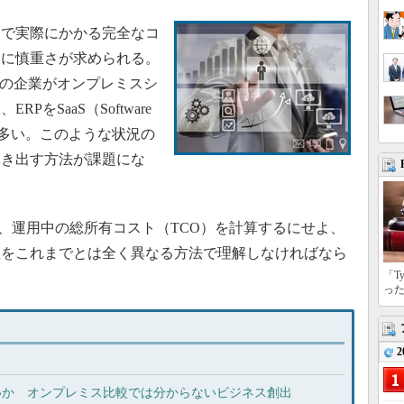
で実際にかかる完全なコ
常に慎重さが求められる。
くの企業がオンプレミスシ
をSaaS（Software
企業も多い。このような状況の
導き出す方法が課題にな
、運用中の総所有コスト（TCO）を計算するにせよ、
値をこれまでとは全く異なる方法で理解しなければなら
「T
っ
2
しないか オンプレミス比較では分からないビジネス創出