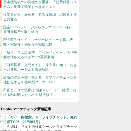
基本機能以外の見極めが重要 「経費精算シス
テム」刷新で確認すべきポイント
従業員が次々辞める「有害な職場」の残念すぎ
る共通点
国産ERPパッケージからクラウドERPへ移行、
原田伸銅所の取り組み
ERP選定ガイド：ユーザーレビューを基に機
能・利便性・満足度を徹底比較
「新リース会計基準」早わかりガイド：借り手
側が押さえるべき3つの重要事項
「口座振替」入門ガイド 導入前に知っておき
たい運用ハードルを徹底解説
経済の混乱を乗り越える、サプライチェーンを
強靭化するAI搭載型クラウドERP
不正とミスの温床は“秘伝のシート” 経理にお
けるExcel属人化への対処法は？
ITmedia マーケティング新着記事
「サイト内検索」＆「ライブチャット」売れ
筋TOP5（2025年5月）
今週は、サイト内検索ツールとライブチャッ