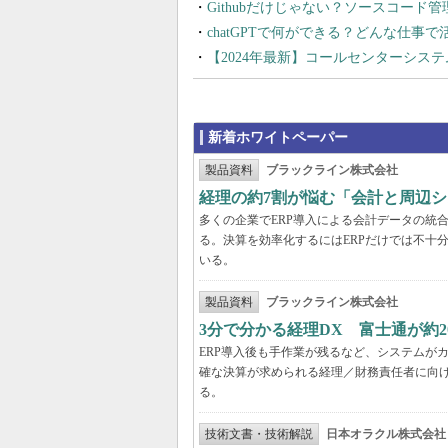
Githubだけじゃない？ソースコード
chatGPTで何ができる？どんな仕事
【2024年最新】コールセンターシス
新着ホワイトペーパー
製品資料
ブラックライン株式会社
経理の約7割が悩む「会計と周辺
多くの企業でERP導入による会計データの統
る。決算を効率化するにはERPだけでは不十
いる。
製品資料
ブラックライン株式会社
3分で分かる経理DX 富士通が約
ERP導入後も手作業が残るなど、システムが
確な決算が求められる経理／財務責任者に向け
る。
技術文書・技術解説
日本オラクル株式会社