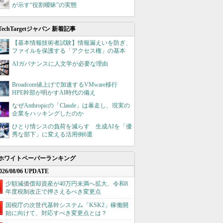
が示す“役割曖昧”の実態
TechTargetジャパン 新着記事
【基本情報技術者試験】情報漏えいを防ぎ、
ファイルを保護する「アクセス権」の基本
AIガバナンスに人文学が必要な理由
Broadcom値上げで加速するVMware移行
HPE幹部が明かすAI時代の備え
なぜAnthropicの「Claude」は暴走し、現実の
企業をハッキングしたのか
ひとり情シスの負荷を減らす 生成AIを「優
秀な部下」に変える活用例6選
ホワイトペーパーランキング
026/08/06 UPDATE
少額減価償却資産が40万円未満へ拡大、令和8
年度税制改正で押さえるべき変更点
国税庁の次世代基幹システム「KSK2」稼働開
始に向けて、対応すべき変更点とは？