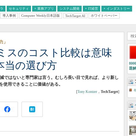
フラ
セキュリティ
業務アプリ
システム開発
IT経営
インダストリー
導入事例
Computer Weekly日本語版
ホワイトペーパー
TechTarget.AI
AI
経営とIT
医療IT
中堅・中小企業とIT
教育IT
力」
レミスのコスト比較は意味
本当の選び方
80
題
ト削減ではないと専門家は言う。むしろ長い目で見れば、より新し
を使用できることに価値がある。
[
Tony Kontzer
，
TechTarget
]