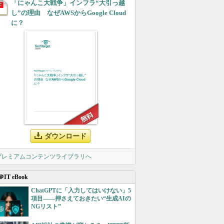
「にゃんこ大戦争」インフラ“大引っ越
し”の理由 なぜAWSからGoogle Cloud
に？
ダウンロード
 プレミアムコンテンツライブラリへ
＠IT eBook
ChatGPTに「入力してはいけない」5
項目――押さえておきたい“生成AIの
NGリスト”