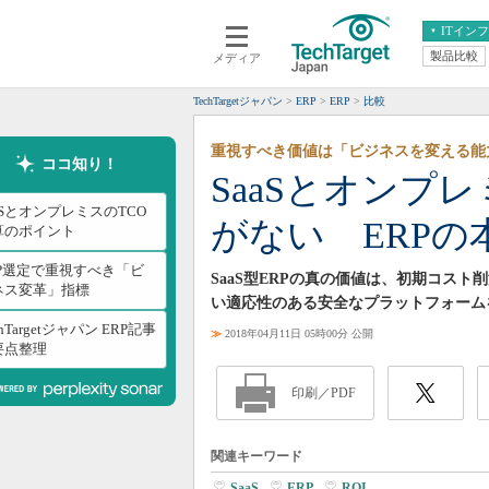
ITイン
製品比較
メディア
クラウド
エンタープライズ
ERP
仮想化
TechTargetジャパン
ERP
ERP
比較
データ分析
サーバ＆ストレージ
重視すべき価値は「ビジネスを変える能
CX
スマートモバイル
ココ知り！
SaaSとオンプ
情報系システム
ネットワーク
aSとオンプレミスのTCO
がない ERPの
システム運用管理
算のポイント
RP選定で重視すべき「ビ
SaaS型ERPの真の価値は、初期コス
ネス変革」指標
い適応性のある安全なプラットフォーム
chTargetジャパン ERP記事
≫
2018年04月11日 05時00分 公開
要点整理
印刷／PDF
関連キーワード
SaaS
|
ERP
|
ROI