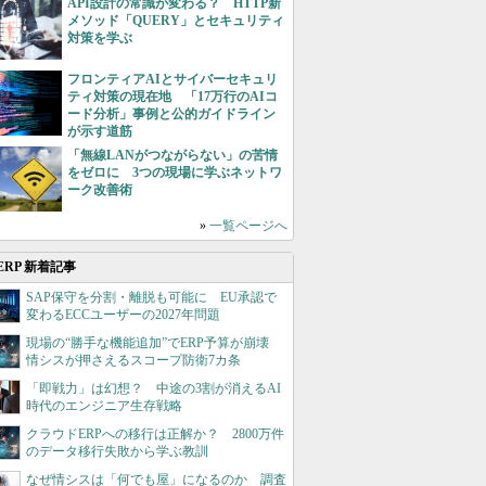
API設計の常識が変わる？ HTTP新
メソッド「QUERY」とセキュリティ
対策を学ぶ
フロンティアAIとサイバーセキュリ
ティ対策の現在地 「17万行のAIコ
ード分析」事例と公的ガイドライン
が示す道筋
「無線LANがつながらない」の苦情
をゼロに 3つの現場に学ぶネットワ
ーク改善術
»
一覧ページへ
ERP 新着記事
SAP保守を分割・離脱も可能に EU承認で
変わるECCユーザーの2027年問題
現場の“勝手な機能追加”でERP予算が崩壊
情シスが押さえるスコープ防衛7カ条
「即戦力」は幻想？ 中途の3割が消えるAI
時代のエンジニア生存戦略
クラウドERPへの移行は正解か？ 2800万件
のデータ移行失敗から学ぶ教訓
なぜ情シスは「何でも屋」になるのか 調査