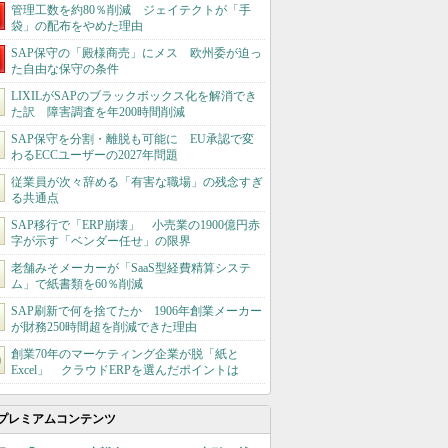
管理工数を約80％削減 ジェイテクトが「手
袋」の配布をやめた理由
SAP保守の「殿様商売」にメス 欧州委が迫っ
た自由な保守の条件
LIXILがSAPのブラックボックス化を解消でき
た訳 障害調査を年200時間削減
SAP保守を分割・離脱も可能に EU承認で変
わるECCユーザーの2027年問題
従業員が次々辞める「有害な職場」の残念すぎ
る共通点
SAP移行で「ERP崩壊」 小売業の1900億円赤
字が示す「ベンダー任せ」の限界
老舗みそメーカーが「SaaS型経費精算システ
ム」で紙書類を60％削減
SAP刷新で何を捨てたか 1906年創業メーカー
が財務250時間超を削減できた理由
創業70年のマーケティング企業が脱「紙と
Excel」 クラウドERPを選んだポイントは
プレミアムコンテンツ