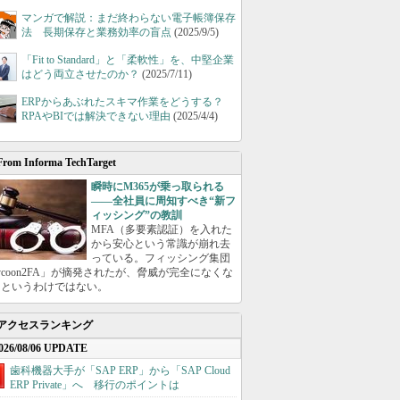
マンガで解説：まだ終わらない電子帳簿保存
法 長期保存と業務効率の盲点
(2025/9/5)
「Fit to Standard」と「柔軟性」を、中堅企業
はどう両立させたのか？
(2025/7/11)
ERPからあぶれたスキマ作業をどうする？
RPAやBIでは解決できない理由
(2025/4/4)
From Informa TechTarget
瞬時にM365が乗っ取られる
――全社員に周知すべき“新フ
ィッシング”の教訓
MFA（多要素認証）を入れた
から安心という常識が崩れ去
っている。フィッシング集団
ycoon2FA」が摘発されたが、脅威が完全になくな
たというわけではない。
アクセスランキング
026/08/06 UPDATE
歯科機器大手が「SAP ERP」から「SAP Cloud
ERP Private」へ 移行のポイントは