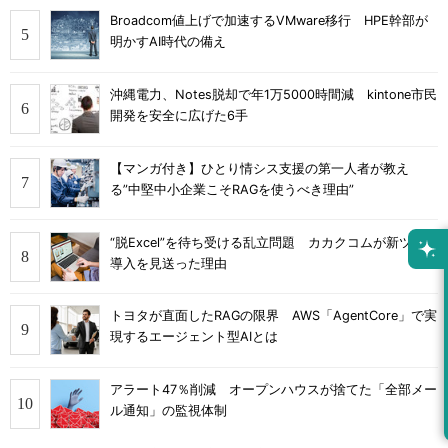
Broadcom値上げで加速するVMware移行 HPE幹部が
明かすAI時代の備え
沖縄電力、Notes脱却で年1万5000時間減 kintone市民
開発を安全に広げた6手
【マンガ付き】ひとり情シス支援の第一人者が教え
る”中堅中小企業こそRAGを使うべき理由”
“脱Excel”を待ち受ける乱立問題 カカクコムが新ツール
導入を見送った理由
トヨタが直面したRAGの限界 AWS「AgentCore」で実
現するエージェント型AIとは
アラート47％削減 オープンハウスが捨てた「全部メー
ル通知」の監視体制