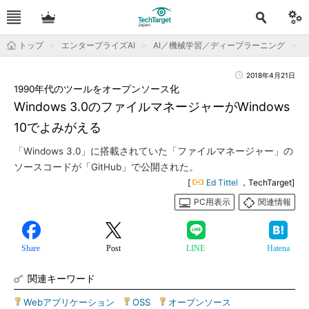
トップ
エンタープライズAI
AI／機械学習／ディープラーニング
2018年4月21日
1990年代のツールをオープンソース化
Windows 3.0のファイルマネージャーがWindows
10でよみがえる
「Windows 3.0」に搭載されていた「ファイルマネージャー」の
ソースコードが「GitHub」で公開された。
[
Ed Tittel
，TechTarget]
PC用表示
関連情報
Share
Post
LINE
Hatena
関連キーワード
Webアプリケーション
|
OSS
|
オープンソース