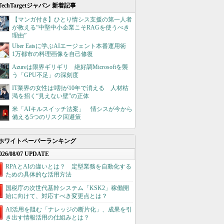
TechTargetジャパン 新着記事
【マンガ付き】ひとり情シス支援の第一人者
が教える”中堅中小企業こそRAGを使うべき
理由”
Uber Eatsに学ぶAIエージェント本番運用術
1万都市の料理画像を自己修復
Azureは限界ギリギリ 絶好調Microsoftを襲
う「GPU不足」の深刻度
IT業界の女性は9割が10年で消える 人材枯
渇を招く“見えない壁”の正体
米「AIキルスイッチ法案」 情シスが今から
備える5つのリスク回避策
ホワイトペーパーランキング
026/08/07 UPDATE
RPAとAIの違いとは？ 定型業務を自動化する
ための具体的な活用方法
国税庁の次世代基幹システム「KSK2」稼働開
始に向けて、対応すべき変更点とは？
AI活用を阻む「ナレッジの断片化」、成果を引
き出す情報活用の仕組みとは？