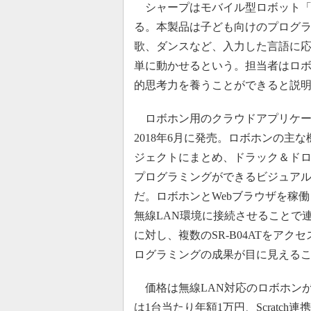
シャープはモバイル型ロボット「
る。本製品は子ども向けのプログラミ
歌、ダンスなど、入力した言語に
単に動かせるという。担当者はロ
的思考力を養うことができると説
ロボホン用のクラウドアプリケーショ
2018年6月に発売。ロボホンの主
ジェクトにまとめ、ドラック＆ド
プログラミングができるビジュア
だ。ロボホンとWebブラウザを稼
無線LAN環境に接続させることで
に対し、複数のSR-B04ATをア
ログラミングの成果が目に見える
価格は無線LAN対応のロボホンが1
は1台当たり年額1万円、Scratch連