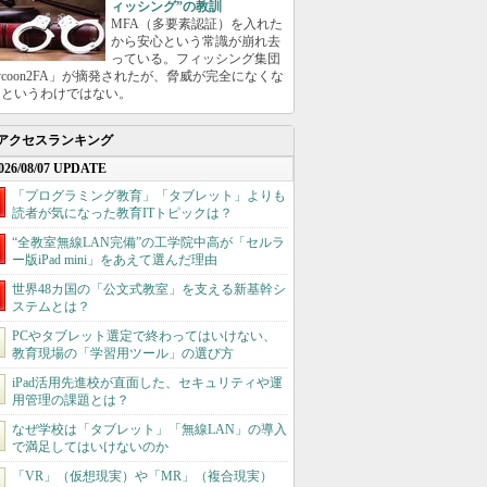
ィッシング”の教訓
MFA（多要素認証）を入れた
から安心という常識が崩れ去
っている。フィッシング集団
ycoon2FA」が摘発されたが、脅威が完全になくな
たというわけではない。
アクセスランキング
026/08/07 UPDATE
「プログラミング教育」「タブレット」よりも
読者が気になった教育ITトピックは？
“全教室無線LAN完備”の工学院中高が「セルラ
ー版iPad mini」をあえて選んだ理由
世界48カ国の「公文式教室」を支える新基幹シ
ステムとは？
PCやタブレット選定で終わってはいけない、
教育現場の「学習用ツール」の選び方
iPad活用先進校が直面した、セキュリティや運
用管理の課題とは？
なぜ学校は「タブレット」「無線LAN」の導入
で満足してはいけないのか
「VR」（仮想現実）や「MR」（複合現実）