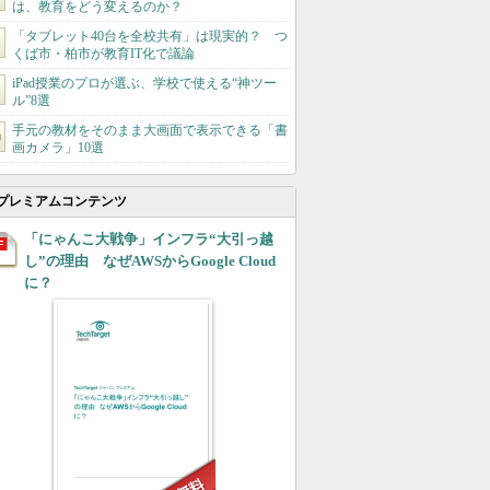
は、教育をどう変えるのか？
「タブレット40台を全校共有」は現実的？ つ
くば市・柏市が教育IT化で議論
iPad授業のプロが選ぶ、学校で使える“神ツー
ル”8選
手元の教材をそのまま大画面で表示できる「書
画カメラ」10選
プレミアムコンテンツ
「にゃんこ大戦争」インフラ“大引っ越
し”の理由 なぜAWSからGoogle Cloud
に？