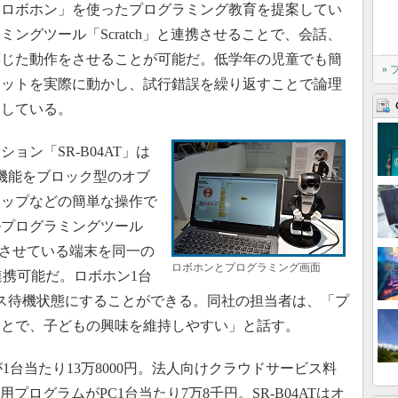
ロボホン」を使ったプログラミング教育を提案してい
ングツール「Scratch」と連携させることで、会話、
応じた動作をさせることが可能だ。低学年の児童でも簡
»
ボットを実際に動かし、試行錯誤を繰り返すことで論理
明している。
ン「SR-B04AT」は
な機能をブロック型のオブ
ロップなどの簡単な操作で
ルプログラミングツール
働させている端末を同一の
ロボホンとプログラミング画面
連携可能だ。ロボホン1台
クセス待機状態にすることができる。同社の担当者は、「プ
ことで、子どもの興味を維持しやすい」と話す。
台当たり13万8000円。法人向けクラウドサービス料
携用プログラムがPC1台当たり7万8千円。SR-B04ATはオ