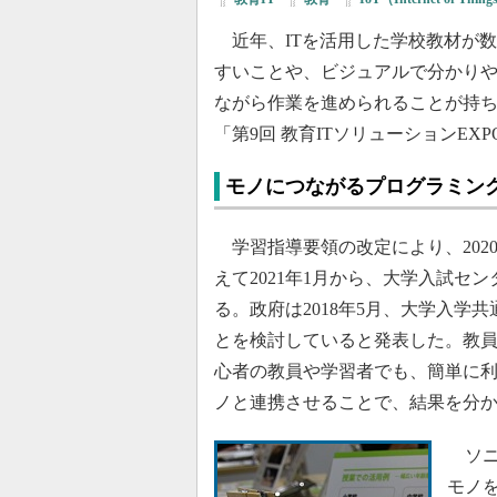
近年、ITを活用した学校教材が
すいことや、ビジュアルで分かり
ながら作業を進められることが持ち味
「第9回 教育ITソリューションE
モノにつながるプログラミン
学習指導要領の改定により、202
えて2021年1月から、大学入試
る。政府は2018年5月、大学入
とを検討していると発表した。教
心者の教員や学習者でも、簡単に
ノと連携させることで、結果を分
ソニ
モノをイ