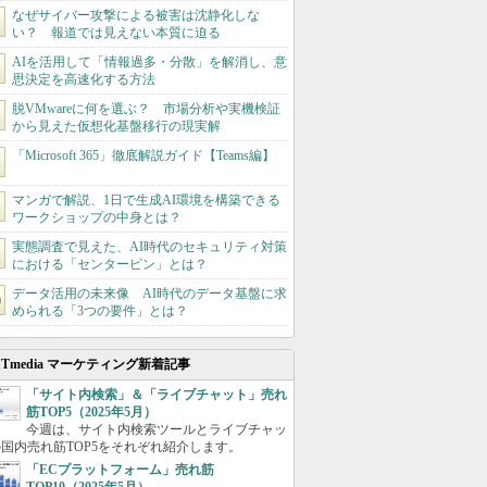
なぜサイバー攻撃による被害は沈静化しな
い？ 報道では見えない本質に迫る
AIを活用して「情報過多・分散」を解消し、意
思決定を高速化する方法
脱VMwareに何を選ぶ？ 市場分析や実機検証
から見えた仮想化基盤移行の現実解
「Microsoft 365」徹底解説ガイド【Teams編】
マンガで解説、1日で生成AI環境を構築できる
ワークショップの中身とは？
実態調査で見えた、AI時代のセキュリティ対策
における「センターピン」とは？
データ活用の未来像 AI時代のデータ基盤に求
められる「3つの要件」とは？
ITmedia マーケティング新着記事
「サイト内検索」＆「ライブチャット」売れ
筋TOP5（2025年5月）
今週は、サイト内検索ツールとライブチャッ
国内売れ筋TOP5をそれぞれ紹介します。
「ECプラットフォーム」売れ筋