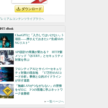
ダウンロード
 プレミアムコンテンツライブラリへ
＠IT eBook
ChatGPTに「入力してはいけない」5
項目――押さえておきたい“生成AIの
NGリスト”
API設計の常識が変わる？ HTTP新
メソッド「QUERY」とセキュリティ
対策を学ぶ
フロンティアAIとサイバーセキュリ
ティ対策の現在地 「17万行のAIコ
ード分析」事例と公的ガイドライン
が示す道筋
「無線LANがつながらない」の苦情
をゼロに 3つの現場に学ぶネットワ
ーク改善術
»
一覧ページへ