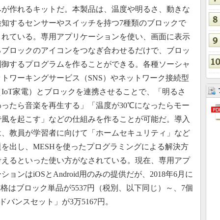
みが作れるキットだ。本製品は、温度や明るさ、動きな
検知するセンサーやスイッチを持つ7種類のブロックで
されている。専用アプリケーションを使い、画面に表示
るブロックのアイコンをつなぎ合わせるだけで、ブロッ
制御するプログラムを作ることができる。各種ソーシャ
ットワーキングサービス（SNS）やネットワーク接続型
（IoT家電）とブロックを連携させることで、「明るさ
わったら音楽を再生する」「温度が30℃になったらモー
で風を起こす」などの仕組みを作ることが可能だ。導入
は、教員が学習者に向けて「ホームセキュリティ」など
題を出し、MESHを使ったプログラミングによる解決方
考えるといった使い方がなされている。現在、専用アプ
ションはiOSとAndroid用のみの提供だが、2018年6月に
う。価格はブロック単品が5537円（税別、以下同じ）～、7個
ドバンスセット」が3万5167円。