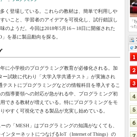
数多く登場している。これらの教材は、簡単で利用しや
やすいこと、学習者のアイデアを可視化し、試行錯誤し
「T
っ
のようだ。今回は2018年5月16～18日に開催された
XPO」を基に製品動向を探る。
2
グ
0年に小学校のプログラミング教育が必修化される。加
センター試験に代わり「大学入学共通テスト」が実施され
学共通テストにプログラミングなどの情報科目を導入するこ
員の指導要領への対応が急がれる中、プログラミング初
利用できる教材が増えている。特にプログラミングをモ
かりやすく可視化できる製品が充実し始めている。
ーの「MESH」はプログラミングの知識がなくても、
ンターネットにつなげるIoT（Internet of Things）の