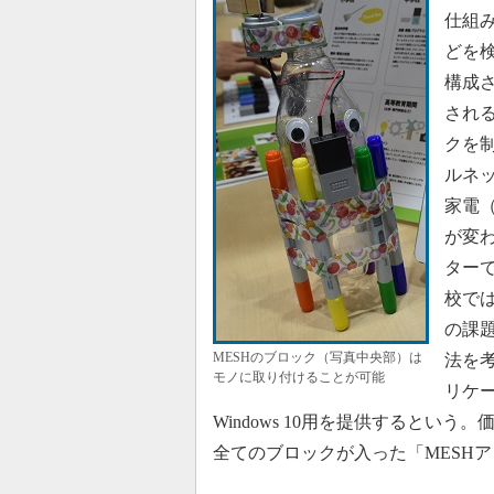
仕組
どを
構成
され
クを
ルネ
家電
が変
ター
校で
の課
MESHのブロック（写真中央部）は
法を
モノに取り付けることが可能
リケー
Windows 10用を提供するとい
全てのブロックが入った「MESHア