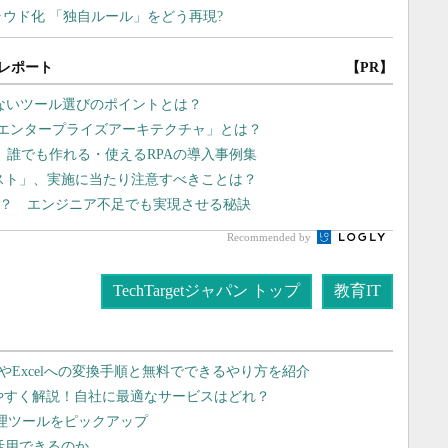
レポート
【PR】
しないツール選びのポイントとは？
型エンタープライズアーキテクチャ」とは？
、誰でも作れる・使えるRPAの導入事例集
リスト」、実施に当たり注意すべきことは？
る？ エンジニア不足でも実現させる秘訣
Recommended by
TechTargetジャパン トップ
教育IT
dやExcelへの変換手順と無料でできるやり方を紹介
りやすく解説！自社に最適なサービスはどれ？
管理ツールをピックアップ
で活用できるのか