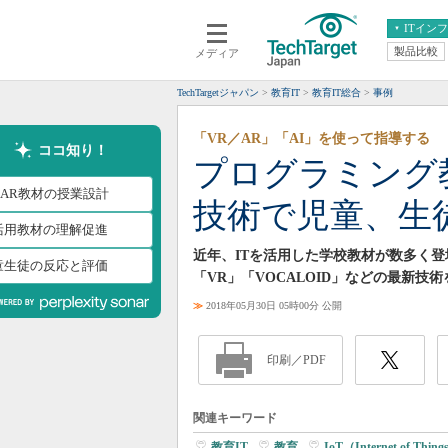
ITイン
製品比較
メディア
クラウド
エンタープライズ
ERP
仮想化
TechTargetジャパン
教育IT
教育IT総合
事例
データ分析
サーバ＆ストレージ
「VR／AR」「AI」を使って指導する
CX
スマートモバイル
ココ知り！
プログラミング
情報系システム
ネットワーク
/AR教材の授業設計
技術で児童、生
システム運用管理
I活用教材の理解促進
近年、ITを活用した学校教材が数多く
童生徒の反応と評価
「VR」「VOCALOID」などの最新
≫
2018年05月30日 05時00分 公開
印刷／PDF
関連キーワード
教育IT
|
教育
|
IoT（Internet of Thin