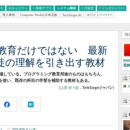
フラ
セキュリティ
業務アプリ
システム開発
IT経営
インダストリー
導入事例
Computer Weekly日本語版
ホワイトペーパー
TechTarget.AI
AI
経営とIT
医療IT
中堅・中小企業とIT
教育IT
教育だけではない 最新
徒の理解を引き出す教材
80
題
登場している。プログラミング教育用途のものはもちろん、
技術を使い、既存の科目の学習を補助する教材もある。
[
上田 奈々絵
，
TechTargetジャパン
]
gs）
|
プログラミング