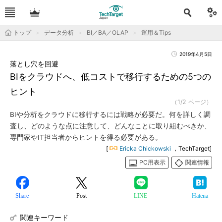
トップ
データ分析
BI／BA／OLAP
運用＆Tips
2019年4月5日
落とし穴を回避
BIをクラウドへ、低コストで移行するための5つの
ヒント
（1/2 ページ）
BIや分析をクラウドに移行するには戦略が必要だ。何を詳しく調
査し、どのような点に注意して、どんなことに取り組むべきか、
専門家やIT担当者からヒントを得る必要がある。
[
Ericka Chickowski
，TechTarget]
PC用表示
関連情報
Share
Post
LINE
Hatena
関連キーワード