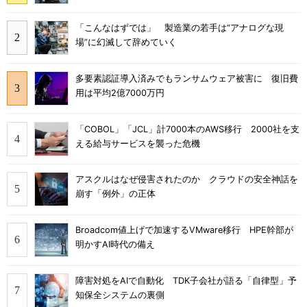
「こんなはずでは」 製造業の若手は“アナログな現
場”に幻滅して辞めていく
多要素認証導入済みでもランサムウェア被害に 復旧費
用は平均2億7000万円
「COBOL」「JCL」計7000本のAWS移行 2000社を支
える給与サービスを襲った危機
アスクルはなぜ侵害されたのか クラウドの安全神話を
崩す「例外」の正体
Broadcom値上げで加速するVMware移行 HPE幹部が
明かすAI時代の備え
障害対処をAIで自動化 TDK子会社が語る「自律型」予
知保全システムの裏側