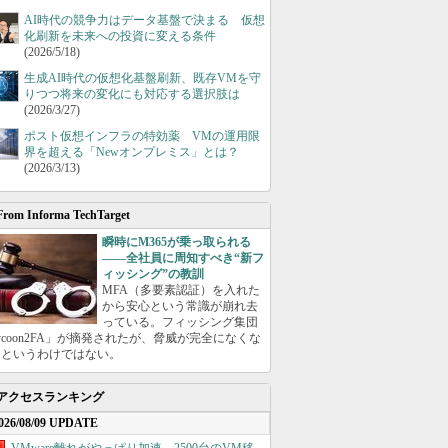
AI時代の競争力はデータ基盤で決まる 仮想
化刷新を未来への投資に変える条件
(2026/5/18)
生成AI時代の仮想化基盤刷新、既存VMを守
りつつ将来の変化にも対応する選択肢は
(2026/3/27)
ポスト仮想インフラの特効薬 VMの運用限
界を超える「Newオンプレミス」とは？
(2026/3/13)
From Informa TechTarget
瞬時にM365が乗っ取られる
――全社員に周知すべき“新フ
ィッシング”の教訓
MFA（多要素認証）を入れた
から安心という常識が崩れ去
っている。フィッシング集団
ycoon2FA」が摘発されたが、脅威が完全になくな
たというわけではない。
アクセスランキング
026/08/09 UPDATE