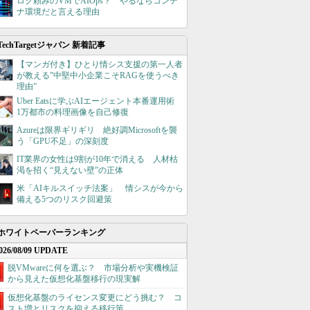
ログ頼みのVMでAIOps？ やるならコンテ
ナ環境だと言える理由
TechTargetジャパン 新着記事
【マンガ付き】ひとり情シス支援の第一人者
が教える”中堅中小企業こそRAGを使うべき
理由”
Uber Eatsに学ぶAIエージェント本番運用術
1万都市の料理画像を自己修復
Azureは限界ギリギリ 絶好調Microsoftを襲
う「GPU不足」の深刻度
IT業界の女性は9割が10年で消える 人材枯
渇を招く“見えない壁”の正体
米「AIキルスイッチ法案」 情シスが今から
備える5つのリスク回避策
ホワイトペーパーランキング
026/08/09 UPDATE
脱VMwareに何を選ぶ？ 市場分析や実機検証
から見えた仮想化基盤移行の現実解
仮想化基盤のライセンス変更にどう挑む？ コ
スト増とリスクを抑える移行策