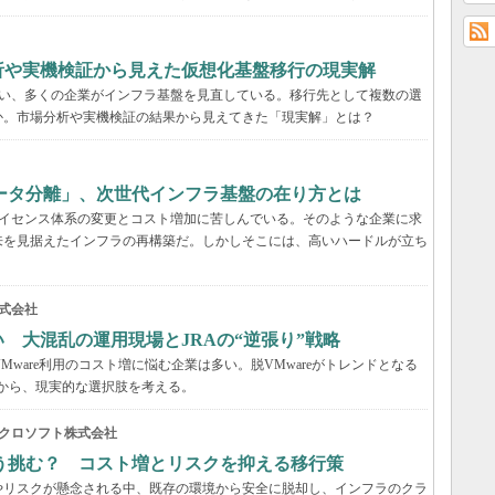
分析や実機検証から見えた仮想化基盤移行の現実解
に伴い、多くの企業がインフラ基盤を見直している。移行先として複数の選
か。市場分析や実機検証の結果から見えてきた「現実解」とは？
ータ分離」、次世代インフラ基盤の在り方とは
、ライセンス体系の変更とコスト増加に苦しんでいる。そのような企業に求
来を見据えたインフラの再構築だ。しかしそこには、高いハードルが立ち
式会社
い 大混乱の運用現場とJRAの“逆張り”戦略
VMware利用のコスト増に悩む企業は多い。脱VMwareがトレンドとなる
事例から、現実的な選択肢を考える。
クロソフト株式会社
う挑む？ コスト増とリスクを抑える移行策
やリスクが懸念される中、既存の環境から安全に脱却し、インフラのクラ