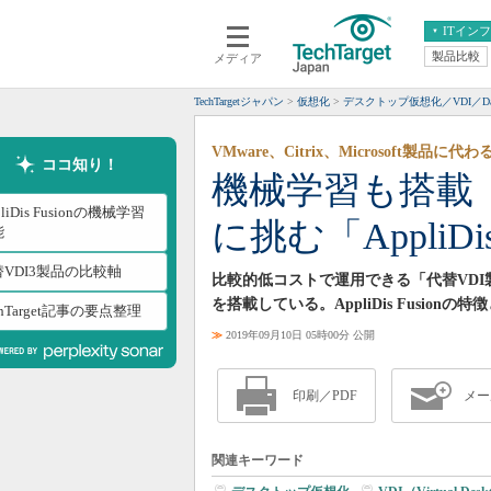
ITイン
製品比較
メディア
クラウド
エンタープライズ
ERP
仮想化
TechTargetジャパン
仮想化
デスクトップ仮想化／VDI／Da
データ分析
サーバ＆ストレージ
VMware、Citrix、Microsoft製
CX
スマートモバイル
ココ知り！
機械学習も搭載
情報系システム
ネットワーク
pliDis Fusionの機械学習
に挑む「AppliDis
システム運用管理
能
替VDI3製品の比較軸
比較的低コストで運用できる「代替VDI製品」の
を搭載している。AppliDis Fusio
chTarget記事の要点整理
≫
2019年09月10日 05時00分 公開
印刷／PDF
メー
関連キーワード