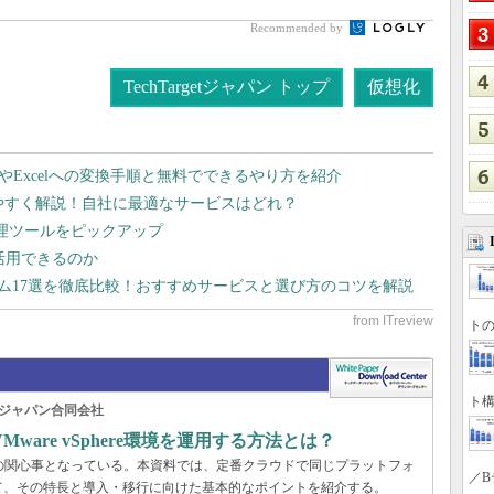
Recommended by
TechTargetジャパン トップ
仮想化
dやExcelへの変換手順と無料でできるやり方を紹介
りやすく解説！自社に最適なサービスはどれ？
管理ツールをピックアップ
で活用できるのか
テム17選を徹底比較！おすすめサービスと選び方のコツを解説
トの
ト構
ジャパン合同会社
are vSphere環境を運用する方法とは？
くの企業の関心事となっている。本資料では、定番クラウドで同じプラットフォ
／B
て、その特長と導入・移行に向けた基本的なポイントを紹介する。