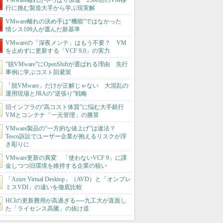
VMware離れがやっぱり加速 2500台のVM移
行に挑む製造大手から学ぶ現実解
VMware離れの決め手は“機能”ではなかった
情シス109人が選んだ新基準
VMwareの「深夜メンテ」はもう不要？ VM
を止めずに更新する「VCF 9.0」の実力
”脱VMware”にOpenShiftが選ばれる理由 先行
事例に学ぶコスト回避策
「脱VMware」だけが正解じゃない 大混乱の
運用現場とJRAの“逆張り”戦略
旧インフラの“高コスト体質”に悩む大手銀行
VMとコンテナ「一元管理」の勝算
VMware製品の“一方的な値上げ”は違法？
Tesco訴訟でユーザー企業が抱えるリスクが浮
き彫りに
VMware更新の異変 「使わないVCF 9」に課
金しつつ旧環境を維持する企業の狙い
「Azure Virtual Desktop」（AVD）と「オンプレ
ミスVDI」の違いを徹底比較
HCIの更新費用が高過ぎる──九工大が直面し
た「ライセンス高騰」の抜け道