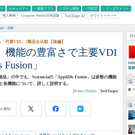
フラ
セキュリティ
業務アプリ
システム開発
IT経営
インダストリー
導入事例
Computer Weekly日本語版
ホワイトペーパー
TechTarget.AI
AI
経営とIT
医療IT
中堅・中小企業とIT
教育IT
aS
比較
品に代わる「代替VDI」3製品を比較【後編】
 機能の豊富さで主要VDI
 Fusion」
80
題
中でも、Systanciaの「AppliDis Fusion」は多数の機能
nの特徴と各機能について、詳しく説明する。
[
Robert Sheldon
，
TechTarget
]
ル通知