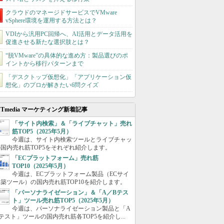
クラウドのマネージドサービスでVMware
vSphere環境を運用する方法とは？
VDIから汎用PC回帰へ、AI活用とデータ活用を
促進させる新たな選択肢とは？
“脱VMware”の具体的な進め方：製品選びのポ
イントから移行パターンまで
「デスクトップ仮想化」「アプリケーション仮
想化」のプロが解きたい6問クイズ
ITmedia マーケティング新着記事
「サイト内検索」＆「ライブチャット」売れ
筋TOP5（2025年5月）
今週は、サイト内検索ツールとライブチャッ
国内売れ筋TOP5をそれぞれ紹介します。
「ECプラットフォーム」売れ筋
TOP10（2025年5月）
今週は、ECプラットフォーム製品（ECサイ
築ツール）の国内売れ筋TOP10を紹介します。
「パーソナライゼーション」＆「A／Bテス
ト」ツール売れ筋TOP5（2025年5月）
今週は、パーソナライゼーション製品と「A
テスト」ツールの国内売れ筋各TOP5を紹介し...