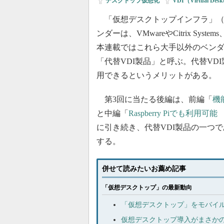
デスクトップ仮想化
|
VDI（Virtual Deskt
「仮想デスクトップインフラ」（V
ンダーは、VMwareやCitrix System
本連載ではこれら大手以外のベンダ
「代替VDI製品」と呼ぶ。代替VD
用できるというメリットがある。
第3回に当たる後編は、前編「
機
と中編「
Raspberry Piでも利用
に引き続き、代替VDI製品の一つであるSy
する。
併せて読みたいお薦め記事
「仮想デスクトップ」の最新動向
「仮想デスクトップ」をモバイ
仮想デスクトップ導入がまさか