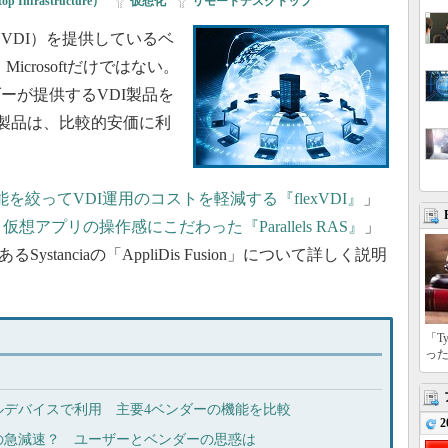
op Infrastructure）
|
仮想化
|
リモートデスクトップ
DI）を提供しているベ
s、Microsoftだけではない。
ーが提供するVDI製品を
I製品は、比較的安価に利
能を絞ってVDI運用のコストを軽減する『flexVDI』
」
可能 仮想アプリの操作感にこだわった『Parallels RAS』
」
stanciaの「AppliDis Fusion」について詳しく説明
「T
っ
ルデバイスで利用 主要4ベンダーの機能を比較
2
の急減速？ ユーザーとベンダーの思惑は