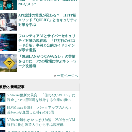
NGリスト”
API設計の常識が変わる？ HTTP新
メソッド「QUERY」とセキュリティ
対策を学ぶ
フロンティアAIとサイバーセキュリ
ティ対策の現在地 「17万行のAIコ
ード分析」事例と公的ガイドライン
が示す道筋
「無線LANがつながらない」の苦情
をゼロに 3つの現場に学ぶネットワ
ーク改善術
»
一覧ページへ
仮想化 新着記事
VMware更新の異変 「使わないVCF 9」に
課金しつつ旧環境を維持する企業の狙い
脱VMwareを阻む「バックアップのわな」
英Tescoが直面した移行の代償
VMware離れがやっぱり加速 2500台のVM
移行に挑む製造大手から学ぶ現実解