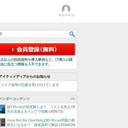
マイページ
00点以上の技術資料や導入事例など、IT導入の課
解決に役立つ情報を入手できます。
アイティメディアからのお知らせ
キャリア採用の応募を受け付けています
ベンダーコンテンツ
PR
脱VMwareの現実解とは？ コストを抑え5年
先を見据えるインフラ戦略
(2026/7/2)
Azure Red Hat OpenShiftは脱VMware問題の救
世主になるか？ 技術資料で解説
(2026/6/29)