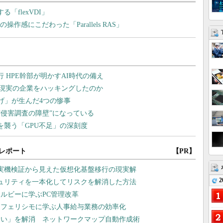
「flexVDI」
の操作感にこだわった「Parallels RAS」
レポート
【PR】
や実機検証から見えた仮想化基盤移行の現実解
2
ュリティを一本化してリスクを解消した方法
ルビーに学ぶPC管理改革
 フェリシモに学ぶ人事給与業務の効率化
ない」を解消 ネットワークマップ自動作成術