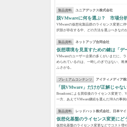
製品資料
ユニアデックス株式会社
脱VMwareに何を選ぶ？ 市場
VMwareの仮想化製品群のライセンス変更
択肢が存在する中、どの方法を選ぶべきなの
製品資料
ネットアップ合同会社
仮想環境を見直すための鍵は「デ
VMwareのユーザー企業の多くがいまだに
められているのは、一時しのぎではない、将
ふさがる。
プレミアムコンテンツ
アイティメディア株
「脱VMware」だけが正解じゃな
Broadcomによる買収後のライセンス変更で、
一方、あえてVMware継続を選んだJRAの
製品資料
レッドハット株式会社、日本マイ
仮想化基盤のライセンス変更にど
仮想化基盤のライセンス変更などでコスト増