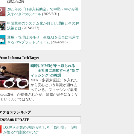
(2025/8/29)
2025年の「IT導入補助金」で中堅・中小が導
入すべき2つのツール
(2025/3/31)
申請業務のシステム化が難しい理由とその解
決策とは
(2024/9/27)
運用・管理はお任せ 生成AIを安全に活用で
きるRPAプラットフォーム
(2024/5/16)
From Informa TechTarget
瞬時にM365が乗っ取られる
――全社員に周知すべき“新フ
ィッシング”の教訓
MFA（多要素認証）を入れた
から安心という常識が崩れ去
っている。フィッシング集団
ycoon2FA」が摘発されたが、脅威が完全になくな
たというわけではない。
アクセスランキング
026/08/08 UPDATE
DX導入企業の3割超がむしろ「負担増」 9割
が陥る“内製化のわな”