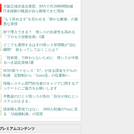
大阪広域水道企業団、RPAで月288時間削減
IT未経験の職員が自ら開発できた理由
“もう辞めます”を言わせる「静かな解雇」の最
悪な実情
秒で導入できる？ 情シスの生産性を高める
「プロセス自動化例」6選
どこでも通用するはずの情シス管理職が“詰む
瞬間” 前もってしておくことは？
「技術屋」で終わらないために 情シスが今取
るべき認定資格5選
M365新ライセンス「E7」が迫る課金モデルの
転換 定額制から「Azure流」の従量制へ
情報システム部門担当者のキャリアに関するア
ンケートにご協力をお願いします
半数超のひとり情シスが告白「自分が休むとシ
ステムが止まる」
技術職も聖域ではない 2600人削減のVisaに見
る「AI組織転換」の現実
プレミアムコンテンツ