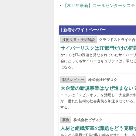
【2024年最新】コールセンターシス
新着ホワイトペーパー
技術文書・技術解説
クラウドストライク合
サイバーリスクはIT部門だけの
かつてはITの課題と見なされていたサイバー
会にとってもサイバーセキュリティは、単な
になる。
製品レビュー
株式会社ビザスク
大企業の新規事業はなぜ進まない
ニコンは「スピンオフ」を活用し、大企業の
が、優れた技術の社会実装を加速させている
する。
事例
株式会社ビザスク
人材と組織変革の課題をどう克服
あらゆる業界でDXの取り組みが進む一方、