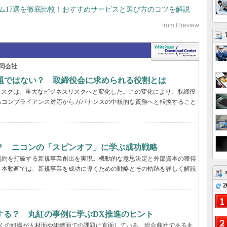
テム17選を徹底比較！おすすめサービスと選び方のコツを解説
同会社
問題ではない？ 取締役会に求められる役割とは
リスクは、重大なビジネスリスクへと変化した。この変化により、取締役
るコンプライアンス対応からガバナンスの中核的な責務へと転換すること
？ ニコンの「スピンオフ」に学ぶ成功戦略
制約を打破する新規事業創出を実現。機動的な意思決定と外部資本の獲得
。本動画では、新規事業を成功に導くための戦略とその軌跡を詳しく解説
2
する？ 丸紅の事例に学ぶDX推進のヒント
多くの組織が人材面や組織面での課題に直面している。総合商社である丸