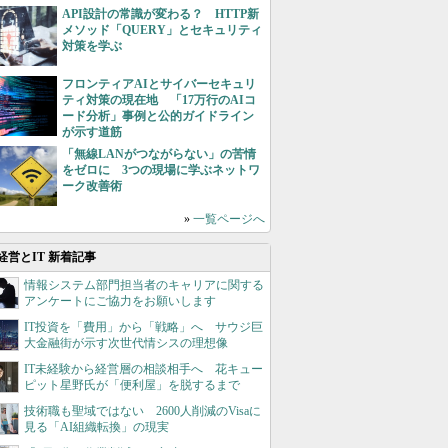
API設計の常識が変わる？ HTTP新
メソッド「QUERY」とセキュリティ
対策を学ぶ
フロンティアAIとサイバーセキュリ
ティ対策の現在地 「17万行のAIコ
ード分析」事例と公的ガイドライン
が示す道筋
「無線LANがつながらない」の苦情
をゼロに 3つの現場に学ぶネットワ
ーク改善術
»
一覧ページへ
経営とIT 新着記事
情報システム部門担当者のキャリアに関する
アンケートにご協力をお願いします
IT投資を「費用」から「戦略」へ サウジ巨
大金融街が示す次世代情シスの理想像
IT未経験から経営層の相談相手へ 花キュー
ピット星野氏が「便利屋」を脱するまで
技術職も聖域ではない 2600人削減のVisaに
見る「AI組織転換」の現実