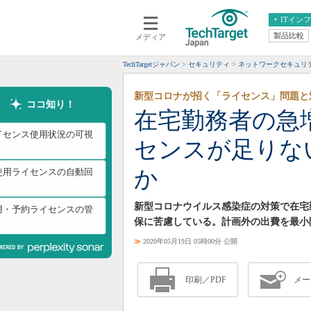
ITイン
製品比較
メディア
クラウド
エンタープライズ
ERP
仮想化
TechTargetジャパン
セキュリティ
ネットワークセキュリ
データ分析
サーバ＆ストレージ
新型コロナが招く「ライセンス」問題と
CX
スマートモバイル
ココ知り！
在宅勤務者の急
情報系システム
ネットワーク
イセンス使用状況の可視
センスが足りな
システム運用管理
か
使用ライセンスの自動回
新型コロナウイルス感染症の対策で在宅
用・予約ライセンスの管
保に苦慮している。計画外の出費を最小
≫
2020年05月19日 05時00分 公開
印刷／PDF
メー