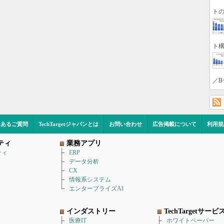
トの
ト構
／B
くあるご質問
TechTargetジャパンとは
お問い合わせ
広告掲載について
利用規
ティ
業務アプリ
ティ
ERP
データ分析
CX
情報系システム
エンタープライズAI
インダストリー
TechTargetサービ
医療IT
ホワイトペーパー