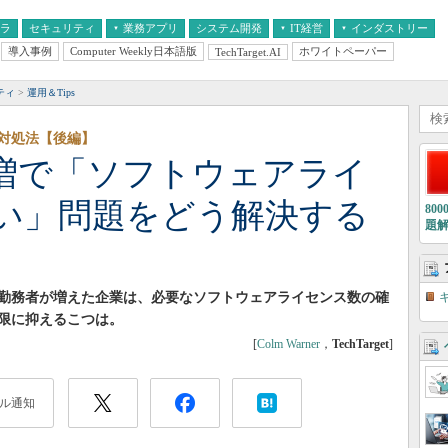
フラ
セキュリティ
業務アプリ
システム開発
IT経営
インダストリー
導入事例
Computer Weekly日本語版
ホワイトペーパー
TechTarget.AI
AI
経営とIT
医療IT
中堅・中小企業とIT
教育IT
ティ
運用＆Tips
対処法【後編】
増で「ソフトウェアライ
い」問題をどう解決する
80
題
勤務者が増えた企業は、必要なソフトウェアライセンス数の確
限に抑えるこつは。
[
Colm Warner
，
TechTarget
]
ル通知