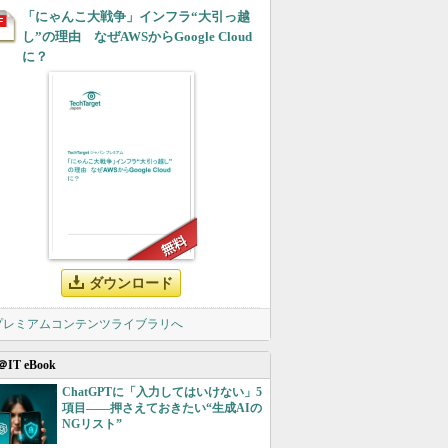
「にゃんこ大戦争」インフラ“大引っ越
し”の理由 なぜAWSからGoogle Cloud
に？
ダウンロード
 プレミアムコンテンツライブラリへ
＠IT eBook
ChatGPTに「入力してはいけない」5
項目――押さえておきたい“生成AIの
NGリスト”