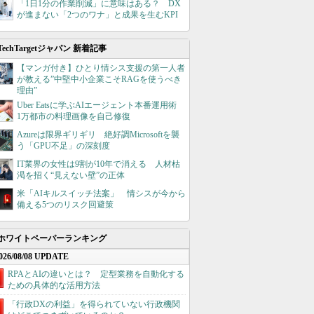
「1日1分の作業削減」に意味はある？ DX
が進まない「2つのワナ」と成果を生むKPI
TechTargetジャパン 新着記事
【マンガ付き】ひとり情シス支援の第一人者
が教える”中堅中小企業こそRAGを使うべき
理由”
Uber Eatsに学ぶAIエージェント本番運用術
1万都市の料理画像を自己修復
Azureは限界ギリギリ 絶好調Microsoftを襲
う「GPU不足」の深刻度
IT業界の女性は9割が10年で消える 人材枯
渇を招く“見えない壁”の正体
米「AIキルスイッチ法案」 情シスが今から
備える5つのリスク回避策
ホワイトペーパーランキング
026/08/08 UPDATE
RPAとAIの違いとは？ 定型業務を自動化する
ための具体的な活用方法
「行政DXの利益」を得られていない行政機関