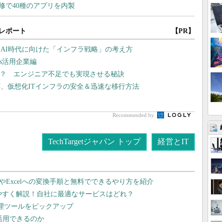
レポート
【PR】
AI時代に向けた「インフラ戦略」の考え方
ys活用企業編
る？ エンジニア不足でも実現させる秘訣
、仮想化ITインフラの安全＆迅速な移行方法
Recommended by
TechTargetジャパン トップ
経営とIT
dやExcelへの変換手順と無料でできるやり方を紹介
りやすく解説！自社に最適なサービスはどれ？
管理ツールをピックアップ
で活用できるのか