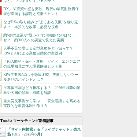
はどこでつまずいているのか？
DX／AI投資の壁を突破、現代の最高財務責任
者が直面する課題と克服のヒント
なぜDXの取り組みは“よくある失敗”を繰り返
す？ 本質的な改革に必要な視点
約5割の企業が“脱Excel”に消極的なのはな
ぜ？ 約300人への調査で見えた実態
人手不足で増える定型業務をどう減らす？
RPAとAIによる業務自動化の実践例
「RPA開発・保守・運用」ガイド：エンジニア
の現場知見に学ぶ課題解決ヒント集
RPA主要製品5つを徹底比較、失敗しないツー
ル選びのポイントとは？
半導体市場はどう推移する？ 2026年以降の動
向や各国の傾向・戦略を解説
重大労災事例から学ぶ、「安全意識」を高める
実践的な教育体制の作り方
ITmedia マーケティング新着記事
「サイト内検索」＆「ライブチャット」売れ
筋TOP5（2025年5月）