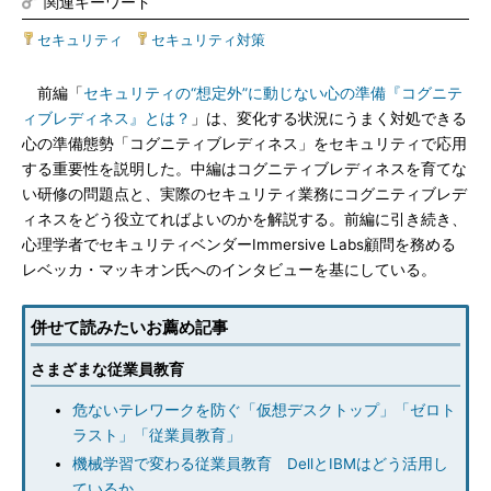
関連キーワード
セキュリティ
|
セキュリティ対策
前編「
セキュリティの“想定外”に動じない心の準備『コグニテ
ィブレディネス』とは？
」は、変化する状況にうまく対処できる
心の準備態勢「コグニティブレディネス」をセキュリティで応用
する重要性を説明した。中編はコグニティブレディネスを育てな
い研修の問題点と、実際のセキュリティ業務にコグニティブレデ
ィネスをどう役立てればよいのかを解説する。前編に引き続き、
心理学者でセキュリティベンダーImmersive Labs顧問を務める
レベッカ・マッキオン氏へのインタビューを基にしている。
併せて読みたいお薦め記事
さまざまな従業員教育
危ないテレワークを防ぐ「仮想デスクトップ」「ゼロト
ラスト」「従業員教育」
機械学習で変わる従業員教育 DellとIBMはどう活用し
ているか