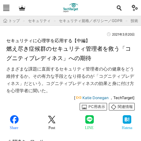
トップ
セキュリティ
セキュリティ規格／ポリシー／GDPR
技術
2021年3月20日
セキュリティに心理学を応用する【中編】
燃え尽き症候群のセキュリティ管理者を救う「コ
グニティブレディネス」への期待
さまざまな課題に直面するセキュリティ管理者の心の健康をどう
維持するか。その有力な手段となり得るのが「コグニティブレデ
ィネス」だという。コグニティブレディネスの効果と身に付け方
を心理学者に聞いた。
[
Katie Donegan
，TechTarget]
PC用表示
関連情報
Share
Post
LINE
Hatena