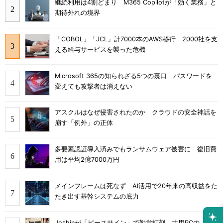
継続利用は4割どまり M365 Copilotが「効く業務」と
期待外れの境界
「COBOL」「JCL」計7000本のAWS移行 2000社を支
える給与サービスを襲った危機
Microsoft 365の知られざる5つの裏口 パスワードを
変えても攻撃者は消えない
アスクルはなぜ侵害されたのか クラウドの安全神話を
崩す「例外」の正体
多要素認証導入済みでもランサムウェア被害に 復旧費
用は平均2億7000万円
メインフレームは死なず AI活用で20年来の高収益をた
たき出す基幹システムの底力
Joshinが「ピースサイン」で勤怠打刻 共用PCの「パ