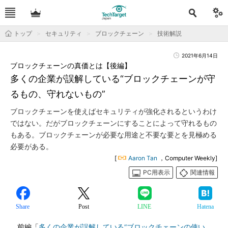
トップ
セキュリティ
ブロックチェーン
技術解説
2021年6月14日
ブロックチェーンの真価とは【後編】
多くの企業が誤解している“ブロックチェーンが守
るもの、守れないもの”
ブロックチェーンを使えばセキュリティが強化されるというわけ
ではない。だがブロックチェーンにすることによって守れるもの
もある。ブロックチェーンが必要な用途と不要な要とを見極める
必要がある。
[
Aaron Tan
，Computer Weekly]
PC用表示
関連情報
Share
Post
LINE
Hatena
前編「
多くの企業が誤解している“ブロックチェーンの使い