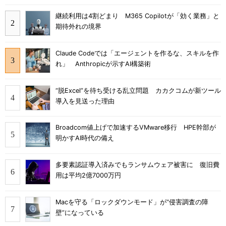
継続利用は4割どまり M365 Copilotが「効く業務」と
期待外れの境界
Claude Codeでは「エージェントを作るな、スキルを作
れ」 Anthropicが示すAI構築術
“脱Excel”を待ち受ける乱立問題 カカクコムが新ツール
導入を見送った理由
Broadcom値上げで加速するVMware移行 HPE幹部が
明かすAI時代の備え
多要素認証導入済みでもランサムウェア被害に 復旧費
用は平均2億7000万円
Macを守る「ロックダウンモード」が“侵害調査の障
壁”になっている