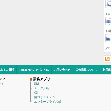
トの
ト構
／B
くあるご質問
TechTargetジャパンとは
お問い合わせ
広告掲載について
利用規
ティ
業務アプリ
ティ
ERP
データ分析
CX
情報系システム
エンタープライズAI