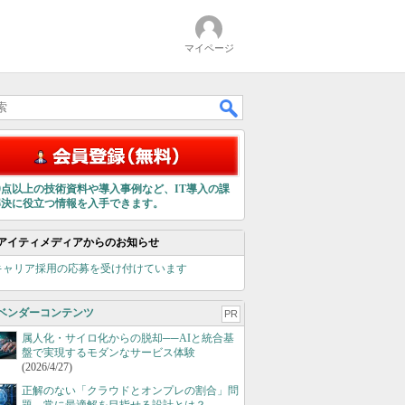
マイページ
00点以上の技術資料や導入事例など、IT導入の課
解決に役立つ情報を入手できます。
アイティメディアからのお知らせ
キャリア採用の応募を受け付けています
ベンダーコンテンツ
PR
属人化・サイロ化からの脱却──AIと統合基
盤で実現するモダンなサービス体験
(2026/4/27)
正解のない「クラウドとオンプレの割合」問