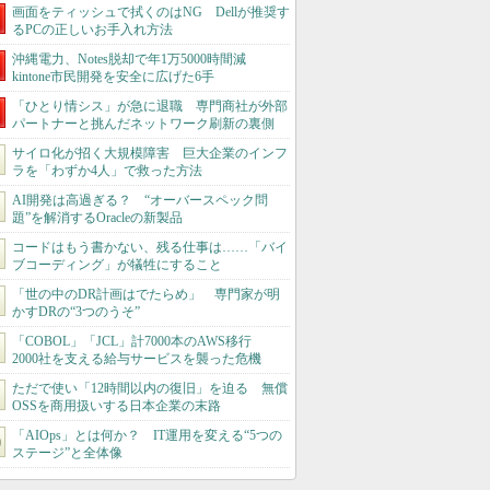
画面をティッシュで拭くのはNG Dellが推奨す
るPCの正しいお手入れ方法
沖縄電力、Notes脱却で年1万5000時間減
kintone市民開発を安全に広げた6手
「ひとり情シス」が急に退職 専門商社が外部
パートナーと挑んだネットワーク刷新の裏側
サイロ化が招く大規模障害 巨大企業のインフ
ラを「わずか4人」で救った方法
AI開発は高過ぎる？ “オーバースペック問
題”を解消するOracleの新製品
コードはもう書かない、残る仕事は……「バイ
ブコーディング」が犠牲にすること
「世の中のDR計画はでたらめ」 専門家が明
かすDRの“3つのうそ”
「COBOL」「JCL」計7000本のAWS移行
2000社を支える給与サービスを襲った危機
ただで使い「12時間以内の復旧」を迫る 無償
OSSを商用扱いする日本企業の末路
「AIOps」とは何か？ IT運用を変える“5つの
ステージ”と全体像