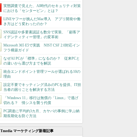
実態調査で見えた、AI時代のセキュリティ対策
における「センターピン」とは？
LINEヤフーが挑んだMac導入 アプリ開発や働
き方はどう変わったのか？
SNS認証や多要素認証も数分で実装、「顧客ア
イデンティティー管理」の変革術
Microsoft 365 E5で実践 NIST CSF 2.0対応イン
フラ構築ガイド
なぜAI PCが「標準」になるのか？ 従来PCと
の違いから選び方までを解説
統合エンドポイント管理ツールが選ばれる10の
理由
設定不要でキッティング済みのPCを提供、IT担
当者の困りごとを解決する方法
「Windows 11」移行は無償の「Linux」で逃げ
切れる？ 情シスを襲う代償
PC調達に平均約3カ月、カヤバの事例に学ぶ納
期長期化を防ぐ方法
ITmedia マーケティング新着記事