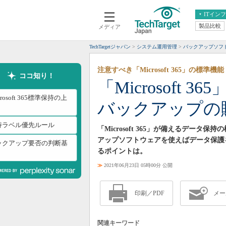
ITイン
製品比較
メディア
クラウド
エンタープライズ
ERP
仮想化
TechTargetジャパン
システム運用管理
バックアップソフ
データ分析
サーバ＆ストレージ
注意すべき「Microsoft 365」の標準機
CX
スマートモバイル
ココ知り！
「Microsof
情報系システム
ネットワーク
crosoft 365標準保持の上
バックアップの
システム運用管理
持ラベル優先ルール
「Microsoft 365」が備えるデー
アップソフトウェアを使えばデータ保護
ックアップ要否の判断基
るポイントは。
≫
2021年06月23日 05時00分 公開
印刷／PDF
メー
関連キーワード