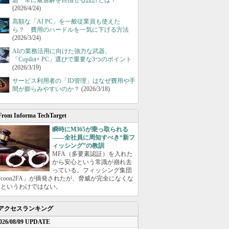
題 常に最適解を目指せる設計とは？
(2026/4/24)
高額な「AI PC」を一般従業員も使えた
ら？ 費用のハードルを一気に下げる方法
(2026/3/24)
AIの業務活用に向けた強力な武器、
「Copilot+ PC」選びで重要な3つのポイント
(2026/3/19)
サービス利用者の「ID管理」はなぜ費用や手
間が膨らみやすいのか？
(2026/3/18)
From Informa TechTarget
瞬時にM365が乗っ取られる
――全社員に周知すべき“新フ
ィッシング”の教訓
MFA（多要素認証）を入れた
から安心という常識が崩れ去
っている。フィッシング集団
ycoon2FA」が摘発されたが、脅威が完全になくな
たというわけではない。
アクセスランキング
026/08/09 UPDATE