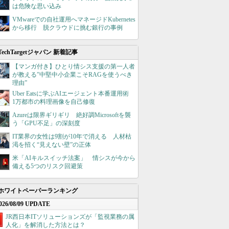
は危険な思い込み
VMwareでの自社運用へマネージドKubernetes
から移行 脱クラウドに挑む銀行の事例
TechTargetジャパン 新着記事
【マンガ付き】ひとり情シス支援の第一人者
が教える”中堅中小企業こそRAGを使うべき
理由”
Uber Eatsに学ぶAIエージェント本番運用術
1万都市の料理画像を自己修復
Azureは限界ギリギリ 絶好調Microsoftを襲
う「GPU不足」の深刻度
IT業界の女性は9割が10年で消える 人材枯
渇を招く“見えない壁”の正体
米「AIキルスイッチ法案」 情シスが今から
備える5つのリスク回避策
ホワイトペーパーランキング
026/08/09 UPDATE
JR西日本ITソリューションズが「監視業務の属
人化」を解消した方法とは？