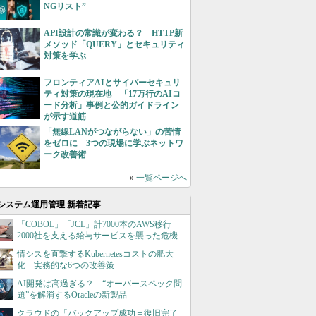
NGリスト”
API設計の常識が変わる？ HTTP新
メソッド「QUERY」とセキュリティ
対策を学ぶ
フロンティアAIとサイバーセキュリ
ティ対策の現在地 「17万行のAIコ
ード分析」事例と公的ガイドライン
が示す道筋
「無線LANがつながらない」の苦情
をゼロに 3つの現場に学ぶネットワ
ーク改善術
»
一覧ページへ
システム運用管理 新着記事
「COBOL」「JCL」計7000本のAWS移行
2000社を支える給与サービスを襲った危機
情シスを直撃するKubernetesコストの肥大
化 実務的な6つの改善策
AI開発は高過ぎる？ “オーバースペック問
題”を解消するOracleの新製品
クラウドの「バックアップ成功＝復旧完了」