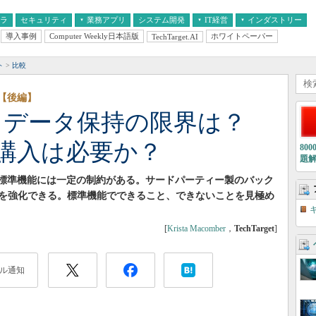
フラ
セキュリティ
業務アプリ
システム開発
IT経営
インダストリー
導入事例
Computer Weekly日本語版
ホワイトペーパー
TechTarget.AI
AI
経営とIT
医療IT
中堅・中小企業とIT
教育IT
ト
比較
能【後編】
t 365」データ保持の限界は？
購入は必要か？
80
題
タ保持の標準機能には一定の制約がある。サードパーティー製のバック
を強化できる。標準機能でできること、できないことを見極め
[
Krista Macomber
，
TechTarget
]
ル通知