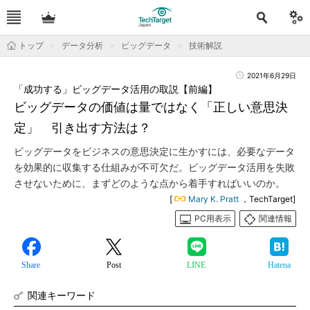
トップ
データ分析
ビッグデータ
技術解説
2021年6月29日
「成功する」ビッグデータ活用の取説【前編】
ビッグデータの価値は量ではなく「正しい意思決
定」 引き出す方法は？
ビッグデータをビジネスの意思決定に生かすには、必要なデータ
を効果的に収集する仕組みが不可欠だ。ビッグデータ活用を失敗
させないために、まずどのような点から着手すればいいのか。
[
Mary K. Pratt
，TechTarget]
PC用表示
関連情報
Share
Post
LINE
Hatena
関連キーワード