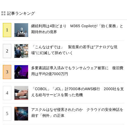
記事ランキング
継続利用は4割どまり M365 Copilotが「効く業務」と
期待外れの境界
「こんなはずでは」 製造業の若手は“アナログな現
場”に幻滅して辞めていく
多要素認証導入済みでもランサムウェア被害に 復旧費
用は平均2億7000万円
「COBOL」「JCL」計7000本のAWS移行 2000社を支
える給与サービスを襲った危機
アスクルはなぜ侵害されたのか クラウドの安全神話を
崩す「例外」の正体