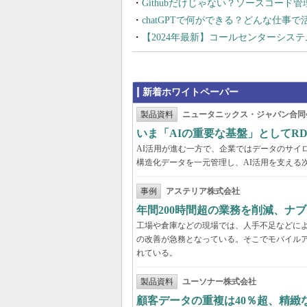
Githubだけじゃない？ソースコード
chatGPTで何ができる？どんな仕事
【2024年最新】コールセンターシス
新着ホワイトペーパー
製品資料
ニュータニックス・ジャパン合同
いま「AIの重要な基盤」としてR
AI活用が進む一方で、企業ではデータのサイ
構造化データを一元管理し、AI活用を支える
事例
アステリア株式会社
年間200時間超の業務を削減、ナ
工場や倉庫などの現場では、人手不足などに
の改善が急務となっている。そこでモバイル
れている。
製品資料
ユーソナー株式会社
顧客データの重複は40％超、精