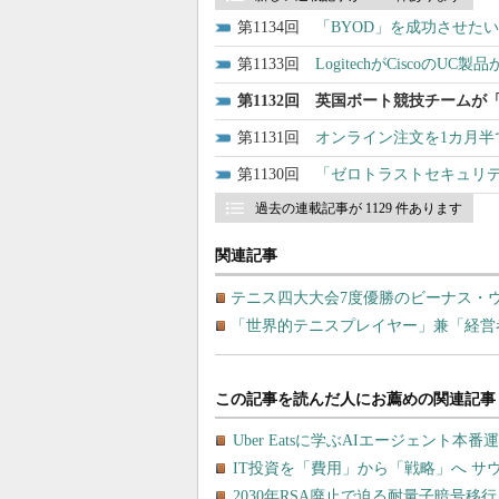
1134
「BYOD」を成功させた
1133
LogitechがCiscoのU
1132
英国ボート競技チームが「
1131
オンライン注文を1カ月
1130
「ゼロトラストセキュリ
過去の連載記事が 1129 件あります
関連記事
テニス四大大会7度優勝のビーナス・
「世界的テニスプレイヤー」兼「経営