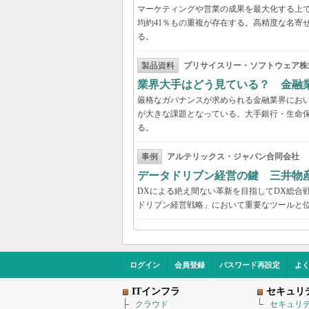
マーケティングや営業の成果を最大化する上
均約41％もの重複が存在する。高精度な名寄
る。
製品資料
プリサイスリー・ソフトウェア株
業界大手はどう見ている？ 金融
厳格なガバナンスが求められる金融業界にお
が大きな課題となっている。大手銀行・生命
る。
事例
アルテリックス・ジャパン合同会社
データドリブン経営の鍵 三井物
DXによる絶え間ない革新を目指してDX総合
ドリブン経営戦略」において重要なツールと
ログイン
会員登録
パスワード再設定
よ
ITインフラ
セキュリ
クラウド
セキュリ