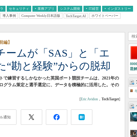
フラ
セキュリティ
業務アプリ
システム開発
IT経営
インダストリー
導入事例
Computer Weekly日本語版
ホワイトペーパー
TechTarget.AI
AI
経営とIT
医療IT
中堅・中小企業とIT
教育IT
前編】
チームが「SAS」と「エ
た“勘と経験”からの脱却
80
題
で練習するしかなかった英国ボート競技チームは、2021年の
ログラム策定と選手選定に、データを積極的に活用した。その
[
Eric Avidon
，
TechTarget
]
ル通知