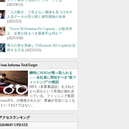
スケア業界で注目のアプローチとは
(2025/8/13)
「人の動き」で見えない価値を見つけ出す
人流データが切り開く都市開発の未来
(2025/5/2)
「Power BI Premium Per Capacity」が販売停
止 企業が採るべき最善手は何か？
(2025/3/28)
導入の壁を突破してMicrosoft 365 Copilotを活
用する方法
(2025/3/12)
From Informa TechTarget
瞬時にM365が乗っ取られる
――全社員に周知すべき“新フ
ィッシング”の教訓
MFA（多要素認証）を入れた
から安心という常識が崩れ去
っている。フィッシング集団
ycoon2FA」が摘発されたが、脅威が完全になくな
たというわけではない。
アクセスランキング
026/08/07 UPDATE