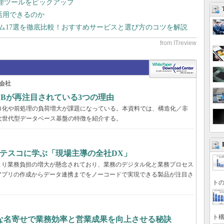
管理ツールをピックアップ
で活用できるのか
テム17選を徹底比較！おすすめサービスと選び方のコツを解説
会社
DBが再注目されている3つの理由
ロ化や前処理の負荷増大が課題になっている。本資料では、構造化／非
次世代型データベース基盤の特徴を紹介する。
ブテスコに学ぶ「現場主導の全社DX」
より業務負担の増大が懸念されており、業務のデジタル化と業務プロセス
アプリの作成からデータ連携までをノーコードで実現できる製品が注目さ
トの
ト構
緻な名寄せで業務効率と営業成果を向上させる秘訣