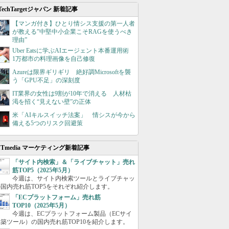
TechTargetジャパン 新着記事
【マンガ付き】ひとり情シス支援の第一人者
が教える”中堅中小企業こそRAGを使うべき
理由”
Uber Eatsに学ぶAIエージェント本番運用術
1万都市の料理画像を自己修復
Azureは限界ギリギリ 絶好調Microsoftを襲
う「GPU不足」の深刻度
IT業界の女性は9割が10年で消える 人材枯
渇を招く“見えない壁”の正体
米「AIキルスイッチ法案」 情シスが今から
備える5つのリスク回避策
ITmedia マーケティング新着記事
「サイト内検索」＆「ライブチャット」売れ
筋TOP5（2025年5月）
今週は、サイト内検索ツールとライブチャッ
国内売れ筋TOP5をそれぞれ紹介します。
「ECプラットフォーム」売れ筋
TOP10（2025年5月）
今週は、ECプラットフォーム製品（ECサイ
築ツール）の国内売れ筋TOP10を紹介します。