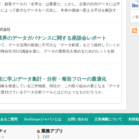
で、顧客データの「名寄せ」は重要だ。しかし、企業の社内データには平
せによって膨大なデータを一元化し、本来の価値へ変える手法を解説す
／B
式会社
業界のデータガバナンスに関する座談会レポート
いて、データ活用の推進に不可欠な「データ鮮度」をどう維持していくか
保険会社3社の議論を基に、データの最新化を進めるためのヒントを探
産に学ぶデータ集計・分析・報告フローの最適化
戦略を推進している三井物産。同社が、この取り組みの要となる「データ
位置付けているデータ分析ツールとはどのようなものだろうか。
くあるご質問
TechTargetジャパンとは
お問い合わせ
広告掲載について
利用規
ティ
業務アプリ
ティ
ERP