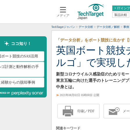
ITイン
製品比較
メディア
クラウド
エンタープライズ
ERP
仮想化
TechTargetジャパン
データ分析
データ分析／解析
事例
データ分析
サーバ＆ストレージ
「データ分析」をボート競技に生かす【
CX
スマートモバイル
ココ知り！
英国ボート競技
情報系システム
ネットワーク
国ボート競技のSAS活用
ルゴ」で実現し
システム運用管理
ルゴ計測と動作解析の手
新型コロナウイルス感染症のためリモート
東京五輪に向けた選手のトレーニングプ
と経験からの脱却事例
中身とは。
≫
2021年08月02日 05時00分 公開
印刷／PDF
メー
関連キーワード