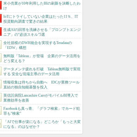
米小売業が10年利用したBIの刷新を決断したわ
け
IoTにトライしていない企業はたった11％、IT
投資動向調査で驚きの結果
生成AIの回答を洗練させる「プロンプトエンジ
ニア」の“必須スキル”5選
全社規模のDWH統合を実現するTeradataの
「EDW」構想
無料版「Tableau」が登場 企業のデータ活用を
どう変える？
データメンテ疲れを打破 Tableau無料版で実現
する 安全な現場主導のデータ活用
情報収集は待ちから自動へ IDCが業務ツール
直結の独自知能基盤を投入
英信託病院Lancashire CareがモバイルBI導入で
業務効率を改善
Facebookも真っ青、「グラフ検索」でカード犯
罪も“検索”
「AIで仕事が楽になる」どころか「もっと大変
になる」のはなぜか？