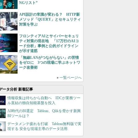
NGリスト”
API設計の常識が変わる？ HTTP新
メソッド「QUERY」とセキュリティ
対策を学ぶ
フロンティアAIとサイバーセキュリ
ティ対策の現在地 「17万行のAIコ
ード分析」事例と公的ガイドライン
が示す道筋
「無線LANがつながらない」の苦情
をゼロに 3つの現場に学ぶネットワ
ーク改善術
»
一覧ページへ
データ分析 新着記事
情報収集は待ちから自動へ IDCが業務ツー
ル直結の独自知能基盤を投入
AI時代のBI選定 Tableau、Qlikを脅かす新興
BIツールは？
データメンテ疲れを打破 Tableau無料版で実
現する 安全な現場主導のデータ活用