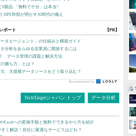
レポート
【PR】
データエージェント」の仕組みと構築ガイド
ータ分析をあらゆる従業員に開放するには
ない？ データ管理の課題と解決方法
グの勝ち方」とは？
可欠、大規模データソースをどう取り込む？
Recommended by
TechTargetジャパン トップ
データ分析
dやExcelへの変換手順と無料でできるやり方を紹介
りやすく解説！自社に最適なサービスはどれ？