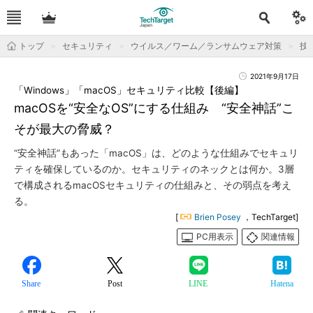
トップ
セキュリティ
ウイルス／ワーム／ランサムウェア対策
技
2021年9月17日
「Windows」「macOS」セキュリティ比較【後編】
macOSを“安全なOS”にする仕組み “安全神話”こ
そが最大の脅威？
“安全神話”もあった「macOS」は、どのような仕組みでセキュリ
ティを確保しているのか。セキュリティのネックとは何か。3層
で構成されるmacOSセキュリティの仕組みと、その弱点を考え
る。
[
Brien Posey
，TechTarget]
PC用表示
関連情報
Share
Post
LINE
Hatena