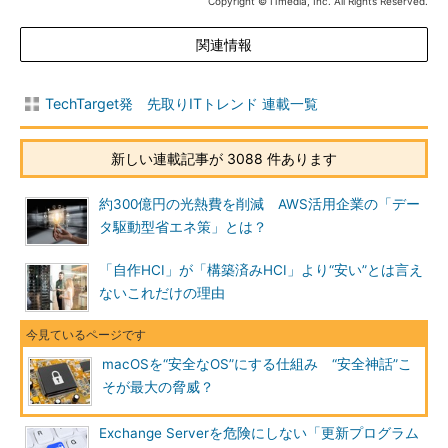
Copyright © ITmedia, Inc. All Rights Reserved.
関連情報
TechTarget発 先取りITトレンド 連載一覧
新しい連載記事が 3088 件あります
約300億円の光熱費を削減 AWS活用企業の「デー
タ駆動型省エネ策」とは？
「自作HCI」が「構築済みHCI」より“安い”とは言え
ないこれだけの理由
macOSを“安全なOS”にする仕組み “安全神話”こ
そが最大の脅威？
Exchange Serverを危険にしない「更新プログラム