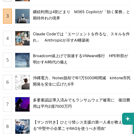
継続利用は4割どまり M365 Copilotが「効く業務」と
期待外れの境界
Claude Codeでは「エージェントを作るな、スキルを作
れ」 Anthropicが示すAI構築術
Broadcom値上げで加速するVMware移行 HPE幹部が
明かすAI時代の備え
沖縄電力、Notes脱却で年1万5000時間減 kintone市民
開発を安全に広げた6手
多要素認証導入済みでもランサムウェア被害に 復旧費
用は平均2億7000万円
【マンガ付き】ひとり情シス支援の第一人者が教え
る”中堅中小企業こそRAGを使うべき理由”