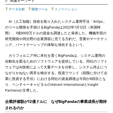
関連キーワード
データ分析
|
開発ツール
|
イノベーション
AI（人工知能）技術を取り入れたシステム運用手法「AIOps」
のツール開発を手掛けるBigPandaは2022年1月12日（米国時
間）、1億9000万ドルの資金を調達したと発表した。機械学習の
研究開発や同分野の企業買収に充てる方針だ。営業やマーケティ
ング、パートナーシップの体制も強化するという。
カリフォルニア州に本社を置くBigPandaは、システム運用の
自動化を図るためのソフトウェアを提供している。同社のソフト
ウェアはAI技術によって大量データを分析し、システム停止につ
ながりかねない異常を検出する。投資ラウンド（段階に分けて企
業に投資する手法）における同社の資金調達は今回が6回目とな
り、ベンチャーキャピタルのAdvent InternationalとInsight
Partnersが主導した。
企業評価額が12億ドルに なぜBigPandaの事業成長が期待
されるのか