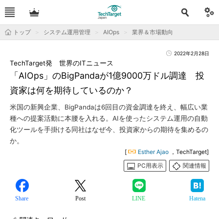
トップ
システム運用管理
AIOps
業界＆市場動向
2022年2月28日
TechTarget発 世界のITニュース
「AIOps」のBigPandaが1億9000万ドル調達 投
資家は何を期待しているのか？
米国の新興企業、BigPandaは6回目の資金調達を終え、幅広い業
種への提案活動に本腰を入れる。AIを使ったシステム運用の自動
化ツールを手掛ける同社はなぜ今、投資家からの期待を集めるの
か。
[
Esther Ajao
，TechTarget]
PC用表示
関連情報
Share
Post
LINE
Hatena