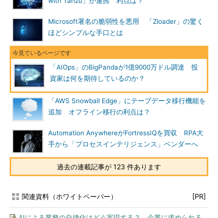
with Tanzu」が連携 利点は？
Microsoft署名の脆弱性を悪用 「Zloader」の驚く
ほどシンプルな手口とは
「AIOps」のBigPandaが1億9000万ドル調達 投
資家は何を期待しているのか？
「AWS Snowball Edge」にテープデータ移行機能を
追加 オフライン移行の利点は？
Automation AnywhereがFortressIQを買収 RPA大
手から「プロセスインテリジェンス」ベンダーへ
過去の連載記事が 123 件あります
関連資料（ホワイトペーパー）
[PR]
AIによる業務の自律化はどう実現する？ 企業に求められる