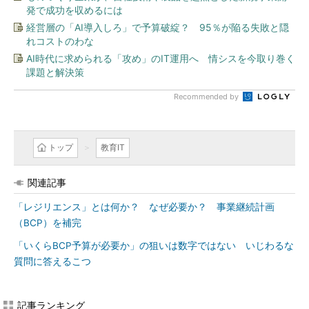
発で成功を収めるには
経営層の「AI導入しろ」で予算破綻？ 95％が陥る失敗と隠
れコストのわな
AI時代に求められる「攻め」のIT運用へ 情シスを今取り巻く
課題と解決策
Recommended by
トップ
教育IT
関連記事
「レジリエンス」とは何か？ なぜ必要か？ 事業継続計画
（BCP）を補完
「いくらBCP予算が必要か」の狙いは数字ではない いじわるな
質問に答えるこつ
記事ランキング