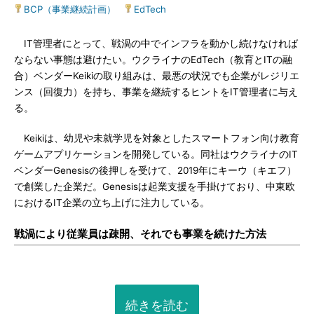
BCP（事業継続計画）
|
EdTech
IT管理者にとって、戦渦の中でインフラを動かし続けなければ
ならない事態は避けたい。ウクライナのEdTech（教育とITの融
合）ベンダーKeikiの取り組みは、最悪の状況でも企業がレジリエ
ンス（回復力）を持ち、事業を継続するヒントをIT管理者に与え
る。
Keikiは、幼児や未就学児を対象としたスマートフォン向け教育
ゲームアプリケーションを開発している。同社はウクライナのIT
ベンダーGenesisの後押しを受けて、2019年にキーウ（キエフ）
で創業した企業だ。Genesisは起業支援を手掛けており、中東欧
におけるIT企業の立ち上げに注力している。
戦渦により従業員は疎開、それでも事業を続けた方法
続きを読む