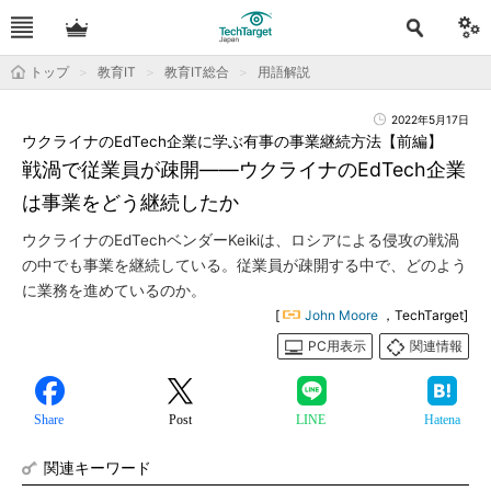
トップ
教育IT
教育IT総合
用語解説
2022年5月17日
ウクライナのEdTech企業に学ぶ有事の事業継続方法【前編】
戦渦で従業員が疎開――ウクライナのEdTech企業
は事業をどう継続したか
ウクライナのEdTechベンダーKeikiは、ロシアによる侵攻の戦渦
の中でも事業を継続している。従業員が疎開する中で、どのよう
に業務を進めているのか。
[
John Moore
，TechTarget]
PC用表示
関連情報
Share
Post
LINE
Hatena
関連キーワード