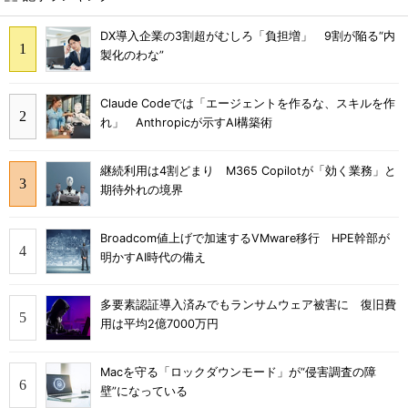
DX導入企業の3割超がむしろ「負担増」 9割が陥る“内
製化のわな”
Claude Codeでは「エージェントを作るな、スキルを作
れ」 Anthropicが示すAI構築術
継続利用は4割どまり M365 Copilotが「効く業務」と
期待外れの境界
Broadcom値上げで加速するVMware移行 HPE幹部が
明かすAI時代の備え
多要素認証導入済みでもランサムウェア被害に 復旧費
用は平均2億7000万円
Macを守る「ロックダウンモード」が“侵害調査の障
壁”になっている