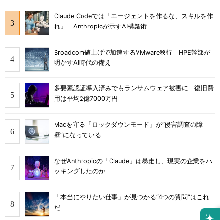
Claude Codeでは「エージェントを作るな、スキルを作
れ」 Anthropicが示すAI構築術
Broadcom値上げで加速するVMware移行 HPE幹部が
明かすAI時代の備え
多要素認証導入済みでもランサムウェア被害に 復旧費
用は平均2億7000万円
Macを守る「ロックダウンモード」が“侵害調査の障
壁”になっている
なぜAnthropicの「Claude」は暴走し、現実の企業をハ
ッキングしたのか
「本当にやりたい仕事」が見つかる“4つの質問”はこれ
だ