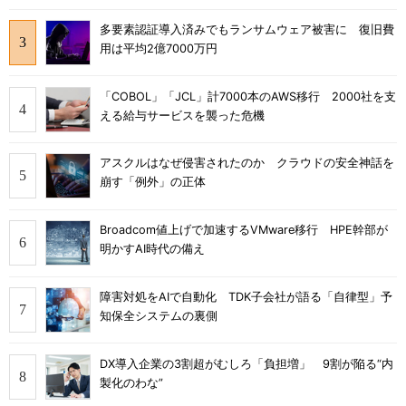
多要素認証導入済みでもランサムウェア被害に 復旧費
用は平均2億7000万円
「COBOL」「JCL」計7000本のAWS移行 2000社を支
える給与サービスを襲った危機
アスクルはなぜ侵害されたのか クラウドの安全神話を
崩す「例外」の正体
Broadcom値上げで加速するVMware移行 HPE幹部が
明かすAI時代の備え
障害対処をAIで自動化 TDK子会社が語る「自律型」予
知保全システムの裏側
DX導入企業の3割超がむしろ「負担増」 9割が陥る“内
製化のわな”