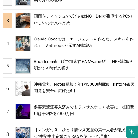
画面をティッシュで拭くのはNG Dellが推奨するPCの
正しいお手入れ方法
Claude Codeでは「エージェントを作るな、スキルを作
れ」 Anthropicが示すAI構築術
Broadcom値上げで加速するVMware移行 HPE幹部が
明かすAI時代の備え
沖縄電力、Notes脱却で年1万5000時間減 kintone市民
開発を安全に広げた6手
多要素認証導入済みでもランサムウェア被害に 復旧費
用は平均2億7000万円
【マンガ付き】ひとり情シス支援の第一人者が教え
る”中堅中小企業こそRAGを使うべき理由”