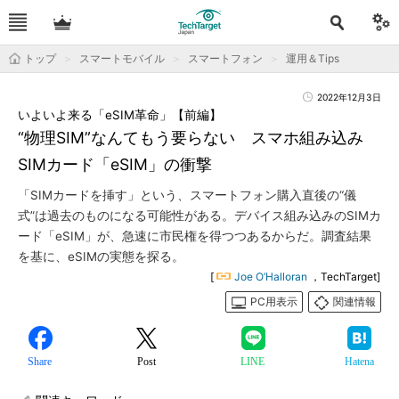
トップ
スマートモバイル
スマートフォン
運用＆Tips
2022年12月3日
いよいよ来る「eSIM革命」【前編】
“物理SIM”なんてもう要らない スマホ組み込み
SIMカード「eSIM」の衝撃
「SIMカードを挿す」という、スマートフォン購入直後の“儀
式”は過去のものになる可能性がある。デバイス組み込みのSIMカ
ード「eSIM」が、急速に市民権を得つつあるからだ。調査結果
を基に、eSIMの実態を探る。
[
Joe O’Halloran
，TechTarget]
PC用表示
関連情報
Share
Post
LINE
Hatena