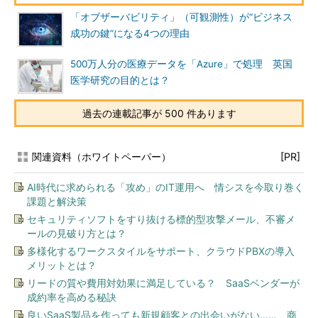
「オブザーバビリティ」（可観測性）が“ビジネス
成功の鍵”になる4つの理由
500万人分の医療データを「Azure」で処理 英国
医学研究の目的とは？
過去の連載記事が 500 件あります
関連資料（ホワイトペーパー）
[PR]
AI時代に求められる「攻め」のIT運用へ 情シスを今取り巻く
課題と解決策
セキュリティソフトをすり抜ける標的型攻撃メール、不審メ
ールの見破り方とは？
多様化するワークスタイルをサポート、クラウドPBXの導入
メリットとは？
リードの質や費用対効果に満足している？ SaaSベンダーが
成約率を高める秘訣
良いSaaS製品を作っても新規顧客との出会いがない…… 商