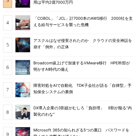
用は平均2億7000万円
「COBOL」「JCL」計7000本のAWS移行 2000社を支
える給与サービスを襲った危機
アスクルはなぜ侵害されたのか クラウドの安全神話を
崩す「例外」の正体
Broadcom値上げで加速するVMware移行 HPE幹部が
明かすAI時代の備え
障害対処をAIで自動化 TDK子会社が語る「自律型」予
知保全システムの裏側
DX導入企業の3割超がむしろ「負担増」 9割が陥る“内
製化のわな”
Microsoft 365の知られざる5つの裏口 パスワードを