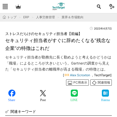
トップ
ERP
人事労務管理
業界＆市場動向
2023年4月7日
ストレスだらけのセキュリティ担当者【前編】
セキュリティ担当者がすぐに辞めたくなる“残念な
企業”の特徴はこれだ
セキュリティ担当者が勤務先に長く勤めようと考えるかどうかは
「職場」によるところが大きいという。Gartnerの調査から見え
た「セキュリティ担当者の離職率が高まる職場」の特徴とは。
[
Alex Scroxton
，TechTarget]
PC用表示
関連情報
Share
Post
LINE
Hatena
関連キーワード