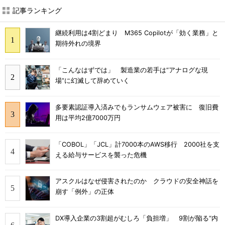
記事ランキング
継続利用は4割どまり M365 Copilotが「効く業務」と
期待外れの境界
「こんなはずでは」 製造業の若手は“アナログな現
場”に幻滅して辞めていく
多要素認証導入済みでもランサムウェア被害に 復旧費
用は平均2億7000万円
「COBOL」「JCL」計7000本のAWS移行 2000社を支
える給与サービスを襲った危機
アスクルはなぜ侵害されたのか クラウドの安全神話を
崩す「例外」の正体
DX導入企業の3割超がむしろ「負担増」 9割が陥る“内