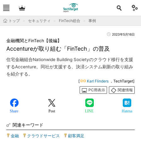
トップ
セキュリティ
FinTech総合
事例
2023年5月16日
金融機関とFinTech【後編】
Accentureが取り組む「FinTech」の普及
住宅金融組合Nationwide Building Societyのクラウド移行を支援
するAccenture。同社が支援する、決済システム刷新の取り組み
を紹介する。
[
Karl Flinders
，TechTarget]
PC用表示
関連情報
Share
Post
LINE
Hatena
関連キーワード
金融
|
クラウドサービス
|
顧客満足