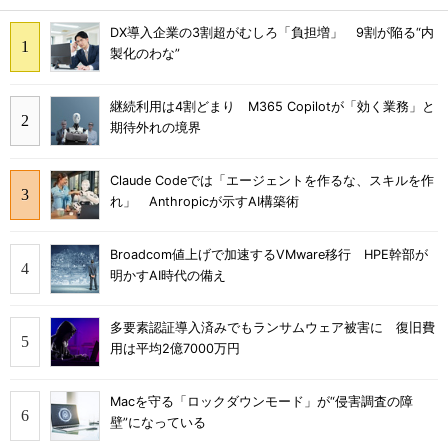
DX導入企業の3割超がむしろ「負担増」 9割が陥る“内
製化のわな”
継続利用は4割どまり M365 Copilotが「効く業務」と
期待外れの境界
Claude Codeでは「エージェントを作るな、スキルを作
れ」 Anthropicが示すAI構築術
Broadcom値上げで加速するVMware移行 HPE幹部が
明かすAI時代の備え
多要素認証導入済みでもランサムウェア被害に 復旧費
用は平均2億7000万円
Macを守る「ロックダウンモード」が“侵害調査の障
壁”になっている