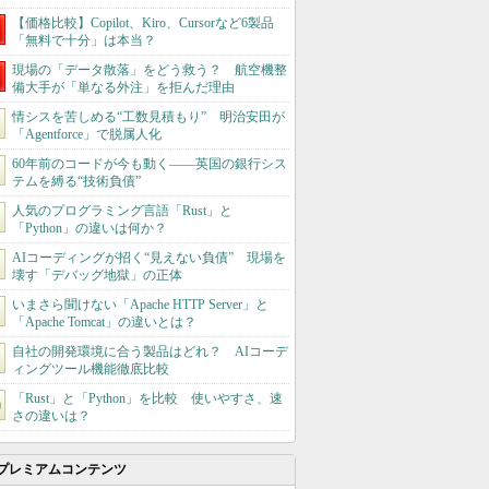
【価格比較】Copilot、Kiro、Cursorなど6製品
「無料で十分」は本当？
現場の「データ散落」をどう救う？ 航空機整
備大手が「単なる外注」を拒んだ理由
情シスを苦しめる“工数見積もり” 明治安田が
「Agentforce」で脱属人化
60年前のコードが今も動く――英国の銀行シス
テムを縛る“技術負債”
人気のプログラミング言語「Rust」と
「Python」の違いは何か？
AIコーディングが招く“見えない負債” 現場を
壊す「デバッグ地獄」の正体
いまさら聞けない「Apache HTTP Server」と
「Apache Tomcat」の違いとは？
自社の開発環境に合う製品はどれ？ AIコーデ
ィングツール機能徹底比較
「Rust」と「Python」を比較 使いやすさ、速
さの違いは？
プレミアムコンテンツ