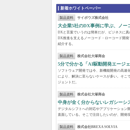
新着ホワイトペーパー
製品資料
サイボウズ株式会社
大企業5社のDX事例に学ぶ、ノー
DXと言葉でいうのは簡単だが、ビジネスに
DX推進を支えるノーコード・ローコード開発
紹介する。
製品資料
株式会社大塚商会
5分で分かる「AI駆動開発エージ
ソフトウェア開発では今、新機能開発の高速
により、解決に至らないケースが多い。そこで
ジェントだ。
製品資料
株式会社大塚商会
中身が全く分からないレガシーシ
デジタルシフトへの対応やアプリケーション開
直面している。そこで注目したいのが、開発現
製品資料
株式会社BREXA SOLVIA