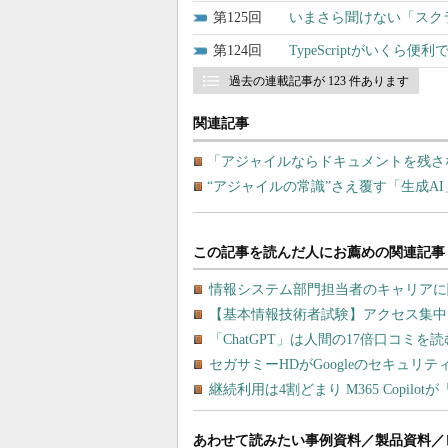
125
いまさら聞けない「スク
124
TypeScriptがいくら便
過去の連載記事が 123 件あります
関連記事
「アジャイルならドキュメントを残さ
“アジャイルの常識”さえ覆す「生成A
あわせて読みたい事例資料／製品資料／