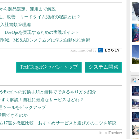
立案から製品選定、運用まで解説
性」改善 リードタイム短縮の秘訣とは？
 入社書類管理編
DevOpsを実現するための実践ポイント
削減、MS&ADシステムズに学ぶ自動化推進術
Recommended by
TechTargetジャパン トップ
システム開発
dやExcelへの変換手順と無料でできるやり方を紹介
りやすく解説！自社に最適なサービスはどれ？
管理ツールをピックアップ
で活用できるのか
テム17選を徹底比較！おすすめサービスと選び方のコツを解説