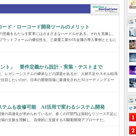
コード・ローコード開発ツールのメリット
真の意義をもたらす変革にはさまざまなハードルがある。それを克服し、
プラットフォームの優位性を、三菱重工業やJX金属の導入事例とともに
ェント」 要件定義から設計・実装・テストまで
化、レガシーシステムの継承などの課題があるが、人材不足やスキル枯渇
注目したいのが、日本の開発現場に最適化されたAIコーディングエー
ステムも改修可能 AI活用で変わるシステム開発
2
発の高速化が求められているが、多くのIT部門は深刻なリソース不足に
場の文脈を理解し、自律的に支援するAI駆動開発アプローチだ。