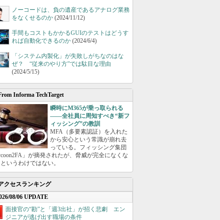
ノーコードは、負の遺産であるアナログ業務
をなくせるのか
(2024/11/12)
手間もコストもかかるGUIのテストはどうす
れば自動化できるのか
(2024/6/4)
「システム内製化」が失敗しがちなのはな
ぜ？ “従来のやり方”では駄目な理由
(2024/5/15)
From Informa TechTarget
瞬時にM365が乗っ取られる
――全社員に周知すべき“新フ
ィッシング”の教訓
MFA（多要素認証）を入れた
から安心という常識が崩れ去
っている。フィッシング集団
ycoon2FA」が摘発されたが、脅威が完全になくな
たというわけではない。
アクセスランキング
026/08/06 UPDATE
面接官の“勘”と「週3出社」が招く悲劇 エン
ジニアが逃げ出す職場の条件