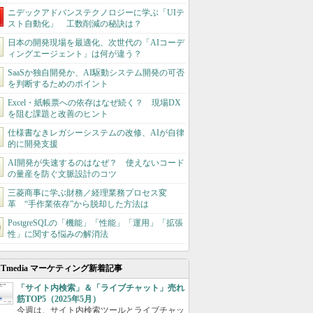
ニデックアドバンステクノロジーに学ぶ「UIテ
スト自動化」 工数削減の秘訣は？
日本の開発現場を最適化、次世代の「AIコーデ
ィングエージェント」は何が違う？
SaaSか独自開発か、AI駆動システム開発の可否
を判断するためのポイント
Excel・紙帳票への依存はなぜ続く？ 現場DX
を阻む課題と改善のヒント
仕様書なきレガシーシステムの改修、AIが自律
的に開発支援
AI開発が失速するのはなぜ？ 使えないコード
の量産を防ぐ文脈設計のコツ
三菱商事に学ぶ財務／経理業務プロセス変
革 “手作業依存”から脱却した方法は
PostgreSQLの「機能」「性能」「運用」「拡張
性」に関する悩みの解消法
ITmedia マーケティング新着記事
「サイト内検索」＆「ライブチャット」売れ
筋TOP5（2025年5月）
今週は、サイト内検索ツールとライブチャッ