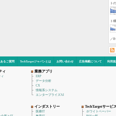
トの
ト構
／B
くあるご質問
TechTargetジャパンとは
お問い合わせ
広告掲載について
利用規
ティ
業務アプリ
ティ
ERP
データ分析
CX
情報系システム
エンタープライズAI
インダストリー
TechTargetサービ
医療IT
ホワイトペーパー