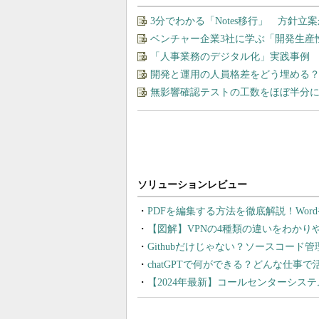
3分でわかる「Notes移行」 方針
ベンチャー企業3社に学ぶ「開発生産
「人事業務のデジタル化」実践事例
開発と運用の人員格差をどう埋める？ 
無影響確認テストの工数をほぼ半分に
PDFを編集する方法を徹底解説！Wor
【図解】VPNの4種類の違いをわか
Githubだけじゃない？ソースコード
chatGPTで何ができる？どんな仕事
【2024年最新】コールセンターシス