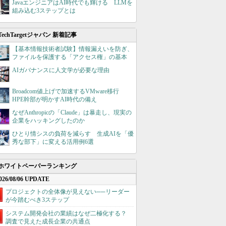
JavaエンジニアはAI時代でも輝ける LLMを
組み込む3ステップとは
TechTargetジャパン 新着記事
【基本情報技術者試験】情報漏えいを防ぎ、
ファイルを保護する「アクセス権」の基本
AIガバナンスに人文学が必要な理由
Broadcom値上げで加速するVMware移行
HPE幹部が明かすAI時代の備え
なぜAnthropicの「Claude」は暴走し、現実の
企業をハッキングしたのか
ひとり情シスの負荷を減らす 生成AIを「優
秀な部下」に変える活用例6選
ホワイトペーパーランキング
026/08/06 UPDATE
プロジェクトの全体像が見えない──リーダー
が今踏むべき3ステップ
システム開発会社の業績はなぜ二極化する？
調査で見えた成長企業の共通点