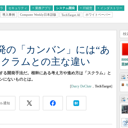
フラ
セキュリティ
業務アプリ
システム開発
IT経営
インダストリー
導入事例
Computer Weekly日本語版
ホワイトペーパー
TechTarget.AI
AI
経営とIT
医療IT
中堅・中小企業とIT
教育IT
発の「カンバン」には“あ
スクラムとの主な違い
80
題
する開発手法だ。根幹にある考え方や進め方は「スクラム」と
ンにないものとは。
[
Darcy DeClute
，
TechTarget
]
ル通知