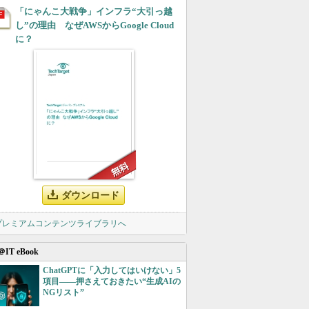
「にゃんこ大戦争」インフラ“大引っ越
し”の理由 なぜAWSからGoogle Cloud
に？
ダウンロード
 プレミアムコンテンツライブラリへ
＠IT eBook
ChatGPTに「入力してはいけない」5
項目――押さえておきたい“生成AIの
NGリスト”