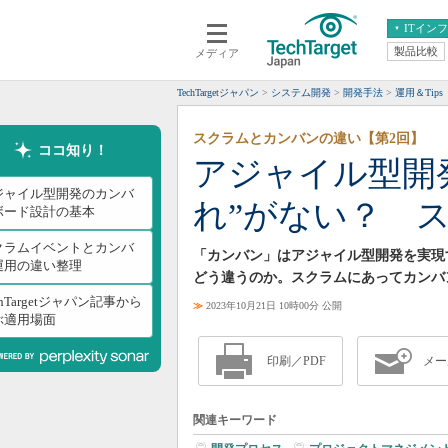
ITイン
製品比較
メディア
クラウド
エンタープライズ
ERP
仮想化
TechTargetジャパン
システム開発
開発手法
運用＆Tips
データ分析
サーバ＆ストレージ
スクラムとカンバンの違い【第2回】
CX
スマートモバイル
ココ知り！
アジャイル型開
情報系システム
ネットワーク
ジャイル型開発のカンバ
れ”がない？ 
システム運用管理
ボード設計の基本
クラムイベントとカンバ
「カンバン」はアジャイル型開発を実現
運用の違い整理
どう違うのか。スクラムにあってカンバ
chTargetジャパン記事から
≫
2023年10月21日 10時00分 公開
ぶ適用場面
印刷／PDF
メー
関連キーワード