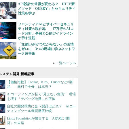
API設計の常識が変わる？ HTTP新
メソッド「QUERY」とセキュリティ
対策を学ぶ
フロンティアAIとサイバーセキュリ
ティ対策の現在地 「17万行のAIコ
ード分析」事例と公的ガイドライン
が示す道筋
「無線LANがつながらない」の苦情
をゼロに 3つの現場に学ぶネットワ
ーク改善術
»
一覧ページへ
システム開発 新着記事
【価格比較】Copilot、Kiro、Cursorなど6製
品 「無料で十分」は本当？
AIコーディングが招く“見えない負債” 現場
を壊す「デバッグ地獄」の正体
自社の開発環境に合う製品はどれ？ AIコー
ディングツール機能徹底比較
Linux Foundationが警告する「AI丸投げ開
発」の末路