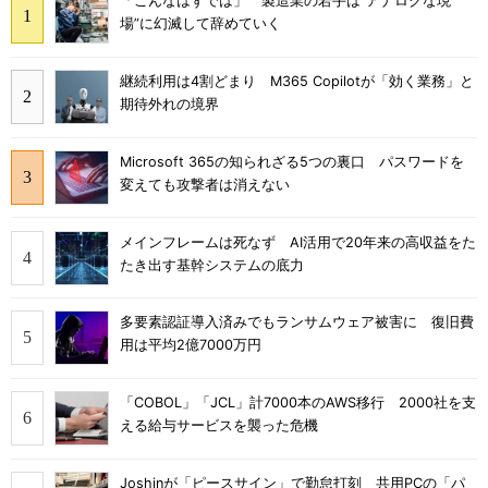
「こんなはずでは」 製造業の若手は“アナログな現
場”に幻滅して辞めていく
継続利用は4割どまり M365 Copilotが「効く業務」と
期待外れの境界
Microsoft 365の知られざる5つの裏口 パスワードを
変えても攻撃者は消えない
メインフレームは死なず AI活用で20年来の高収益をた
たき出す基幹システムの底力
多要素認証導入済みでもランサムウェア被害に 復旧費
用は平均2億7000万円
「COBOL」「JCL」計7000本のAWS移行 2000社を支
える給与サービスを襲った危機
Joshinが「ピースサイン」で勤怠打刻 共用PCの「パ