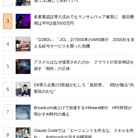
場”に幻滅して辞めていく
多要素認証導入済みでもランサムウェア被害に 復旧費
用は平均2億7000万円
「COBOL」「JCL」計7000本のAWS移行 2000社を支
える給与サービスを襲った危機
アスクルはなぜ侵害されたのか クラウドの安全神話を
崩す「例外」の正体
DX導入企業の3割超がむしろ「負担増」 9割が陥る“内
製化のわな”
Broadcom値上げで加速するVMware移行 HPE幹部が
明かすAI時代の備え
Claude Codeでは「エージェントを作るな、スキルを作
れ」 Anthropicが示すAI構築術