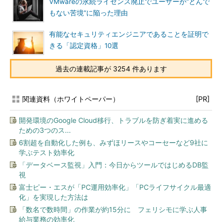
VMwareの永続ライセンス廃止でユーザーが“とんで
もない苦境”に陥った理由
有能なセキュリティエンジニアであることを証明で
きる「認定資格」10選
過去の連載記事が 3254 件あります
関連資料（ホワイトペーパー）
[PR]
開発環境のGoogle Cloud移行、トラブルを防ぎ着実に進める
ための3つのス...
6割超を自動化した例も、みずほリースやコーセーなど9社に
学ぶテスト効率化
「データベース監視」入門：今日からツールではじめるDB監
視
富士ピー・エスが「PC運用効率化」「PCライフサイクル最適
化」を実現した方法は
「数名で数時間」の作業が約15分に フェリシモに学ぶ人事
給与業務の効率化