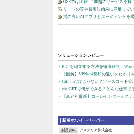
OSSでは困難 100超のサービスを
リードの質や費用対効果に満足してい
質の高いAIアプリとエージェントを構築す
PDFを編集する方法を徹底解説！Wor
【図解】VPNの4種類の違いをわか
Githubだけじゃない？ソースコード
chatGPTで何ができる？どんな仕事
【2024年最新】コールセンターシス
新着ホワイトペーパー
製品資料
アステリア株式会社