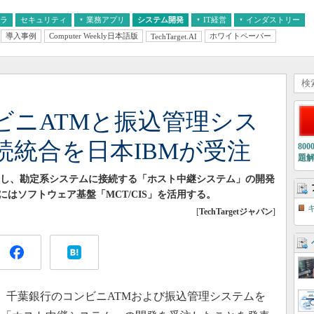
フラ
セキュリティ
業務アプリ
システム開発
IT経営
インダストリー
導入事例
Computer Weekly日本語版
ホワイトペーパー
TechTarget.AI
AI
経営とIT
医療IT
中堅・中小企業とIT
教育IT
ビニATMと振込管理シス
続統合を日本IBMが受注
80
題
合し、勘定系システムに接続する「ホスト中継システム」の開発
はソフトウェア基盤「MCT/CIS」を活用する。
[
TechTargetジャパン
]
、千葉銀行のコンビニATMおよび振込管理システムを