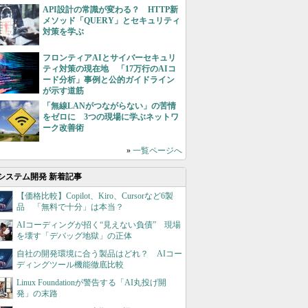
API設計の常識が変わる？ HTTP新
メソッド「QUERY」とセキュリティ
対策を学ぶ
フロンティアAIとサイバーセキュリ
ティ対策の現在地 「17万行のAIコ
ード分析」事例と公的ガイドライン
が示す道筋
「無線LANがつながらない」の苦情
をゼロに 3つの現場に学ぶネットワ
ーク改善術
»
一覧ページへ
システム開発 新着記事
【価格比較】Copilot、Kiro、Cursorなど6製
品 「無料で十分」は本当？
AIコーディングが招く“見えない負債” 現場
を壊す「デバッグ地獄」の正体
自社の開発環境に合う製品はどれ？ AIコー
ディングツール機能徹底比較
Linux Foundationが警告する「AI丸投げ開
発」の末路