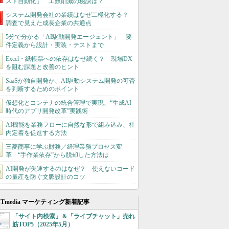
スト自動化」 工数削減の秘訣は？
システム開発会社の業績はなぜ二極化する？
調査で見えた成長企業の共通点
5分で分かる「AI駆動開発エージェント」 要
件定義から設計・実装・テストまで
Excel・紙帳票への依存はなぜ続く？ 現場DX
を阻む課題と改善のヒント
SaaSか独自開発か、AI駆動システム開発の可否
を判断するためのポイント
仮想化とコンテナの統合管理で実現、“生成AI
時代のアプリ開発改革”実践術
AI機能を業務フローに自然な形で組み込み、社
内定着を促進する方法
三菱商事に学ぶ財務／経理業務プロセス変
革 “手作業依存”から脱却した方法は
AI開発が失速するのはなぜ？ 使えないコード
の量産を防ぐ文脈設計のコツ
ITmedia マーケティング新着記事
「サイト内検索」＆「ライブチャット」売れ
筋TOP5（2025年5月）