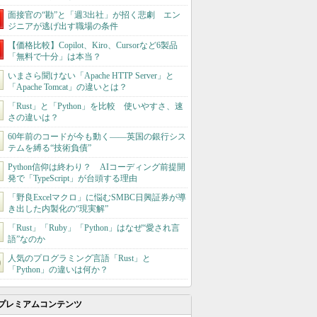
面接官の“勘”と「週3出社」が招く悲劇 エン
ジニアが逃げ出す職場の条件
【価格比較】Copilot、Kiro、Cursorなど6製品
「無料で十分」は本当？
いまさら聞けない「Apache HTTP Server」と
「Apache Tomcat」の違いとは？
「Rust」と「Python」を比較 使いやすさ、速
さの違いは？
60年前のコードが今も動く――英国の銀行シス
テムを縛る“技術負債”
Python信仰は終わり？ AIコーディング前提開
発で「TypeScript」が台頭する理由
「野良Excelマクロ」に悩むSMBC日興証券が導
き出した内製化の“現実解”
「Rust」「Ruby」「Python」はなぜ“愛され言
語”なのか
人気のプログラミング言語「Rust」と
「Python」の違いは何か？
プレミアムコンテンツ