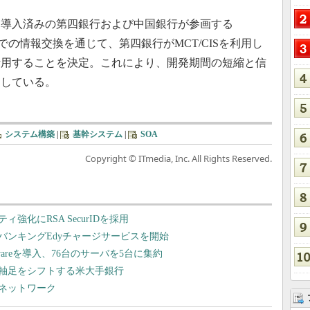
Sを導入済みの第四銀行および中国銀行が参画する
での情報交換を通じて、第四銀行がMCT/CISを利用し
活用することを決定。これにより、開発期間の短縮と信
としている。
システム構築
|
基幹システム
|
SOA
Copyright © ITmedia, Inc. All Rights Reserved.
化にRSA SecurIDを採用
バンキングEdyチャージサービスを開始
reを導入、76台のサーバを5台に集約
軸足をシフトする米大手銀行
ネットワーク