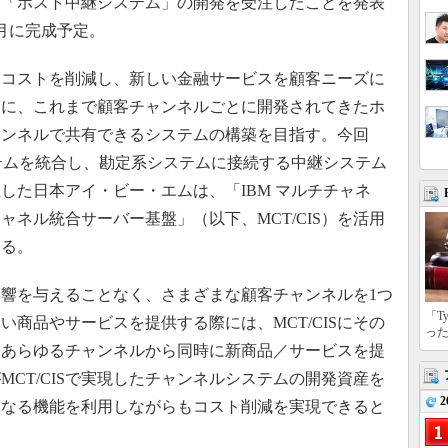
る「ホスト中継システム」の開発を受注したことを発表
6月に完成予定。
コストを削減し、新しい金融サービスを顧客ニーズに
的に、これまで顧客チャンネルごとに開発されてきたホ
ャンネルで共有できるシステムの構築を目指す。今回
テムを統合し、勘定系システムに接続する中継システム
した日本アイ・ビー・エムは、「IBM マルチチャネ
ネル統合サーバー基盤」（以下、MCT/CIS）を活用
する。
に影響を与えることなく、さまざまな顧客チャンネルを1つ
「T
商品やサービスを提供する際には、MCT/CISにその
っ
、あらゆるチャンネルから同時に新商品／サービスを提
CT/CISで実現したチャンネルシステムの開発資産を
2
異なる機能を利用しながらもコスト削減を実現できると