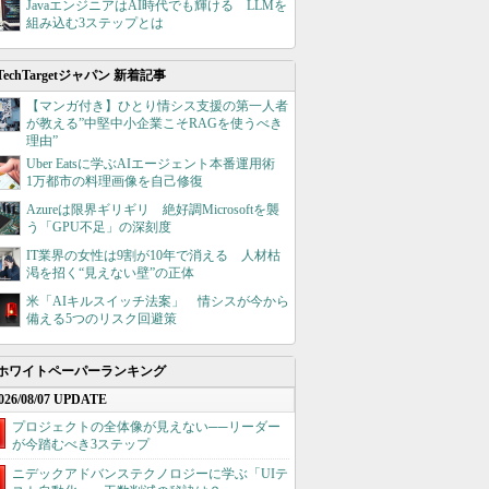
JavaエンジニアはAI時代でも輝ける LLMを
組み込む3ステップとは
TechTargetジャパン 新着記事
【マンガ付き】ひとり情シス支援の第一人者
が教える”中堅中小企業こそRAGを使うべき
理由”
Uber Eatsに学ぶAIエージェント本番運用術
1万都市の料理画像を自己修復
Azureは限界ギリギリ 絶好調Microsoftを襲
う「GPU不足」の深刻度
IT業界の女性は9割が10年で消える 人材枯
渇を招く“見えない壁”の正体
米「AIキルスイッチ法案」 情シスが今から
備える5つのリスク回避策
ホワイトペーパーランキング
026/08/07 UPDATE
プロジェクトの全体像が見えない──リーダー
が今踏むべき3ステップ
ニデックアドバンステクノロジーに学ぶ「UIテ