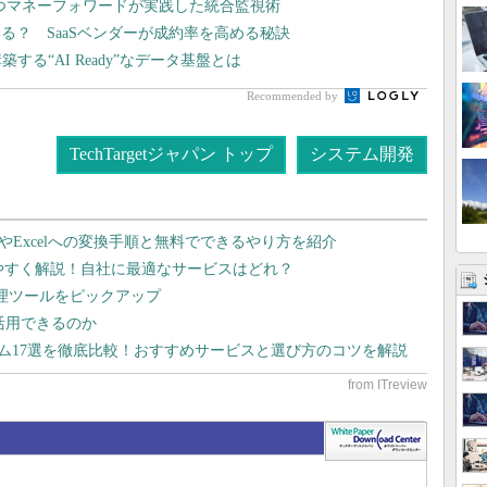
持つマネーフォワードが実践した統合監視術
る？ SaaSベンダーが成約率を高める秘訣
る“AI Ready”なデータ基盤とは
Recommended by
TechTargetジャパン トップ
システム開発
dやExcelへの変換手順と無料でできるやり方を紹介
りやすく解説！自社に最適なサービスはどれ？
管理ツールをピックアップ
で活用できるのか
テム17選を徹底比較！おすすめサービスと選び方のコツを解説