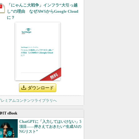
「にゃんこ大戦争」インフラ“大引っ越
し”の理由 なぜAWSからGoogle Cloud
に？
ダウンロード
 プレミアムコンテンツライブラリへ
＠IT eBook
ChatGPTに「入力してはいけない」5
項目――押さえておきたい“生成AIの
NGリスト”