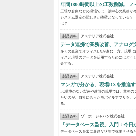
年間1800時間以上の工数削減、
工場や倉庫などの現場では、紙中心の業務が
システム選定の難しさが障壁となっているケ
は？
製品資料
アステリア株式会社
データ連携で業務改善、アナログ
多くの企業でオフィスDXが進む一方、現場に
ィスと現場のデータを活用するためにはどう
介する。
製品資料
アステリア株式会社
マンガで分かる、現場DXを推進
PC環境のない製造や建設の現場では、業務の
たいのが、自社に合ったモバイルアプリを、
る。
製品資料
ゾーホージャパン株式会社
「データベース監視」入門：今日
データベースを常に最適な状態で稼働させる