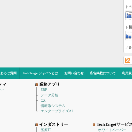
トの
ト構
／B
くあるご質問
TechTargetジャパンとは
お問い合わせ
広告掲載について
利用規
ティ
業務アプリ
ティ
ERP
データ分析
CX
情報系システム
エンタープライズAI
インダストリー
TechTargetサービ
医療IT
ホワイトペーパー