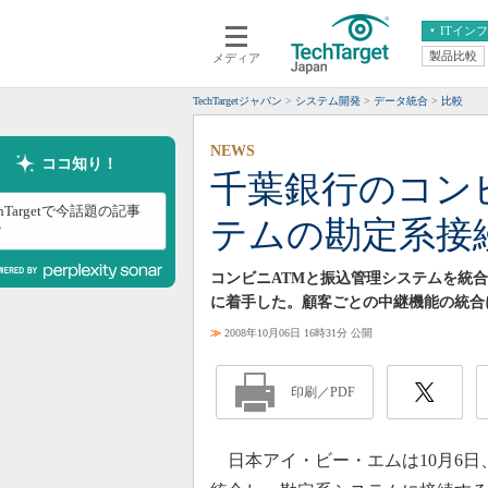
ITイン
製品比較
メディア
クラウド
エンタープライズ
ERP
仮想化
TechTargetジャパン
システム開発
データ統合
比較
データ分析
サーバ＆ストレージ
NEWS
CX
スマートモバイル
ココ知り！
千葉銀行のコン
情報系システム
ネットワーク
chTargetで今話題の記事
テムの勘定系接
システム運用管理
？
コンビニATMと振込管理システムを統
に着手した。顧客ごとの中継機能の統合に
≫
2008年10月06日 16時31分 公開
印刷／PDF
日本アイ・ビー・エムは10月6日