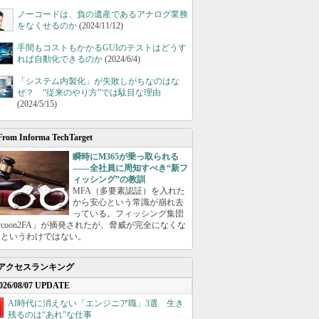
ノーコードは、負の遺産であるアナログ業務
をなくせるのか
(2024/11/12)
手間もコストもかかるGUIのテストはどうす
れば自動化できるのか
(2024/6/4)
「システム内製化」が失敗しがちなのはな
ぜ？ “従来のやり方”では駄目な理由
(2024/5/15)
From Informa TechTarget
瞬時にM365が乗っ取られる
――全社員に周知すべき“新フ
ィッシング”の教訓
MFA（多要素認証）を入れた
から安心という常識が崩れ去
っている。フィッシング集団
ycoon2FA」が摘発されたが、脅威が完全になくな
たというわけではない。
アクセスランキング
026/08/07 UPDATE
AI時代に消えない「エンジニア職」3選 生き
残るのは“あれ”な仕事